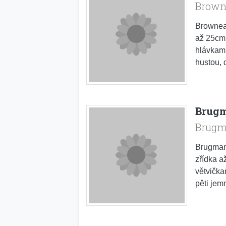
Brown
Brownea 
až 25cm 
hlávkam
hustou, 
Brugm
Brugm
Brugmans
zřídka a
větvička
pěti jem