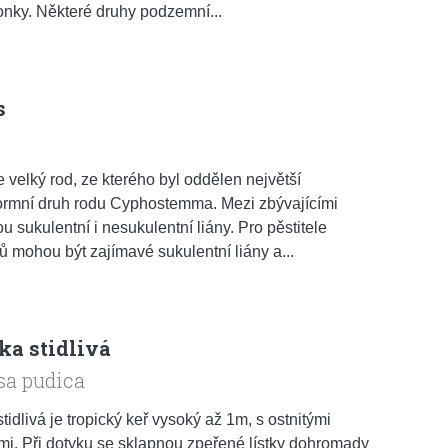
onky. Některé druhy podzemní...
s
s
e velký rod, ze kterého byl oddělen největší
ormní druh rodu Cyphostemma. Mezi zbývajícími
ou sukulentní i nesukulentní liány. Pro pěstitele
ů mohou být zajímavé sukulentní liány a...
ka stidlivá
a pudica
stidlivá je tropický keř vysoký až 1m, s ostnitými
mi. Při dotyku se sklapnou zpeřené lístky dohromady