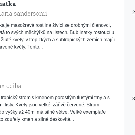
natka
laria sandersonii
ka je masožravá rostlina živící se drobnými členovci,
ytá to svých měchýřků na listech. Bublinatky rostoucí u
 žluté květy, v tropických a subtropických zemích mají i
rvené květy. Tento...
x ceiba
 tropický strom s kmenem porostlým tlustými trny a s
mi listy. Květy jsou velké, zářivě červené. Strom
do výšky až 40m, má silné větve. Velké exempláře
to zduřelý kmen a silné deskovité...