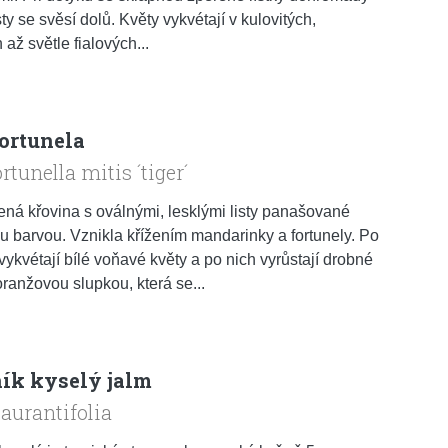
sty se svěsí dolů. Květy vykvétají v kulovitých,
až světle fialových...
fortunela
rtunella mitis ´tiger´
ená křovina s oválnými, lesklými listy panašované
 barvou. Vznikla křížením mandarinky a fortunely. Po
 vykvétají bílé voňavé květy a po nich vyrůstají drobné
oranžovou slupkou, která se...
ník kyselý jalm
 aurantifolia