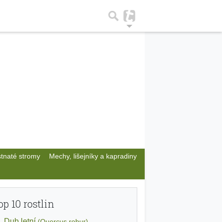
stnaté stromy
Mechy, lišejníky a kapradiny
op 10 rostlin
Dub letní
(Quercus robur)