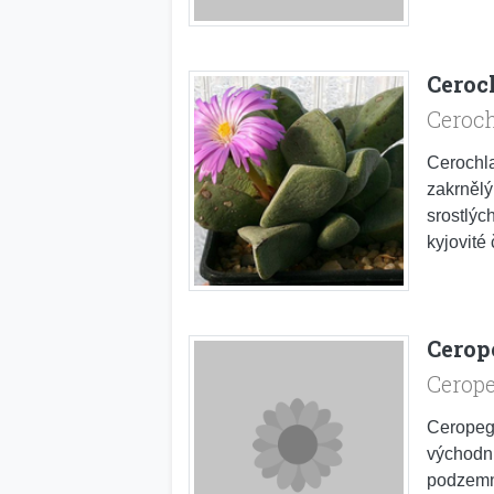
Ceroc
Ceroc
Cerochla
zakrnělý
srostlýc
kyjovité 
Cerop
Cerop
Ceropegi
východní
podzemní