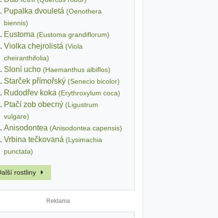
Pupalka dvouletá
(Oenothera
biennis)
Eustoma
(Eustoma grandiflorum)
Violka chejrolistá
(Viola
cheiranthifolia)
Sloní ucho
(Haemanthus albiflos)
Starček přímořský
(Senecio bicolor)
Rudodřev koka
(Erythroxylum coca)
Ptačí zob obecný
(Ligustrum
vulgare)
Anisodontea
(Anisodontea capensis)
Vrbina tečkovaná
(Lysimachia
punctata)
alší rostliny