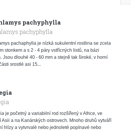
hlamys pachyphylla
hlamys pachyphylla
mys pachaphylla je nízká sukulentní rostlina se zcela
m stonkem a s 2 - 4 páry vstřícných listů, na bázi
h. Jsou dlouhé 40 - 60 mm a stejně tak široké, v horní
části srostlé asi 15...
egia
egia
a je početný a variabilní rod rozšířený v Africe, ve
 Asii a na Kanárských ostrovech. Mnoho druhů vytváří
 hlízy a vytvrvalé nebo jednoleté popínavé nebo