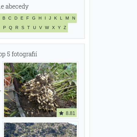
le abecedy
B
C
D
E
F
G
H
I
J
K
L
M
N
P
Q
R
S
T
U
V
W
X
Y
Z
op 5 fotografií
8.81