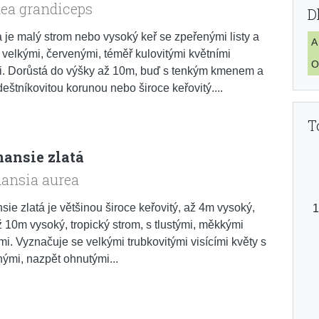
ea grandiceps
D
je malý strom nebo vysoký keř se zpeřenými listy a
A
velkými, červenými, téměř kulovitými květními
O
i. Dorůstá do výšky až 10m, buď s tenkým kmenem a
deštníkovitou korunou nebo široce keřovitý....
T
ansie zlatá
ansia aurea
ie zlatá je většinou široce keřovitý, až 4m vysoký,
ž 10m vysoký, tropický strom, s tlustými, měkkými
mi. Vyznačuje se velkými trubkovitými visícími květy s
nými, nazpět ohnutými...