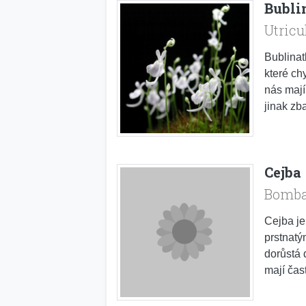
Bubli
Utricu
Bublinat
které ch
nás mají
jinak zba
Cejba
Bomba
Cejba je
prstnatý
dorůstá 
mají čas