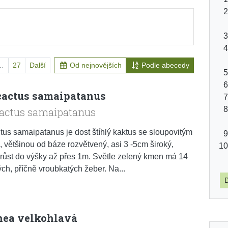
…
27
Další
Od nejnovějších
Podle abecedy
cactus samaipatanus
cactus samaipatanus
tus samaipatanus je dost štíhlý kaktus se sloupovitým
většinou od báze rozvětvený, asi 3 -5cm široký,
ůst do výšky až přes 1m. Světle zelený kmen má 14
ých, příčně vroubkatých žeber. Na...
D
ea velkohlavá