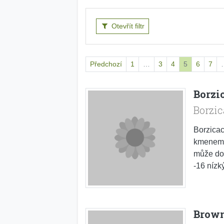
Otevřít filtr
Předchozí
1
…
3
4
5
6
7
Borzi
Borzi
Borzicac
kmenem, 
může dor
-16 nízk
Brown