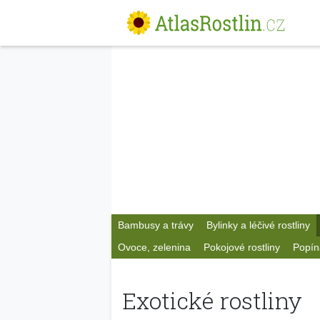
Bambusy a trávy
Bylinky a léčivé rostliny
Ovoce, zelenina
Pokojové rostliny
Popín
Exotické rostliny