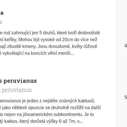
ia
a
e rod zahrnující jen 5 druhů, které tvoří drobnolisté
ní keříky. Mohou být vysoké od 20cm do více než
ají ztlustlé kmeny. Jsou dvoudomé, květy růžové
é vykvétající na koncích větví menší...
s peruvianus
s peruvianus
eruvianus je jeden z nejdéle známých kaktusů.
jako některé opuncie se druhotně rozšířil na další
 to nejen na jihoamerickém subkontinentu. Je to
ý kaktus, který dorůstá výšky 6 až 7m, v...