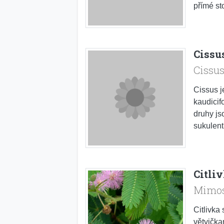
přímé st
Cissu
Cissu
Cissus j
kaudicif
druhy js
sukulent
Citliv
Mimos
Citlivka 
větvička