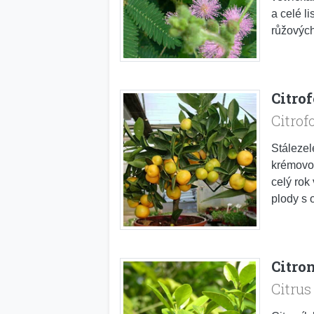
a celé li
růžových 
Citro
Citrofo
Stálezel
krémovou
celý rok
plody s 
Citro
Citrus