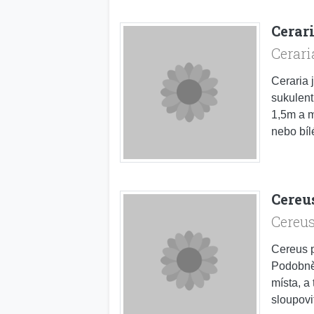
Cerar
Cerari
Ceraria j
sukulent
1,5m a m
nebo bíl
Cereu
Cereu
Cereus p
Podobně 
místa, a
sloupovit