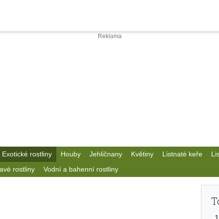
Exotické rostliny
Houby
Jehličnany
Květiny
Listnaté keře
Li
avé rostliny
Vodní a bahenní rostliny
T