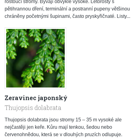
rostoucí stromy. Bývají obvykle vysoké. Letorosty s
pětihrannou dření, terminální a postranní pupeny většinou
chráněny početnými šupinami, často pryskyřičnaté. Listy...
Zeravinec japonský
Thujopsis dolabrata
Thujopsis dolabrata jsou stromy 15 – 35 m vysoké ale
nejčastěji jen keře. Kůru mají tenkou, šedou nebo
červenohnědou, která se v dlouhých pruzích odlupuje.