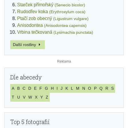
Starček přímořský
(Senecio bicolor)
Rudodřev koka
(Erythroxylum coca)
Ptačí zob obecný
(Ligustrum vulgare)
Anisodontea
(Anisodontea capensis)
Vrbina tečkovaná
(Lysimachia punctata)
Další rostliny
Dle abecedy
A
B
C
D
E
F
G
H
I
J
K
L
M
N
O
P
Q
R
S
T
U
V
W
X
Y
Z
Top 5 fotografií