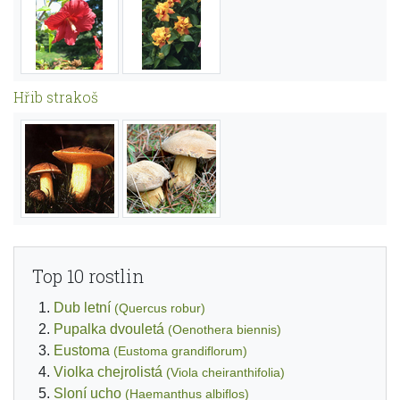
Hřib strakoš
Top 10 rostlin
Dub letní
(Quercus robur)
Pupalka dvouletá
(Oenothera biennis)
Eustoma
(Eustoma grandiflorum)
Violka chejrolistá
(Viola cheiranthifolia)
Sloní ucho
(Haemanthus albiflos)