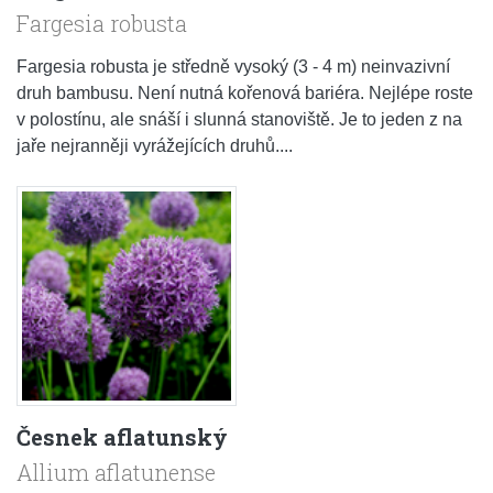
Fargesia robusta
Fargesia robusta je středně vysoký (3 - 4 m) neinvazivní
druh bambusu. Není nutná kořenová bariéra. Nejlépe roste
v polostínu, ale snáší i slunná stanoviště. Je to jeden z na
jaře nejranněji vyrážejících druhů....
Česnek aflatunský
Allium aflatunense