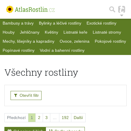
Bambusy a trávy
Bylinky a léčivé rostliny
Exotické rostliny
Houby
Jehličnany
Květiny
Listnaté keře
Listnaté stromy
Mechy, lišejníky a kapradiny
Ovoce, zelenina
Pokojové rostliny
Popínavé rostliny
Vodní a bahenní rostliny
Všechny rostliny
Otevřít filtr
Předchozí
1
2
3
…
192
Další