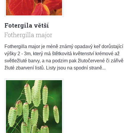
Fotergila větší
Fothergilla major
Fothergilla major je méně známý opadavý keř dorůstající
výšky 2 - 3m, který má štětkovitá květenství krémové až
světležluté barvy, a na podzim pak žlutočervené či zářivě
žluté zbarvení listů. Listy jsou na spodní straně...