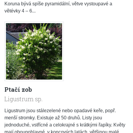
Koruna bývá spíše pyramidální, větve vystoupavé a
větévky 4 – 6...
Ptačí zob
Ligustrum sp.
Ligustrum jsou stálezelené nebo opadavé keře, popř.
menší stromky. Existuje až 50 druhů. Listy jsou
jednoduché, vstřícné a celokrajné s krátkými řapíky. Květy
mají oboupohlavné, v koncových latách, většinou malé,...