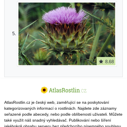
8.68
AtlasRostlin.cz je český web, zaměřující se na poskytování
kategorizovaných informací o rostlinách. Najdete zde záznamy
seřazené podle abecedy, nebo podle oblíbenosti uživateli. Můžete
také využít náš snadný vyhledávač. Publikování nebo šíření
jakéhokoli obsahu serveru bez předchozího písemného souhlasu