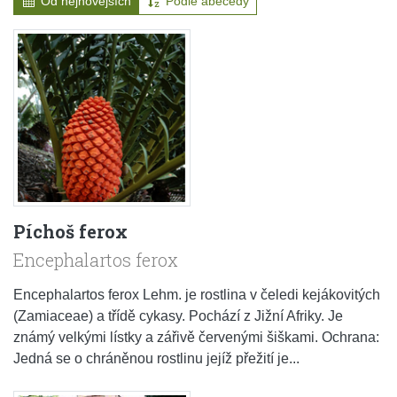
Od nejnovějších
Podle abecedy
Píchoš ferox
Encephalartos ferox
Encephalartos ferox Lehm. je rostlina v čeledi kejákovitých
(Zamiaceae) a třídě cykasy. Pochází z Jižní Afriky. Je
známý velkými lístky a zářivě červenými šiškami. Ochrana:
Jedná se o chráněnou rostlinu jejíž přežití je...