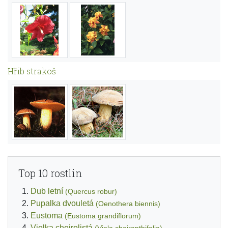
Hřib strakoš
Top 10 rostlin
Dub letní
(Quercus robur)
Pupalka dvouletá
(Oenothera biennis)
Eustoma
(Eustoma grandiflorum)
Violka chejrolistá
(Viola cheiranthifolia)