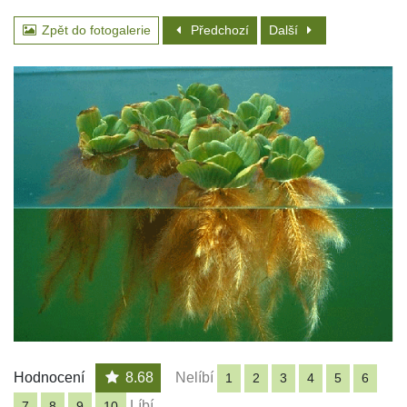
Zpět do fotogalerie
Předchozí
Další
Hodnocení
8.68
Nelíbí
1
2
3
4
5
6
Líbí
7
8
9
10