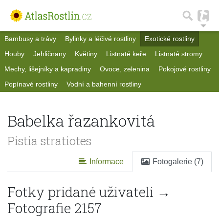
Bambusy a trávy
Bylinky a léčivé rostliny
Exotické rostliny
Houby
Jehličnany
Květiny
Listnaté keře
Listnaté stromy
Mechy, lišejníky a kapradiny
Ovoce, zelenina
Pokojové rostliny
Popínavé rostliny
Vodní a bahenní rostliny
Babelka řazankovitá
Pistia stratiotes
Informace
Fotogalerie (7)
Fotky pridané uživateli →
Fotografie 2157