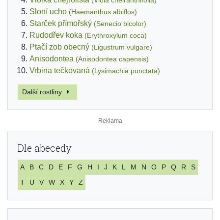
Sloní ucho
(Haemanthus albiflos)
Starček přímořský
(Senecio bicolor)
Rudodřev koka
(Erythroxylum coca)
Ptačí zob obecný
(Ligustrum vulgare)
Anisodontea
(Anisodontea capensis)
Vrbina tečkovaná
(Lysimachia punctata)
Další rostliny
Dle abecedy
A
B
C
D
E
F
G
H
I
J
K
L
M
N
O
P
Q
R
S
T
U
V
W
X
Y
Z