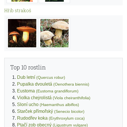
Hřib strakoš
Top 10 rostlin
Dub letní
(Quercus robur)
Pupalka dvouletá
(Oenothera biennis)
Eustoma
(Eustoma grandiflorum)
Violka chejrolistá
(Viola cheiranthifolia)
Sloní ucho
(Haemanthus albiflos)
Starček přímořský
(Senecio bicolor)
Rudodřev koka
(Erythroxylum coca)
Ptačí zob obecný
(Ligustrum vulgare)