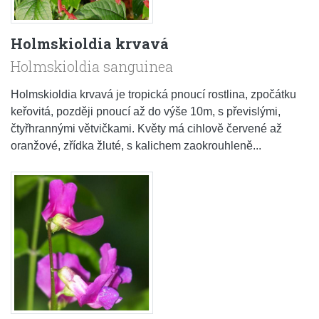
Holmskioldia krvavá
Holmskioldia sanguinea
Holmskioldia krvavá je tropická pnoucí rostlina, zpočátku
keřovitá, později pnoucí až do výše 10m, s převislými,
čtyřhrannými větvičkami. Květy má cihlově červené až
oranžové, zřídka žluté, s kalichem zaokrouhleně...