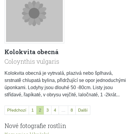
Kolokvita obecná
Coloynthis vulgaris
Kolokvita obecná je vytrvalá, plazivá nebo šplhavá,
srstnatě chlupatá bylina, přidržující se opor jednoduchými
úponkami. Lodyhy jsou dlouhé 50 -80cm. Listy jsou
střídavé, řapíkaté, v obrysu vejčité, laločnaté, 1 -2krát...
Předchozí
1
2
3
4
…
8
Další
Nové fotografie rostlin