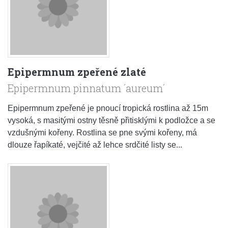
Epipermnum zpeřené zlaté
Epipermnum pinnatum ´aureum´
Epipermnum zpeřené je pnoucí tropická rostlina až 15m
vysoká, s masitými ostny těsně přitisklými k podložce a se
vzdušnými kořeny. Rostlina se pne svými kořeny, má
dlouze řapíkaté, vejčité až lehce srdčité listy se...