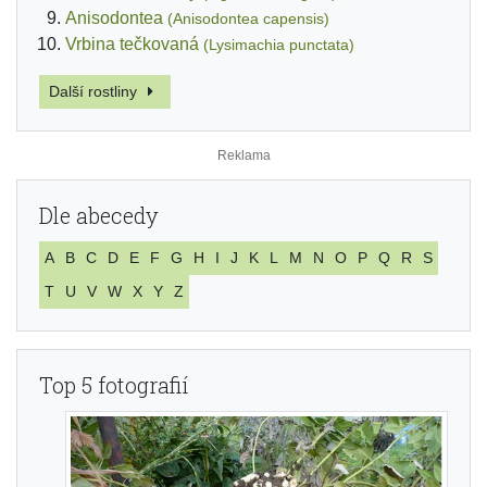
Anisodontea
(Anisodontea capensis)
Vrbina tečkovaná
(Lysimachia punctata)
Další rostliny
Dle abecedy
A
B
C
D
E
F
G
H
I
J
K
L
M
N
O
P
Q
R
S
T
U
V
W
X
Y
Z
Top 5 fotografií