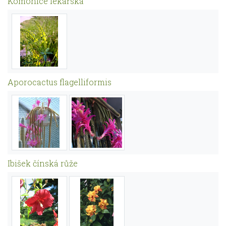
Komonice lékařská
Aporocactus flagelliformis
Ibišek čínská růže