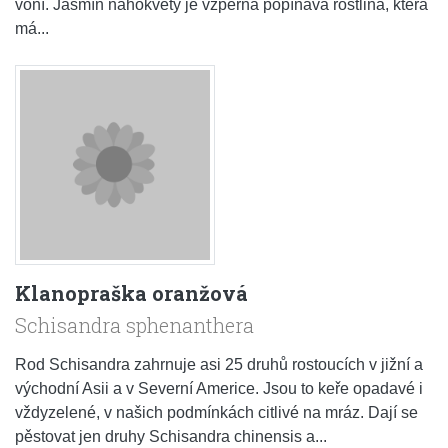
voní. Jasmín nahokvětý je vzpěrná popínavá rostlina, která
má...
Klanopraška oranžová
Schisandra sphenanthera
Rod Schisandra zahrnuje asi 25 druhů rostoucích v jižní a
východní Asii a v Severní Americe. Jsou to keře opadavé i
vždyzelené, v našich podmínkách citlivé na mráz. Dají se
pěstovat jen druhy Schisandra chinensis a...