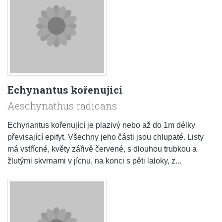
Echynantus kořenující
Aeschynathus radicans
Echynantus kořenující je plazivý nebo až do 1m délky
převisající epifyt. Všechny jeho části jsou chlupaté. Listy
má vstřícné, květy zářivě červené, s dlouhou trubkou a
žlutými skvrnami v jícnu, na konci s pěti laloky, z...