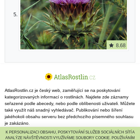
8.68
AtlasRostlin.cz je český web, zaměřující se na poskytování
kategorizovaných informací o rostlinách. Najdete zde záznamy
seřazené podle abecedy, nebo podle oblíbenosti uživateli. Můžete
také využít náš snadný vyhledávač. Publikování nebo šíření
jakéhokoli obsahu serveru bez předchozího písemného souhlasu
je zakázáno.
K PERSONALIZACI OBSAHU, POSKYTOVÁNÍ SLUŽEB SOCIÁLNÍCH SÍTÍ A
© 2026 AtlasRostlin.cz |
TISCALI MEDIA, a.s.
|
Člen skupiny
ANALÝZE NÁVŠTĚVNOSTI VYUŽÍVÁME SOUBORY COOKIE. POUŽÍVÁNÍM