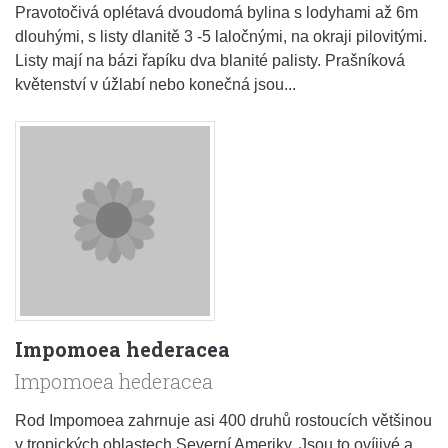
Pravotočivá oplétavá dvoudomá bylina s lodyhami až 6m
dlouhými, s listy dlanitě 3 -5 laločnými, na okraji pilovitými.
Listy mají na bázi řapíku dva blanité palisty. Prašníková
květenství v úžlabí nebo konečná jsou...
Impomoea hederacea
Impomoea hederacea
Rod Impomoea zahrnuje asi 400 druhů rostoucích většinou
v tropických oblastech Severní Ameriky. Jsou to ovíjivé a