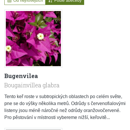
Od nejnovějších
Podle abecedy
Bugenvilea
Bougainvillea glabra
Tento keř roste v subtropických oblastech po celém světe,
pne se do výšky několika metrů. Odrůdy s červenofialovými
listeny jsou méně náročné než odrůdy oranžovočervené.
Pro pěstování v místnosti vybereme nižší, keřovitě...