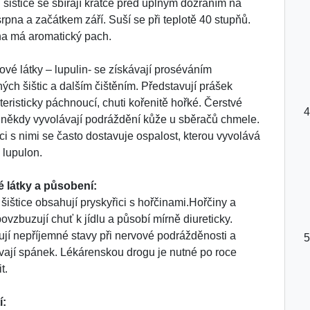
 šištice se sbírají krátce před úplným dozráním na
srpna a začátkem září. Suší se při teplotě 40 stupňů.
na má aromatický pach.
vé látky – lupulin- se získávají proséváním
ých šištic a dalším čištěním. Představují prášek
teristicky páchnoucí, chuti kořenitě hořké. Čerstvé
e někdy vyvolávají podráždění kůže u sběračů chmele.
áci s nimi se často dostavuje ospalost, kterou vyvolává
 lupulon.
 látky a působení:
 šištice obsahují pryskyřici s hořčinami.Hořčiny a
povzbuzují chuť k jídlu a působí mírně diureticky.
ují nepříjemné stavy při nervové podrážděnosti a
vají spánek. Lékárenskou drogu je nutné po roce
t.
í: