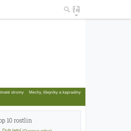
stnaté stromy
Mechy, lišejníky a kapradiny
op 10 rostlin
Dub letní
(Quercus robur)