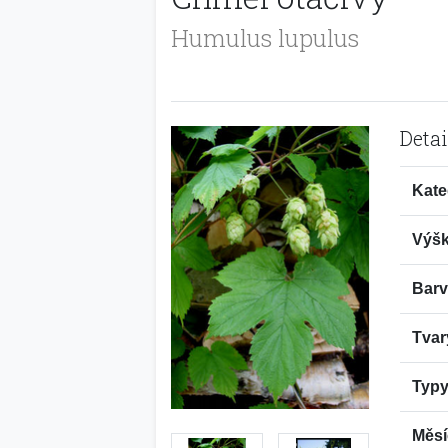
Humulus lupulus
Detai
Kate
Výšk
Barv
Tvar
Typy
Měsí