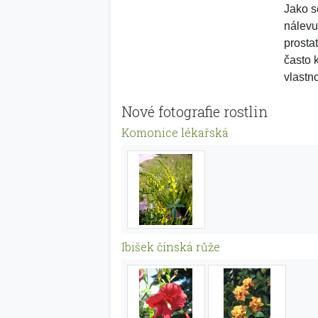
Jako s
nálevu 
prosta
často 
vlastno
Nové fotografie rostlin
Komonice lékařská
Ibišek čínská růže