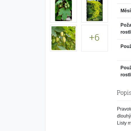
Měsí
Pož
rostl
+6
Použi
Použ
rostl
Popi
Pravot
dlouhým
Listy m