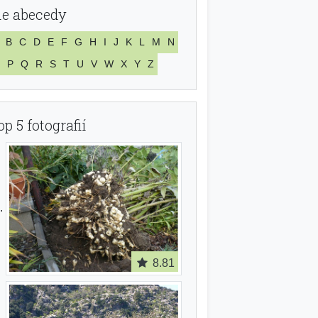
le abecedy
B
C
D
E
F
G
H
I
J
K
L
M
N
P
Q
R
S
T
U
V
W
X
Y
Z
op 5 fotografií
8.81