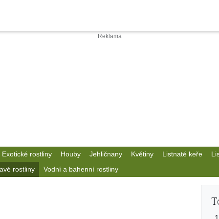
Exotické rostliny
Houby
Jehličnany
Květiny
Listnaté keře
Li
avé rostliny
Vodní a bahenní rostliny
T