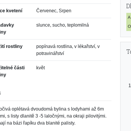
D
ce kvetení
Červenec, Srpen
A
adavky
slunce, sucho, teplomilná
O
iny
tí rostliny
popínavá rostlina, v lékařství, v
T
potravinářství
itelné části
květ
iny
s
očivá oplétavá dvoudomá bylina s lodyhami až 6m
i, s listy dlanitě 3 -5 laločnými, na okraji pilovitými.
ají na bázi řapíku dva blanité palisty.