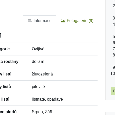
Informace
Fotogalerie (9)
l
gorie
Ovíjivé
a rostliny
do 6 m
y listů
žlutozelená
y listů
pilovité
D
 listů
listnaté, opadavé
ce plodů
Srpen, Září