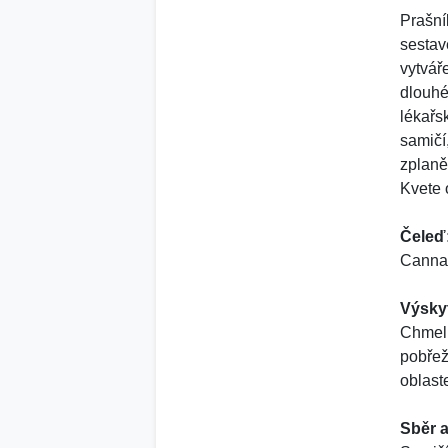
Prašní
sestav
vytváře
dlouhé
lékařs
samičí
zplaně
Kvete 
Čeleď
Canna
Výsky
Chmel 
pobřež
oblast
Sběr a