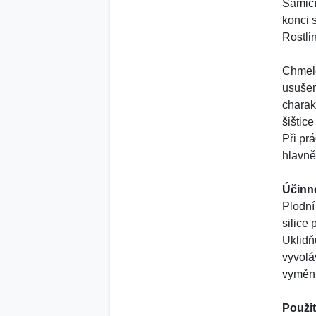
Samičí
konci 
Rostli
Chmelo
usušen
charak
šištic
Při pr
hlavně
Účinné
Plodní
silice 
Uklidň
vyvolá
vyměni
Použit