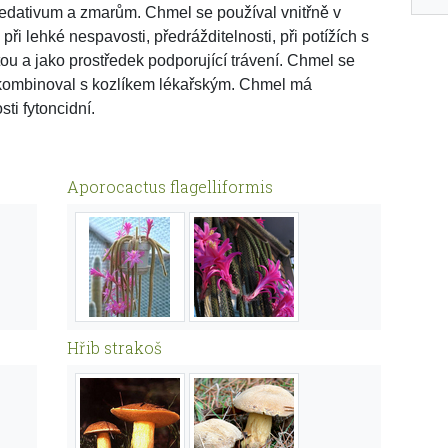
edativum a zmarům. Chmel se používal vnitřně v
při lehké nespavosti, předrážditelnosti, při potížích s
tou a jako prostředek podporující trávení. Chmel se
kombinoval s kozlíkem lékařským. Chmel má
sti fytoncidní.
Aporocactus flagelliformis
Hřib strakoš