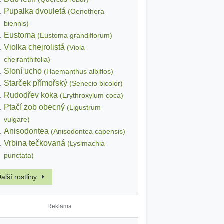
Pupalka dvouletá
(Oenothera
biennis)
Eustoma
(Eustoma grandiflorum)
Violka chejrolistá
(Viola
cheiranthifolia)
Sloní ucho
(Haemanthus albiflos)
Starček přímořský
(Senecio bicolor)
Rudodřev koka
(Erythroxylum coca)
Ptačí zob obecný
(Ligustrum
vulgare)
Anisodontea
(Anisodontea capensis)
Vrbina tečkovaná
(Lysimachia
punctata)
alší rostliny