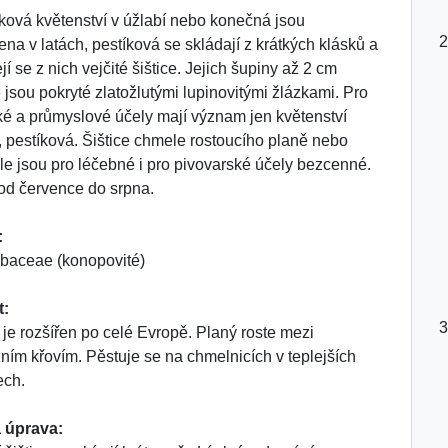
ková květenství v úžlabí nebo konečná jsou
ena v latách, pestíková se skládají z krátkých klásků a
jí se z nich vejčité šištice. Jejich šupiny až 2 cm
 jsou pokryté zlatožlutými lupinovitými žlázkami. Pro
ké a průmyslové účely mají význam jen květenství
, pestíková. Šištice chmele rostoucího planě nebo
le jsou pro léčebné i pro pivovarské účely bezcenné.
od července do srpna.
:
baceae (konopovité)
t:
je rozšířen po celé Evropě. Planý roste mezi
ním křovím. Pěstuje se na chmelnicích v teplejších
ech.
 úprava: