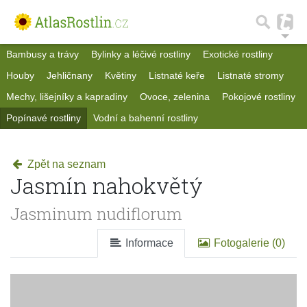
Bambusy a trávy
Bylinky a léčivé rostliny
Exotické rostliny
Houby
Jehličnany
Květiny
Listnaté keře
Listnaté stromy
Mechy, lišejníky a kapradiny
Ovoce, zelenina
Pokojové rostliny
Popínavé rostliny
Vodní a bahenní rostliny
Zpět na seznam
Jasmín nahokvětý
Jasminum nudiflorum
Informace
Fotogalerie (0)