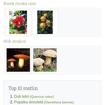
Ibišek čínská růže
Hřib strakoš
Top 10 rostlin
Dub letní
(Quercus robur)
Pupalka dvouletá
(Oenothera biennis)