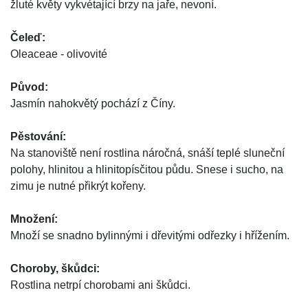
žluté květy vykvétající brzy na jaře, nevoní.
Čeleď:
Oleaceae - olivovité
Původ:
Jasmín nahokvětý pochází z Číny.
Pěstování:
Na stanoviště není rostlina náročná, snáší teplé sluneční
polohy, hlinitou a hlinitopísčitou půdu. Snese i sucho, na
zimu je nutné přikrýt kořeny.
Množení:
Množí se snadno bylinnými i dřevitými odřezky i hřížením.
Choroby, škůdci:
Rostlina netrpí chorobami ani škůdci.