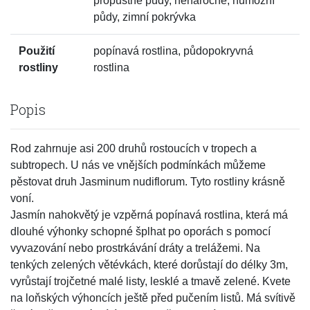
propustné půdy, nenáročné, humózní
půdy, zimní pokrývka
Použití
popínavá rostlina, půdopokryvná
rostliny
rostlina
Popis
Rod zahrnuje asi 200 druhů rostoucích v tropech a
subtropech. U nás ve vnějších podmínkách můžeme
pěstovat druh Jasminum nudiflorum. Tyto rostliny krásně
voní.
Jasmín nahokvětý je vzpěrná popínavá rostlina, která má
dlouhé výhonky schopné šplhat po oporách s pomocí
vyvazování nebo prostrkávání dráty a trelážemi. Na
tenkých zelených větévkách, které dorůstají do délky 3m,
vyrůstají trojčetné malé listy, lesklé a tmavě zelené. Kvete
na loňských výhoncích ještě před pučením listů. Má svítivě