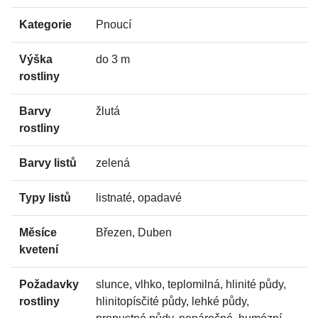
Kategorie
Pnoucí
Výška
do 3 m
rostliny
Barvy
žlutá
rostliny
Barvy listů
zelená
Typy listů
listnaté, opadavé
Měsíce
Březen, Duben
kvetení
Požadavky
slunce, vlhko, teplomilná, hlinité půdy,
rostliny
hlinitopísčité půdy, lehké půdy,