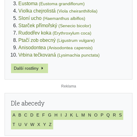
Eustoma
(Eustoma grandiflorum)
Violka chejrolistá
(Viola cheiranthifolia)
Sloní ucho
(Haemanthus albiflos)
Starček přímořský
(Senecio bicolor)
Rudodřev koka
(Erythroxylum coca)
Ptačí zob obecný
(Ligustrum vulgare)
Anisodontea
(Anisodontea capensis)
Vrbina tečkovaná
(Lysimachia punctata)
Další rostliny
Dle abecedy
A
B
C
D
E
F
G
H
I
J
K
L
M
N
O
P
Q
R
S
T
U
V
W
X
Y
Z