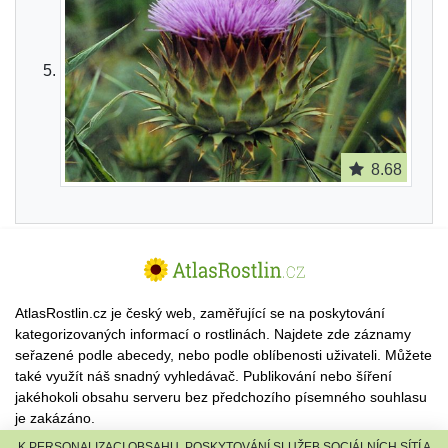
8.68
AtlasRostlin.cz je český web, zaměřující se na poskytování
kategorizovaných informací o rostlinách. Najdete zde záznamy
seřazené podle abecedy, nebo podle oblíbenosti uživateli. Můžete
také využít náš snadný vyhledávač. Publikování nebo šíření
jakéhokoli obsahu serveru bez předchozího písemného souhlasu
je zakázáno.
K PERSONALIZACI OBSAHU, POSKYTOVÁNÍ SLUŽEB SOCIÁLNÍCH SÍTÍ A