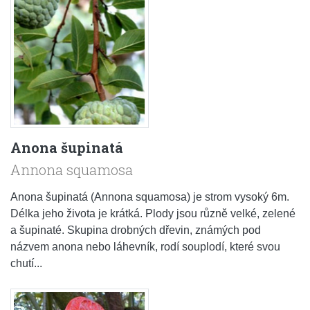
Anona šupinatá
Annona squamosa
Anona šupinatá (Annona squamosa) je strom vysoký 6m.
Délka jeho života je krátká. Plody jsou různě velké, zelené
a šupinaté. Skupina drobných dřevin, známých pod
názvem anona nebo láhevník, rodí souplodí, které svou
chutí...