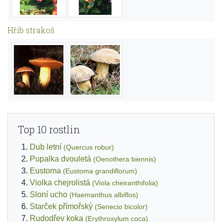
Hřib strakoš
Top 10 rostlin
Dub letní
(Quercus robur)
Pupalka dvouletá
(Oenothera biennis)
Eustoma
(Eustoma grandiflorum)
Violka chejrolistá
(Viola cheiranthifolia)
Sloní ucho
(Haemanthus albiflos)
Starček přímořský
(Senecio bicolor)
Rudodřev koka
(Erythroxylum coca)