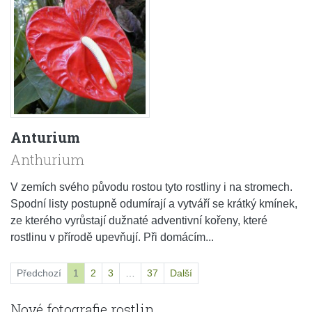
Anturium
Anthurium
V zemích svého původu rostou tyto rostliny i na stromech.
Spodní listy postupně odumírají a vytváří se krátký kmínek,
ze kterého vyrůstají dužnaté adventivní kořeny, které
rostlinu v přírodě upevňují. Při domácím...
Předchozí
1
2
3
…
37
Další
Nové fotografie rostlin