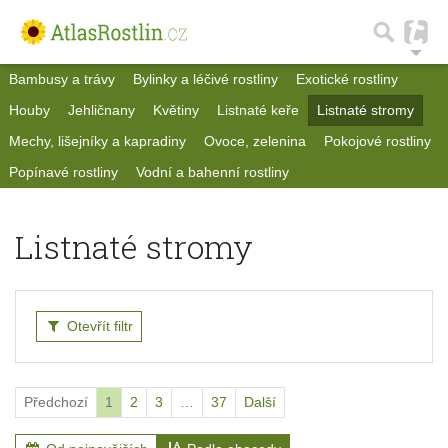
Bambusy a trávy
Bylinky a léčivé rostliny
Exotické rostliny
Houby
Jehličnany
Květiny
Listnaté keře
Listnaté stromy
Mechy, lišejníky a kapradiny
Ovoce, zelenina
Pokojové rostliny
Popínavé rostliny
Vodní a bahenní rostliny
Listnaté stromy
Otevřít filtr
Předchozí
1
2
3
…
37
Další