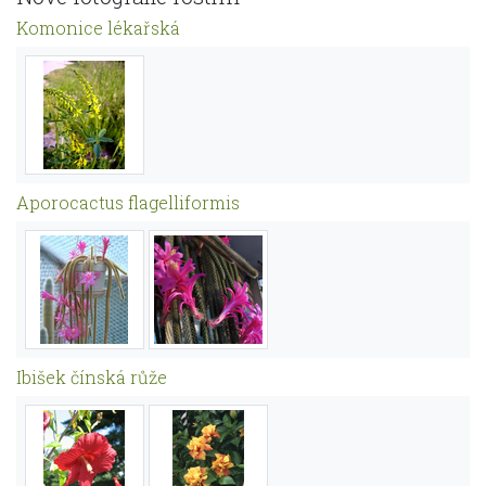
Komonice lékařská
Aporocactus flagelliformis
Ibišek čínská růže