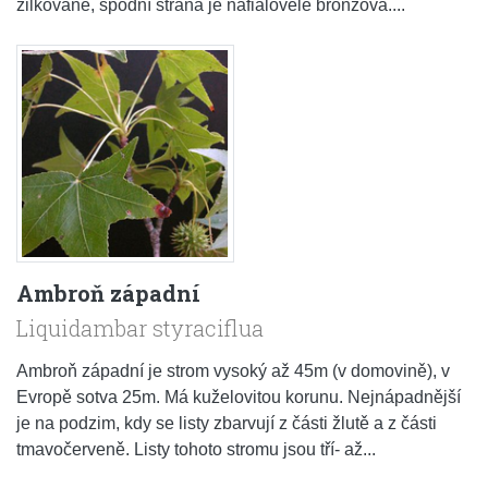
žilkované, spodní strana je nafialověle bronzová....
Ambroň západní
Liquidambar styraciflua
Ambroň západní je strom vysoký až 45m (v domovině), v
Evropě sotva 25m. Má kuželovitou korunu. Nejnápadnější
je na podzim, kdy se listy zbarvují z části žlutě a z části
tmavočerveně. Listy tohoto stromu jsou tří- až...