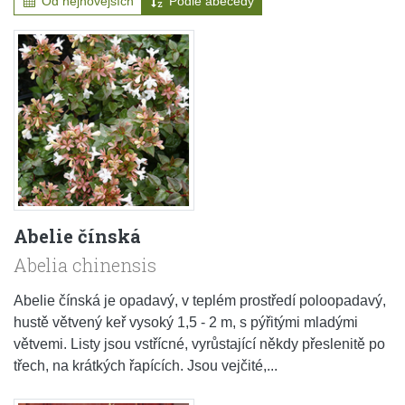
Od nejnovějších
Podle abecedy
Abelie čínská
Abelia chinensis
Abelie čínská je opadavý, v teplém prostředí poloopadavý,
hustě větvený keř vysoký 1,5 - 2 m, s pýřitými mladými
větvemi. Listy jsou vstřícné, vyrůstající někdy přeslenitě po
třech, na krátkých řapících. Jsou vejčité,...