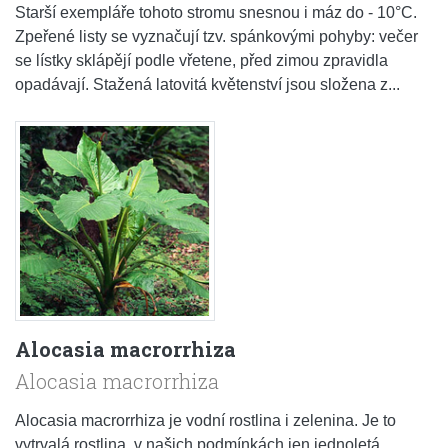
Starší exempláře tohoto stromu snesnou i máz do - 10°C.
Zpeřené listy se vyznačují tzv. spánkovými pohyby: večer
se lístky sklápějí podle vřetene, před zimou zpravidla
opadávají. Stažená latovitá květenství jsou složena z...
Alocasia macrorrhiza
Alocasia macrorrhiza
Alocasia macrorrhiza je vodní rostlina i zelenina. Je to
vytrvalá rostlina, v našich podmínkách jen jednoletá,