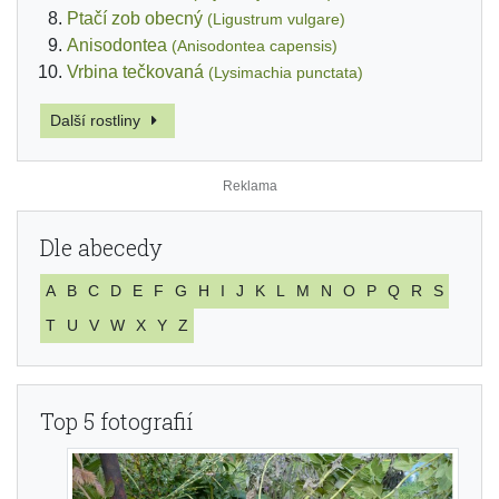
Ptačí zob obecný
(Ligustrum vulgare)
Anisodontea
(Anisodontea capensis)
Vrbina tečkovaná
(Lysimachia punctata)
Další rostliny
Dle abecedy
A
B
C
D
E
F
G
H
I
J
K
L
M
N
O
P
Q
R
S
T
U
V
W
X
Y
Z
Top 5 fotografií