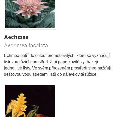
Aechmea
Aechmea fasciata
Echmea patří do čeledi bromeliovitých, které se vyznačují
listovou růžicí uprostřed. Z ní paprskovitě vycházejí
jednotlivé listy. Ve svém přirozeném prostředí shromažďují
dešťovou vodu středem listů do nálevkovité růžice....