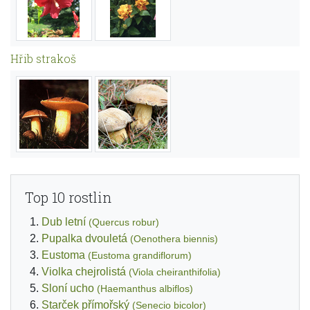
Hřib strakoš
Top 10 rostlin
Dub letní
(Quercus robur)
Pupalka dvouletá
(Oenothera biennis)
Eustoma
(Eustoma grandiflorum)
Violka chejrolistá
(Viola cheiranthifolia)
Sloní ucho
(Haemanthus albiflos)
Starček přímořský
(Senecio bicolor)