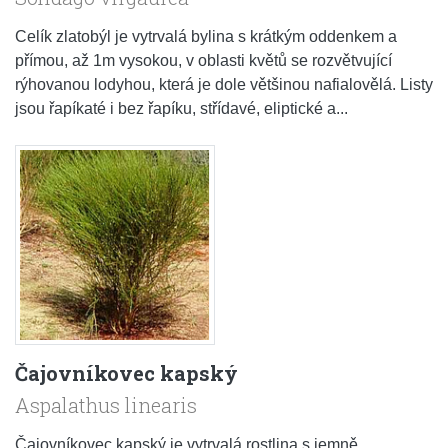
Celík zlatobýl je vytrvalá bylina s krátkým oddenkem a
přímou, až 1m vysokou, v oblasti květů se rozvětvující
rýhovanou lodyhou, která je dole většinou nafialovělá. Listy
jsou řapíkaté i bez řapíku, střídavé, eliptické a...
Čajovníkovec kapský
Aspalathus linearis
Čajovníkovec kapský je vytrvalá rostlina s jemně