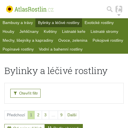
Bambusy a trávy
Bylinky a léčivé rostliny
Exotické rostliny
Houby
Jehličnany
Květiny
Listnaté keře
Listnaté stromy
Mechy, lišejníky a kapradiny
Ovoce, zelenina
Pokojové rostliny
Popínavé rostliny
Vodní a bahenní rostliny
Bylinky a léčivé rostliny
Otevřít filtr
Předchozí
1
2
3
…
9
Další