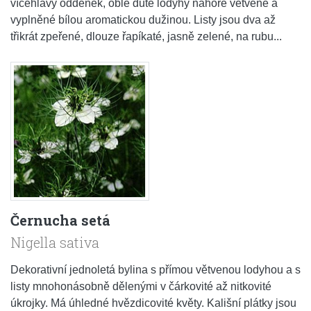
vícehlavý oddenek, oblé duté lodyhy nahoře větvené a
vyplněné bílou aromatickou dužinou. Listy jsou dva až
třikrát zpeřené, dlouze řapíkaté, jasně zelené, na rubu...
Černucha setá
Nigella sativa
Dekorativní jednoletá bylina s přímou větvenou lodyhou a s
listy mnohonásobně dělenými v čárkovité až nitkovité
úkrojky. Má úhledné hvězdicovité květy. Kališní plátky jsou