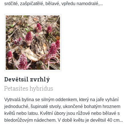
srdčité, zašpičatělé, bělavé, vpředu namodralé,...
Devětsil zvrhlý
Petasites hybridus
Vytrvalá bylina se silným oddenkem, který na jaře vyhání
jednoduché, šupinaté stvoly, ukončené bohatým hroznem
květů nebo latou. Květní úbory jsou růžové nebo bělavé s
bledorůžovým nádechem. V době květu je devětsil 40 cm...