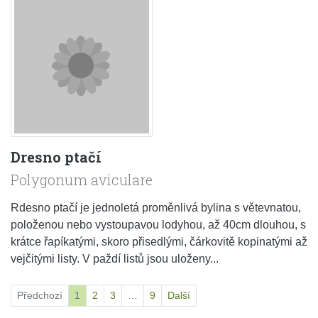
Dresno ptačí
Polygonum aviculare
Rdesno ptačí je jednoletá proměnlivá bylina s větevnatou,
položenou nebo vystoupavou lodyhou, až 40cm dlouhou, s
krátce řapíkatými, skoro přisedlými, čárkovitě kopinatými až
vejčitými listy. V paždí listů jsou uloženy...
Předchozí
1
2
3
…
9
Další