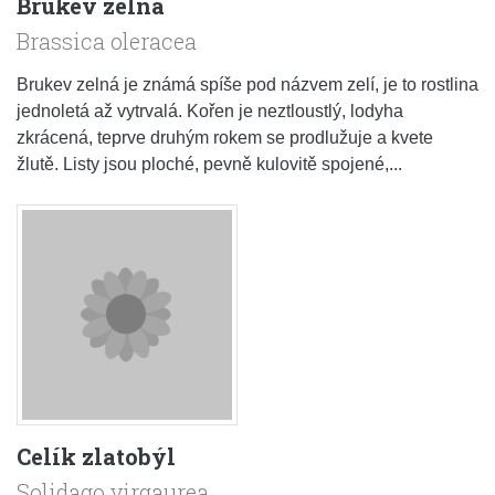
Brukev zelná
Brassica oleracea
Brukev zelná je známá spíše pod názvem zelí, je to rostlina
jednoletá až vytrvalá. Kořen je neztloustlý, lodyha
zkrácená, teprve druhým rokem se prodlužuje a kvete
žlutě. Listy jsou ploché, pevně kulovitě spojené,...
Celík zlatobýl
Solidago virgaurea