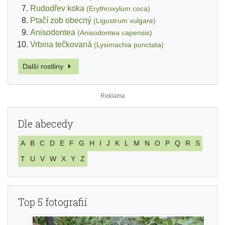
Rudodřev koka
(Erythroxylum coca)
Ptačí zob obecný
(Ligustrum vulgare)
Anisodontea
(Anisodontea capensis)
Vrbina tečkovaná
(Lysimachia punctata)
Další rostliny
Dle abecedy
A
B
C
D
E
F
G
H
I
J
K
L
M
N
O
P
Q
R
S
T
U
V
W
X
Y
Z
Top 5 fotografií