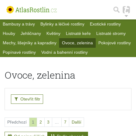
Bambusy a trávy
Bylinky a léčivé rostliny
Exotické rostliny
Houby
Jehličnany
Květiny
Listnaté keře
Listnaté stromy
Mechy, lišejníky a kapradiny
Ovoce, zelenina
Pokojové rostliny
Popínavé rostliny
Vodní a bahenní rostliny
Ovoce, zelenina
Otevřít filtr
Předchozí
1
2
3
…
7
Další