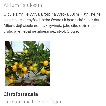
Allium fistulosum
Cibule zimní je vytrvalá rostlina vysoká 50cm. Patří, stejně
jako cibule kuchyňská nebo česnek,k botanickému druhu
Allium. Její cibule není tak vyvinutá jako cibule zimního
druhu a je nepatrně silnější než stvol. Cibule...
Citrofortunela
Citrofortunella mitis ´tiger´