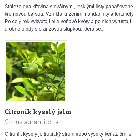
Stálezelená křovina s oválnými, lesklými listy panašované
krémovou barvou. Vznikla křížením mandarinky a fortunely.
Po celý rok vykvétají bílé voňavé květy a po nich vyrůstají
drobné plody s oranžovou slupkou, která se...
Citroník kyselý jalm
Citrus aurantifolia
Citroník kyselý je tropický strom nebo vysoký keř až 5m, s