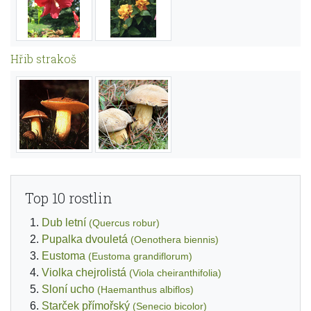
Hřib strakoš
Top 10 rostlin
Dub letní
(Quercus robur)
Pupalka dvouletá
(Oenothera biennis)
Eustoma
(Eustoma grandiflorum)
Violka chejrolistá
(Viola cheiranthifolia)
Sloní ucho
(Haemanthus albiflos)
Starček přímořský
(Senecio bicolor)