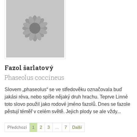
Fazol šarlatový
Phaseolus coccineus
Slovem „phaseolus“ se ve středověku označovala buď
jakási réva, nebo spíše nějaký druh hrachu. Teprve Linné
toto slovo použil jako rodové jméno fazolů. Dnes se fazole
pěstují téměř v celém světě. Jejich plody se ale vždy...
Předchozí
1
2
3
…
7
Další