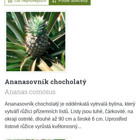
Od nejnovějších
Podle abecedy
Ananasovník chocholatý
Ananas comosus
Ananasovník chocholatý je oddénkatá vytrvalá bylina, který
vytváří růžici přízemních listů. Listy jsou tuhé, čárkovité, na
okraji ostnité, dlouhé až 90 cm a široké 6 cm. Uprostřed
listové růžice vyrůstá květonosný...