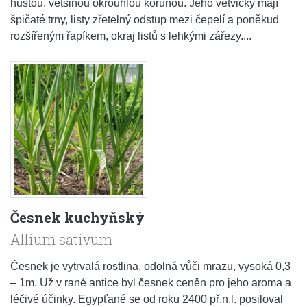
hustou, většinou okrouhlou korunou. Jeho větvičky mají
špičaté trny, listy zřetelný odstup mezi čepelí a poněkud
rozšířeným řapíkem, okraj listů s lehkými zářezy....
Česnek kuchyňský
Allium sativum
Česnek je vytrvalá rostlina, odolná vůči mrazu, vysoká 0,3
– 1m. Už v rané antice byl česnek ceněn pro jeho aroma a
léčivé účinky. Egypťané se od roku 2400 př.n.l. posiloval