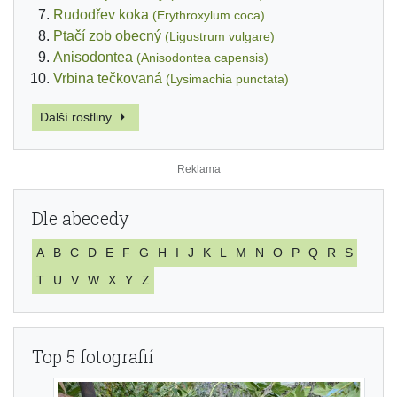
Rudodřev koka
(Erythroxylum coca)
Ptačí zob obecný
(Ligustrum vulgare)
Anisodontea
(Anisodontea capensis)
Vrbina tečkovaná
(Lysimachia punctata)
Další rostliny
Dle abecedy
A
B
C
D
E
F
G
H
I
J
K
L
M
N
O
P
Q
R
S
T
U
V
W
X
Y
Z
Top 5 fotografií