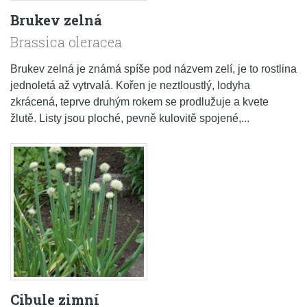
Brukev zelná
Brassica oleracea
Brukev zelná je známá spíše pod názvem zelí, je to rostlina
jednoletá až vytrvalá. Kořen je neztloustlý, lodyha
zkrácená, teprve druhým rokem se prodlužuje a kvete
žlutě. Listy jsou ploché, pevně kulovitě spojené,...
Cibule zimní