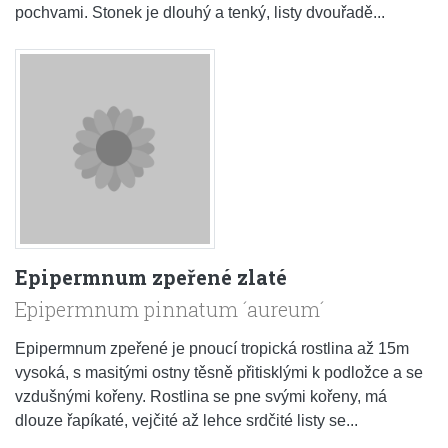
pochvami. Stonek je dlouhý a tenký, listy dvouřadě...
Epipermnum zpeřené zlaté
Epipermnum pinnatum ´aureum´
Epipermnum zpeřené je pnoucí tropická rostlina až 15m
vysoká, s masitými ostny těsně přitisklými k podložce a se
vzdušnými kořeny. Rostlina se pne svými kořeny, má
dlouze řapíkaté, vejčité až lehce srdčité listy se...