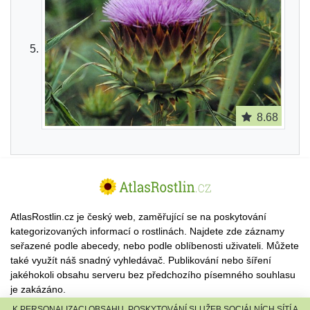
8.68
AtlasRostlin.cz je český web, zaměřující se na poskytování
kategorizovaných informací o rostlinách. Najdete zde záznamy
seřazené podle abecedy, nebo podle oblíbenosti uživateli. Můžete
také využít náš snadný vyhledávač. Publikování nebo šíření
jakéhokoli obsahu serveru bez předchozího písemného souhlasu
je zakázáno.
K PERSONALIZACI OBSAHU, POSKYTOVÁNÍ SLUŽEB SOCIÁLNÍCH SÍTÍ A