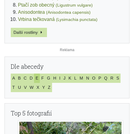
Ptačí zob obecný
(Ligustrum vulgare)
Anisodontea
(Anisodontea capensis)
Vrbina tečkovaná
(Lysimachia punctata)
Další rostliny
Dle abecedy
A
B
C
D
E
F
G
H
I
J
K
L
M
N
O
P
Q
R
S
T
U
V
W
X
Y
Z
Top 5 fotografií