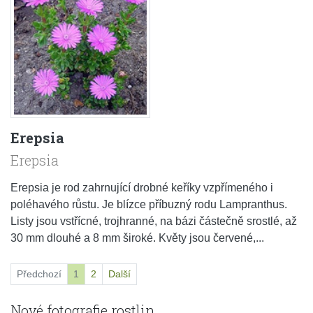
Erepsia
Erepsia
Erepsia je rod zahrnující drobné keříky vzpřímeného i
poléhavého růstu. Je blízce příbuzný rodu Lampranthus.
Listy jsou vstřícné, trojhranné, na bázi částečně srostlé, až
30 mm dlouhé a 8 mm široké. Květy jsou červené,...
Předchozí
1
2
Další
Nové fotografie rostlin