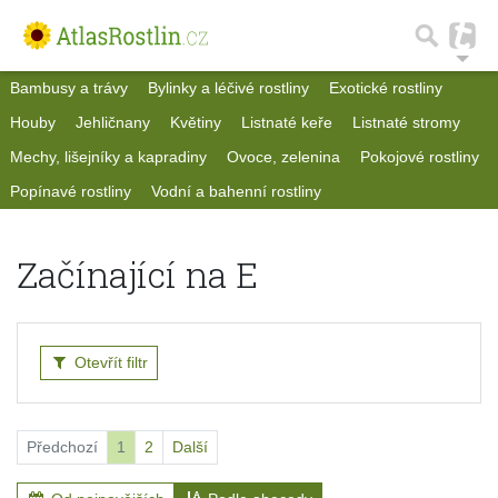
Bambusy a trávy
Bylinky a léčivé rostliny
Exotické rostliny
Houby
Jehličnany
Květiny
Listnaté keře
Listnaté stromy
Mechy, lišejníky a kapradiny
Ovoce, zelenina
Pokojové rostliny
Popínavé rostliny
Vodní a bahenní rostliny
Začínající na E
Otevřít filtr
Předchozí
1
2
Další