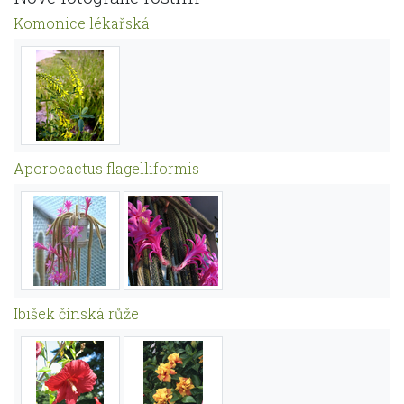
Komonice lékařská
Aporocactus flagelliformis
Ibišek čínská růže