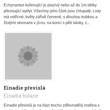
Echynantus kořenující je plazivý nebo až do 1m délky
převisající epifyt. Všechny jeho části jsou chlupaté. Listy
má vstřícné, květy zářivě červené, s dlouhou trubkou a
žlutými skvrnami v jícnu, na konci s pěti laloky, z...
Einadie převislá
Einadia butane
Einadie převislá je na bázi trochu zdřevnatělá rostlina s