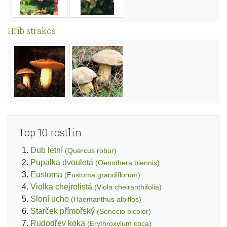
Hřib strakoš
Top 10 rostlin
Dub letní
(Quercus robur)
Pupalka dvouletá
(Oenothera biennis)
Eustoma
(Eustoma grandiflorum)
Violka chejrolistá
(Viola cheiranthifolia)
Sloní ucho
(Haemanthus albiflos)
Starček přímořský
(Senecio bicolor)
Rudodřev koka
(Erythroxylum coca)