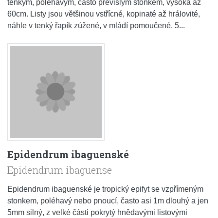
tenkým, poléhavým, často převislým stonkem, vysoká až
60cm. Listy jsou většinou vstřícné, kopinaté až hrálovité,
náhle v tenký řapík zúžené, v mládí pomoučené, 5...
Epidendrum ibaguenské
Epidendrum ibaguense
Epidendrum ibaguenské je tropický epifyt se vzpřímeným
stonkem, poléhavý nebo pnoucí, často asi 1m dlouhý a jen
5mm silný, z velké části pokrytý hnědavými listovými