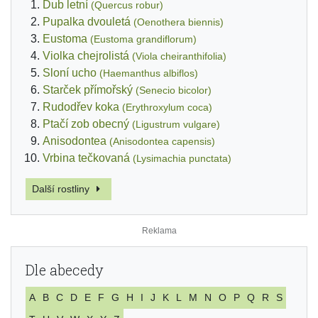
Dub letní
(Quercus robur)
Pupalka dvouletá
(Oenothera biennis)
Eustoma
(Eustoma grandiflorum)
Violka chejrolistá
(Viola cheiranthifolia)
Sloní ucho
(Haemanthus albiflos)
Starček přímořský
(Senecio bicolor)
Rudodřev koka
(Erythroxylum coca)
Ptačí zob obecný
(Ligustrum vulgare)
Anisodontea
(Anisodontea capensis)
Vrbina tečkovaná
(Lysimachia punctata)
Další rostliny
Dle abecedy
A
B
C
D
E
F
G
H
I
J
K
L
M
N
O
P
Q
R
S