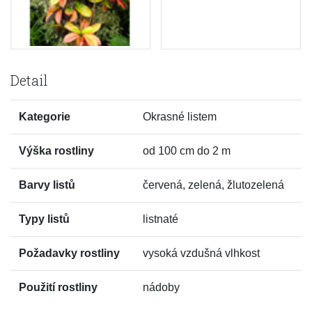
Detail
Kategorie
Okrasné listem
Výška rostliny
od 100 cm do 2 m
Barvy listů
červená, zelená, žlutozelená
Typy listů
listnaté
Požadavky rostliny
vysoká vzdušná vlhkost
Použití rostliny
nádoby