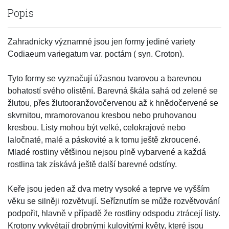
Popis
Zahradnicky významné jsou jen formy jediné variety
Codiaeum variegatum var. poctám ( syn. Croton).
Tyto formy se vyznačují úžasnou tvarovou a barevnou
bohatostí svého olistění. Barevná škála sahá od zelené se
žlutou, přes žlutooranžovočervenou až k hnědočervené se
skvrnitou, mramorovanou kresbou nebo pruhovanou
kresbou. Listy mohou být velké, celokrajové nebo
laločnaté, malé a páskovité a k tomu ještě zkroucené.
Mladé rostliny většinou nejsou plně vybarvené a každá
rostlina tak získává ještě další barevné odstíny.
Keře jsou jeden až dva metry vysoké a teprve ve vyšším
věku se silněji rozvětvují. Seříznutím se může rozvětvování
podpořit, hlavně v případě že rostliny odspodu ztrácejí listy.
Krotony vykvétají drobnými kulovitými květy, které jsou