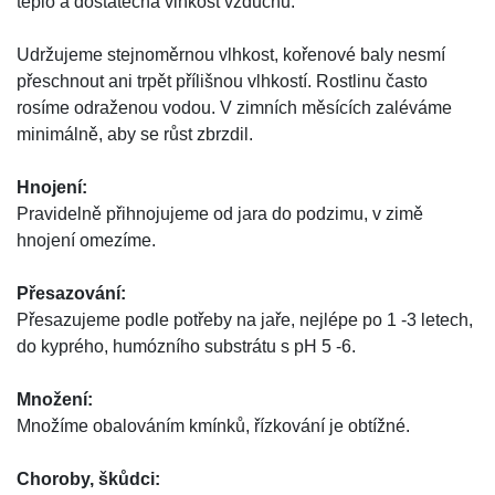
teplo a dostatečná vlhkost vzduchu.
Udržujeme stejnoměrnou vlhkost, kořenové baly nesmí
přeschnout ani trpět přílišnou vlhkostí. Rostlinu často
rosíme odraženou vodou. V zimních měsících zaléváme
minimálně, aby se růst zbrzdil.
Hnojení:
Pravidelně přihnojujeme od jara do podzimu, v zimě
hnojení omezíme.
Přesazování:
Přesazujeme podle potřeby na jaře, nejlépe po 1 -3 letech,
do kyprého, humózního substrátu s pH 5 -6.
Množení:
Množíme obalováním kmínků, řízkování je obtížné.
Choroby, škůdci: