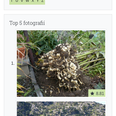
T
U
V
W
X
Y
Z
Top 5 fotografií
8.81