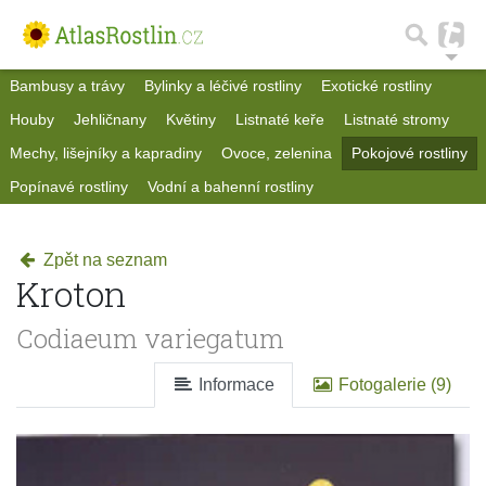
Bambusy a trávy
Bylinky a léčivé rostliny
Exotické rostliny
Houby
Jehličnany
Květiny
Listnaté keře
Listnaté stromy
Mechy, lišejníky a kapradiny
Ovoce, zelenina
Pokojové rostliny
Popínavé rostliny
Vodní a bahenní rostliny
Zpět na seznam
Kroton
Codiaeum variegatum
Informace
Fotogalerie (9)