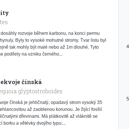
ity
tes
 dosáhly rozvoje během karbonu, na konci permu
hynuly. Byly to vysoké mohutné stromy. Tvar listu byl
tejně tak mohly být malé nebo až 1m dlouhé. Tyto
 se podílely na vzniku černého...
ekvoje čínská
quoia glyptostroboides
oje čínská je jehličnatý, opadavý strom vysoký 35
jehlancovitou až zaoblenou korunou. Je žijící fosílií
ličnatými dřevinami. Má plátkovitě až vláknitě se
í borku a větévky dvojího typu:...