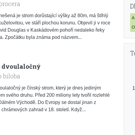
procera
D
nešená je strom dorůstající výšky až 80m, má štíhlý
A
uželovitou, ve stáří plochou korunu. Objevil ji v roce
O
vid Douglas v Kaskádovém pohoří nedaleko řeky
a. Zpočátku byla známa pod názvem...
T
 dvoulaločný
 biloba
oulaločný je čínský strom, který je dnes jediným
m svého druhu. Před 200 miliony lety tvořil rozlehlé
Dálném Východě. Do Evropy se dostal jinan z
 chrámových zahrad v 18. století. Když...