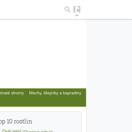
stnaté stromy
Mechy, lišejníky a kapradiny
op 10 rostlin
Dub letní
(Quercus robur)