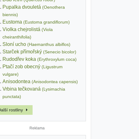
Pupalka dvouletá
(Oenothera
biennis)
Eustoma
(Eustoma grandiflorum)
Violka chejrolistá
(Viola
cheiranthifolia)
Sloní ucho
(Haemanthus albiflos)
Starček přímořský
(Senecio bicolor)
Rudodřev koka
(Erythroxylum coca)
Ptačí zob obecný
(Ligustrum
vulgare)
Anisodontea
(Anisodontea capensis)
Vrbina tečkovaná
(Lysimachia
punctata)
alší rostliny