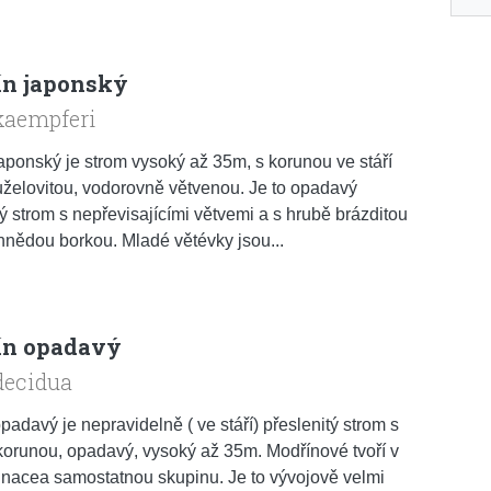
n japonský
kaempferi
aponský je strom vysoký až 35m, s korunou ve stáří
uželovitou, vodorovně větvenou. Je to opadavý
tý strom s nepřevisajícími větvemi a s hrubě brázditou
nědou borkou. Mladé větévky jsou...
ín opadavý
decidua
padavý je nepravidelně ( ve stáří) přeslenitý strom s
korunou, opadavý, vysoký až 35m. Modřínové tvoří v
inacea samostatnou skupinu. Je to vývojově velmi