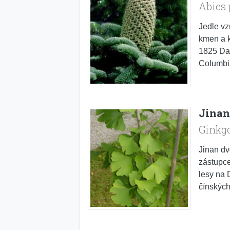
Abies 
Jedle vz
kmen a k
1825 Da
Columbi
Jinan
Ginkgo
Jinan dv
zástupce
lesy na 
čínských