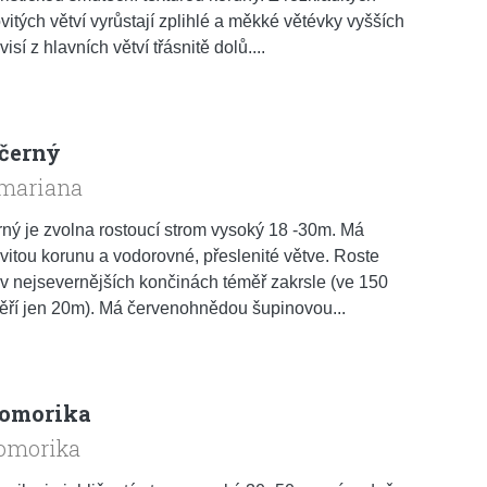
vitých větví vyrůstají zplihlé a měkké větévky vyšších
visí z hlavních větví třásnitě dolů....
černý
 mariana
ný je zvolna rostoucí strom vysoký 18 -30m. Má
vitou korunu a vodorovné, přeslenité větve. Roste
v nejsevernějších končinách téměř zakrsle (ve 150
ěří jen 20m). Má červenohnědou šupinovou...
omorika
 omorika