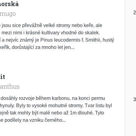
horská
 mugo
 jsou sice převážně velké stromy nebo keře, ale
mezi nimi i krásné kultivary vhodné do skalek.
 a nejvíc známý je Pinus leucodermis f. Smithii, hustý
keřík, dorůstající za mnoho let jen...
it
ianthus
 dosáhly rozvoje během karbonu, na konci permu
hynuly. Byly to vysoké mohutné stromy. Tvar listu byl
tejně tak mohly být malé nebo až 1m dlouhé. Tyto
 se podílely na vzniku černého...