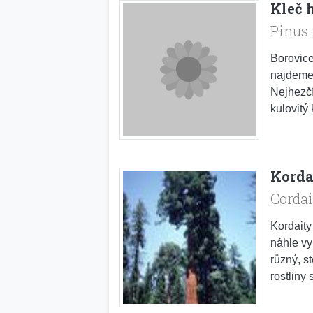
Kleč 
Pinus
Borovice
najdeme 
Nejhezčí
kulovitý 
Korda
Corda
Kordaity
náhle vy
různý, s
rostliny