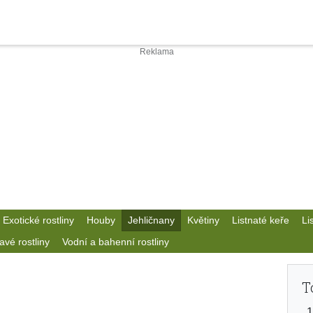
Exotické rostliny
Houby
Jehličnany
Květiny
Listnaté keře
Li
avé rostliny
Vodní a bahenní rostliny
T