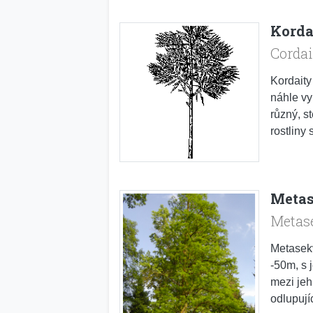
Korda
Cordai
Kordaity
náhle vy
různý, s
rostliny
Metas
Metase
Metasekv
-50m, s 
mezi jeh
odlupujíc