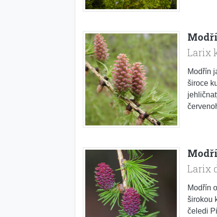
Modří
Larix 
Modřín j
široce k
jehlična
červenoh
Modř
Larix 
Modřín o
širokou 
čeledi P