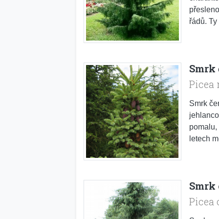
přesleno
řádů. Ty 
Smrk 
Picea
Smrk čer
jehlanco
pomalu, 
letech m
Smrk 
Picea