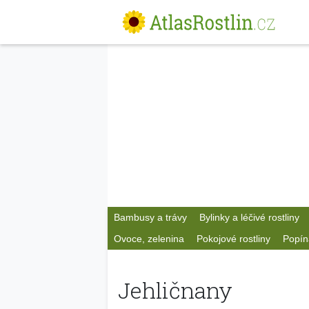
Bambusy a trávy
Bylinky a léčivé rostliny
Ovoce, zelenina
Pokojové rostliny
Popín
Jehličnany