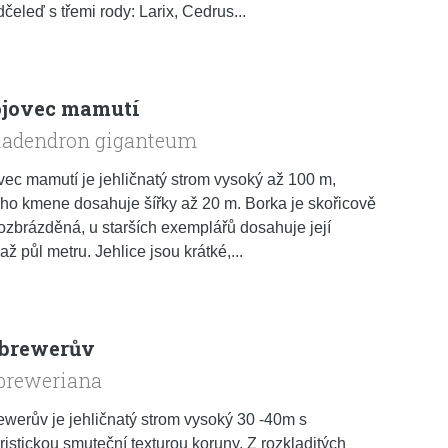
dčeleď s třemi rody: Larix, Cedrus...
jovec mamutí
iadendron giganteum
ec mamutí je jehličnatý strom vysoký až 100 m,
ho kmene dosahuje šířky až 20 m. Borka je skořicově
ozbrázděná, u starších exemplářů dosahuje její
až půl metru. Jehlice jsou krátké,...
brewerův
 breweriana
werův je jehličnatý strom vysoký 30 -40m s
ristickou smuteční texturou koruny. Z rozkladitých