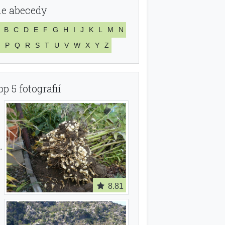
le abecedy
B
C
D
E
F
G
H
I
J
K
L
M
N
P
Q
R
S
T
U
V
W
X
Y
Z
op 5 fotografií
8.81