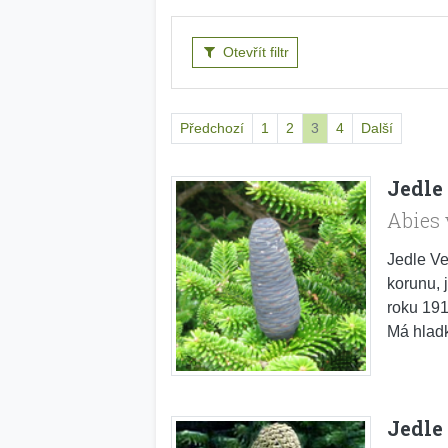
Otevřít filtr
Předchozí
1
2
3
4
Další
Jedle
Abies 
Jedle Ve
korunu, 
roku 191
Má hladk
Jedle