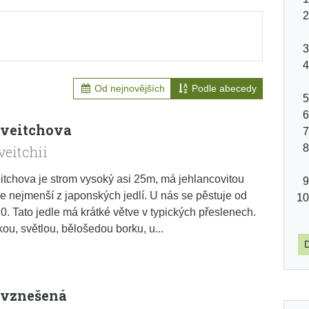
Od nejnovějších
Podle abecedy
 veitchova
veitchii
itchova je strom vysoký asi 25m, má jehlancovitou
je nejmenší z japonských jedlí. U nás se pěstuje od
0. Tato jedle má krátké větve v typických přeslenech.
ou, světlou, bělošedou borku, u...
D
 vznešená