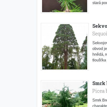
stará po
Sekvo
Sequo
Sekvojov
obvod je
hnědá, r
tloušťka 
Smrk 
Picea
Smrk Bre
charakte