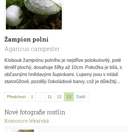
Žampion polní
Agaricus campester
Klobouk žampiónu polního je nejdříve polokulovitý, poté
téměř plochý, dosahuje šířky až 10cm. Pokožka je bílá, s
občasnými hnědavými šupinkami. Lupeny jsou v mládí
starorůžové, později čokoládové barvy, což je důležitý...
Předchozí
1
…
11
12
13
Další
Nové fotografie rostlin
Komonice lékařská