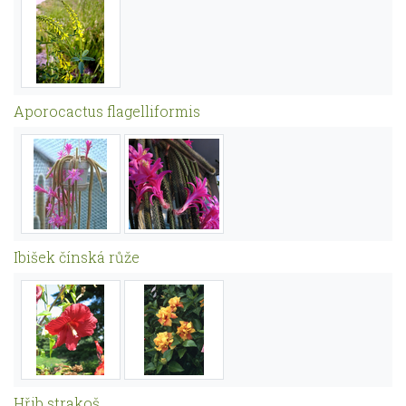
Aporocactus flagelliformis
Ibišek čínská růže
Hřib strakoš