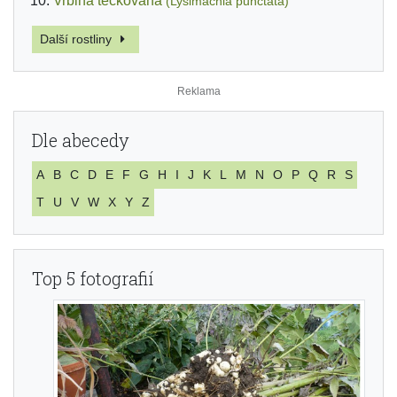
Vrbina tečkovaná
(Lysimachia punctata)
Další rostliny
Dle abecedy
A
B
C
D
E
F
G
H
I
J
K
L
M
N
O
P
Q
R
S
T
U
V
W
X
Y
Z
Top 5 fotografií