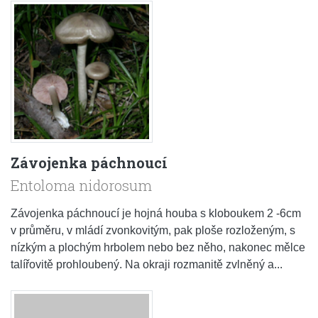
Závojenka páchnoucí
Entoloma nidorosum
Závojenka páchnoucí je hojná houba s kloboukem 2 -6cm
v průměru, v mládí zvonkovitým, pak ploše rozloženým, s
nízkým a plochým hrbolem nebo bez něho, nakonec mělce
talířovitě prohloubený. Na okraji rozmanitě zvlněný a...