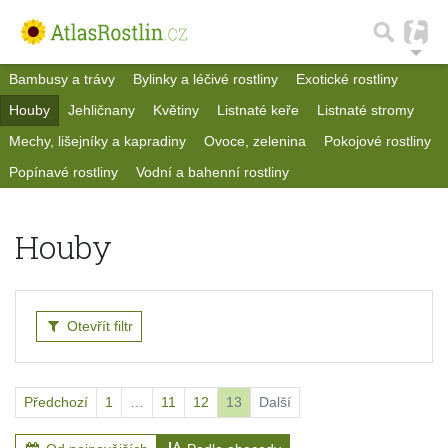
Bambusy a trávy
Bylinky a léčivé rostliny
Exotické rostliny
Houby
Jehličnany
Květiny
Listnaté keře
Listnaté stromy
Mechy, lišejníky a kapradiny
Ovoce, zelenina
Pokojové rostliny
Popínavé rostliny
Vodní a bahenní rostliny
Houby
Otevřít filtr
Předchozí
1
…
11
12
13
Další