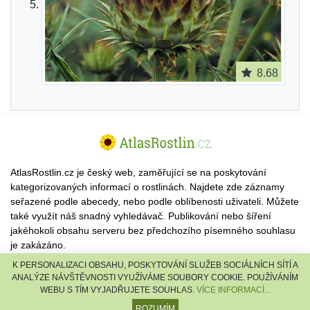
8.68
AtlasRostlin.cz je český web, zaměřující se na poskytování
kategorizovaných informací o rostlinách. Najdete zde záznamy
seřazené podle abecedy, nebo podle oblíbenosti uživateli. Můžete
také využít náš snadný vyhledávač. Publikování nebo šíření
jakéhokoli obsahu serveru bez předchozího písemného souhlasu
je zakázáno.
K PERSONALIZACI OBSAHU, POSKYTOVÁNÍ SLUŽEB SOCIÁLNÍCH SÍTÍ A
© 2026 AtlasRostlin.cz |
TISCALI MEDIA, a.s.
|
Člen skupiny
ANALÝZE NÁVŠTĚVNOSTI VYUŽÍVÁME SOUBORY COOKIE. POUŽÍVÁNÍM
DIGNITY, s.r.o.
WEBU S TÍM VYJADŘUJETE SOUHLAS.
VÍCE INFORMACÍ...
reklama
·
kontakt
ROZUMÍM