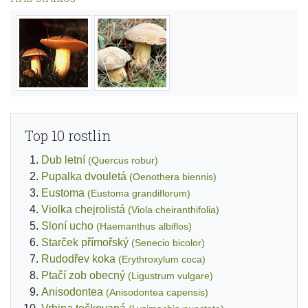
Top 10 rostlin
Dub letní
(Quercus robur)
Pupalka dvouletá
(Oenothera biennis)
Eustoma
(Eustoma grandiflorum)
Violka chejrolistá
(Viola cheiranthifolia)
Sloní ucho
(Haemanthus albiflos)
Starček přímořský
(Senecio bicolor)
Rudodřev koka
(Erythroxylum coca)
Ptačí zob obecný
(Ligustrum vulgare)
Anisodontea
(Anisodontea capensis)