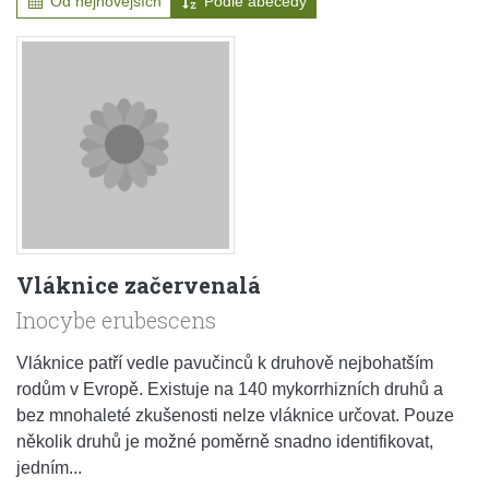
Od nejnovějších
Podle abecedy
Vláknice začervenalá
Inocybe erubescens
Vláknice patří vedle pavučinců k druhově nejbohatším
rodům v Evropě. Existuje na 140 mykorrhizních druhů a
bez mnohaleté zkušenosti nelze vláknice určovat. Pouze
několik druhů je možné poměrně snadno identifikovat,
jedním...