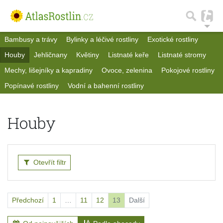
Bambusy a trávy
Bylinky a léčivé rostliny
Exotické rostliny
Houby
Jehličnany
Květiny
Listnaté keře
Listnaté stromy
Mechy, lišejníky a kapradiny
Ovoce, zelenina
Pokojové rostliny
Popínavé rostliny
Vodní a bahenní rostliny
Houby
Otevřít filtr
Předchozí
1
…
11
12
13
Další