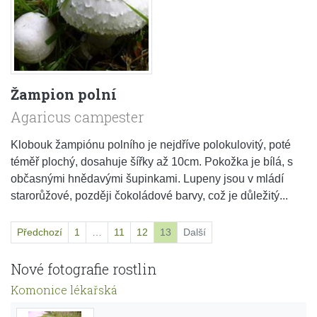
Žampion polní
Agaricus campester
Klobouk žampiónu polního je nejdříve polokulovitý, poté
téměř plochý, dosahuje šířky až 10cm. Pokožka je bílá, s
občasnými hnědavými šupinkami. Lupeny jsou v mládí
starorůžové, později čokoládové barvy, což je důležitý...
Předchozí
1
…
11
12
13
Další
Nové fotografie rostlin
Komonice lékařská