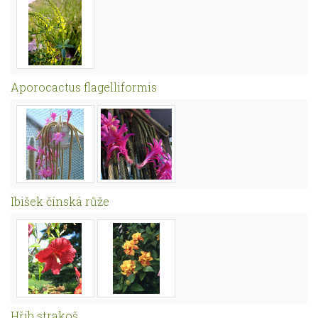
Aporocactus flagelliformis
Ibišek čínská růže
Hřib strakoš