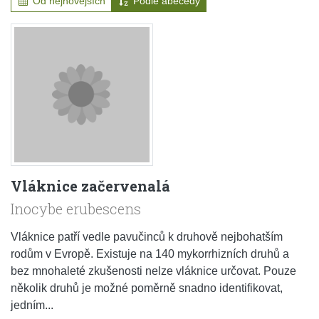
Od nejnovějších
Podle abecedy
Vláknice začervenalá
Inocybe erubescens
Vláknice patří vedle pavučinců k druhově nejbohatším
rodům v Evropě. Existuje na 140 mykorrhizních druhů a
bez mnohaleté zkušenosti nelze vláknice určovat. Pouze
několik druhů je možné poměrně snadno identifikovat,
jedním...