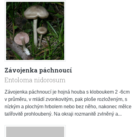
Závojenka páchnoucí
Entoloma nidorosum
Závojenka páchnoucí je hojná houba s kloboukem 2 -6cm
v průměru, v mládí zvonkovitým, pak ploše rozloženým, s
nízkým a plochým hrbolem nebo bez něho, nakonec mělce
talířovitě prohloubený. Na okraji rozmanitě zvlněný a...