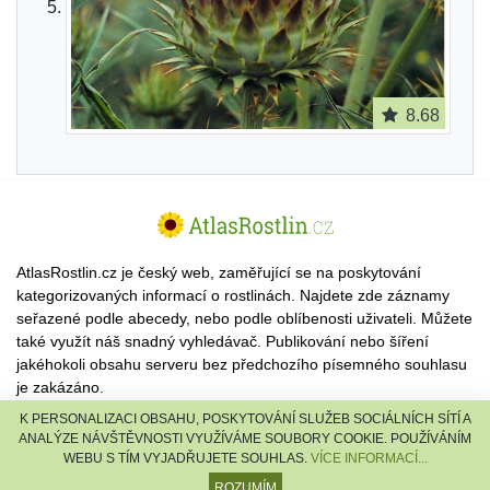
8.68
AtlasRostlin.cz je český web, zaměřující se na poskytování
kategorizovaných informací o rostlinách. Najdete zde záznamy
seřazené podle abecedy, nebo podle oblíbenosti uživateli. Můžete
také využít náš snadný vyhledávač. Publikování nebo šíření
jakéhokoli obsahu serveru bez předchozího písemného souhlasu
je zakázáno.
K PERSONALIZACI OBSAHU, POSKYTOVÁNÍ SLUŽEB SOCIÁLNÍCH SÍTÍ A
© 2026 AtlasRostlin.cz |
TISCALI MEDIA, a.s.
|
Člen skupiny
ANALÝZE NÁVŠTĚVNOSTI VYUŽÍVÁME SOUBORY COOKIE. POUŽÍVÁNÍM
DIGNITY, s.r.o.
WEBU S TÍM VYJADŘUJETE SOUHLAS.
VÍCE INFORMACÍ...
reklama
·
kontakt
ROZUMÍM