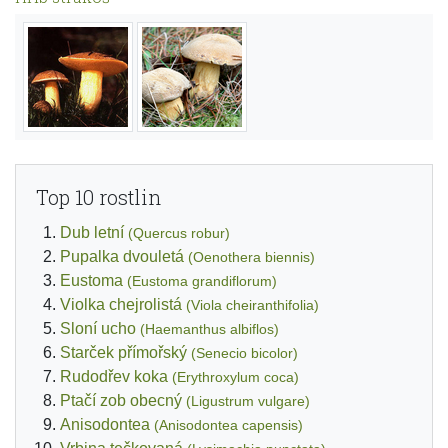
Top 10 rostlin
Dub letní
(Quercus robur)
Pupalka dvouletá
(Oenothera biennis)
Eustoma
(Eustoma grandiflorum)
Violka chejrolistá
(Viola cheiranthifolia)
Sloní ucho
(Haemanthus albiflos)
Starček přímořský
(Senecio bicolor)
Rudodřev koka
(Erythroxylum coca)
Ptačí zob obecný
(Ligustrum vulgare)
Anisodontea
(Anisodontea capensis)