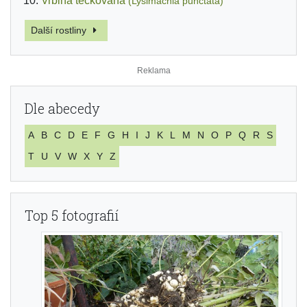
Vrbina tečkovaná
(Lysimachia punctata)
Další rostliny
Dle abecedy
A
B
C
D
E
F
G
H
I
J
K
L
M
N
O
P
Q
R
S
T
U
V
W
X
Y
Z
Top 5 fotografií