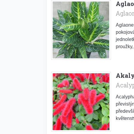
Aglao
Aglao
Aglaone
pokojová
jednolet
proužky, 
Akaly
Acaly
Acalypha
převislý
předevší
květenst