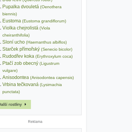
Pupalka dvouletá
(Oenothera
biennis)
Eustoma
(Eustoma grandiflorum)
Violka chejrolistá
(Viola
cheiranthifolia)
Sloní ucho
(Haemanthus albiflos)
Starček přímořský
(Senecio bicolor)
Rudodřev koka
(Erythroxylum coca)
Ptačí zob obecný
(Ligustrum
vulgare)
Anisodontea
(Anisodontea capensis)
Vrbina tečkovaná
(Lysimachia
punctata)
alší rostliny