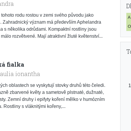
andra
D
 tohoto rodu rostou v zemi svého původu jako
A
e. Zahradnický význam má především Aphelandra
O
a s několika odrůdami. Kompaktní rostliny jsou
málo rozvětvené. Mají atraktivní žluté květenství...
T
ká fialka
aulia ionantha
kých oblastech se vyskytují stovky druhů této čeledi.
azně zbarvené květy a sametově plstnaté, dužnaté,
isty. Zemní druhy i epifyty koření mělko v humózním
. Rostliny s vláknitými kořeny,...