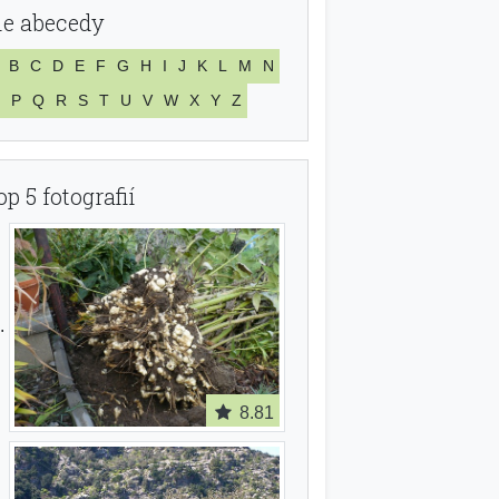
le abecedy
B
C
D
E
F
G
H
I
J
K
L
M
N
P
Q
R
S
T
U
V
W
X
Y
Z
op 5 fotografií
8.81