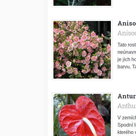
Aniso
Aniso
Tato ros
neúnavně
je jich 
barvu. Ta
Antu
Anthu
V zemích
Spodní l
kterého 