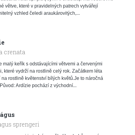
é větve, které v pravidelných patrech vytvářejí
telný vzhled čeledi araukárovitých,...
ie
a crenata
je malý keřík s odstávajícími větvemi a červenými
, které vydrží na rostlině celý rok. Začátkem léta
í na rostlině květenství bílých květů.Je to náročná
. Původ: Ardízie pochází z východní...
rágus
gus sprengeri