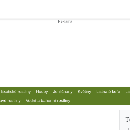
Exotické rostliny
Houby
Jehličnany
Květiny
Listnaté keře
Li
avé rostliny
Vodní a bahenní rostliny
T