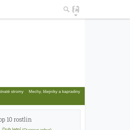
stnaté stromy
Mechy, lišejníky a kapradiny
op 10 rostlin
Dub letní
(Quercus robur)