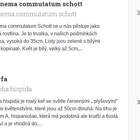
nema commutatum schott
nema commutatum schott
ma commutatum Schott se u nás pěstuje jako
 rostlina. Je to trvalka, v našich podmínkách
ka, vysoká do 35cm. Listy jsou zelené s bílými
kopinaté. Květ je bílý, velký až 5cm,...
fa
pha hispida
 hispida je malý keř se světle červenými „ plyšovými“
mi květenstvími, které jsou až 50cm dlouhá. Na trhu je
m A. hispaniolae, která má podobná ale kratší a tlustá
ví a je vhodná do...