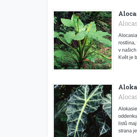
Aloca
Aloca
Alocasia 
rostlina
v našich
Květ je b
Aloka
Alocas
Alokasie
oddenku.
listů maj
strana je