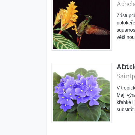
Aphel
Zástupci
polokeř
squarros
většinou 
Afric
Saintp
V tropic
Mají výr
křehké l
substrátu