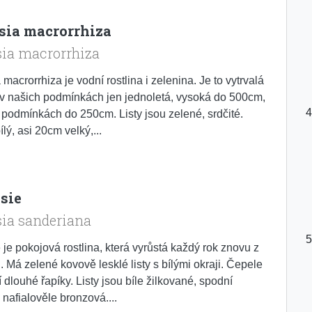
sia macrorrhiza
sia macrorrhiza
macrorrhiza je vodní rostlina i zelenina. Je to vytrvalá
, v našich podmínkách jen jednoletá, vysoká do 500cm,
 podmínkách do 250cm. Listy jsou zelené, srdčité.
ílý, asi 20cm velký,...
sie
ia sanderiana
 je pokojová rostlina, která vyrůstá každý rok znovu z
 Má zelené kovově lesklé listy s bílými okraji. Čepele
í dlouhé řapíky. Listy jsou bíle žilkované, spodní
 nafialověle bronzová....