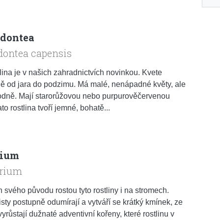
dontea
dontea capensis
tlina je v našich zahradnictvích novinkou. Kvete
 od jara do podzimu. Má malé, nenápadné květy, ale
hodně. Mají starorůžovou nebo purpurověčervenou
to rostlina tvoří jemné, bohatě...
rium
rium
 svého původu rostou tyto rostliny i na stromech.
isty postupně odumírají a vytváří se krátký kmínek, ze
vyrůstají dužnaté adventivní kořeny, které rostlinu v