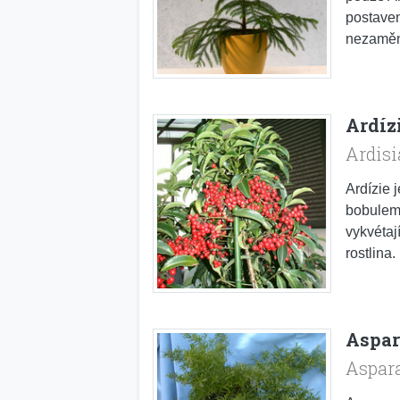
postaven
nezaměni
Ardíz
Ardisi
Ardízie 
bobulemi
vykvétaj
rostlina
Aspa
Aspara