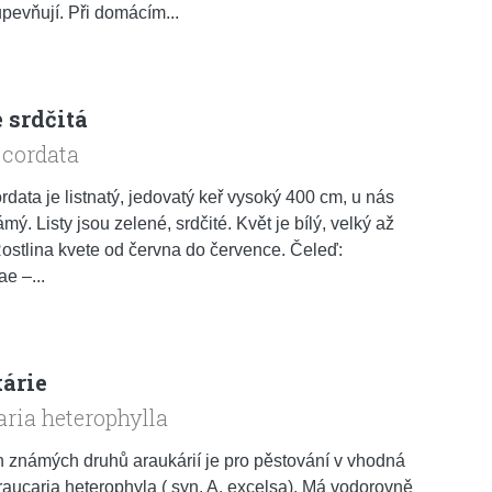
upevňují. Při domácím...
 srdčitá
 cordata
ordata je listnatý, jedovatý keř vysoký 400 cm, u nás
ý. Listy jsou zelené, srdčité. Květ je bílý, velký až
ostlina kvete od června do července. Čeleď:
ae –...
árie
ria heterophylla
 známých druhů araukárií je pro pěstování v vhodná
aucaria heterophyla ( syn. A. excelsa). Má vodorovně