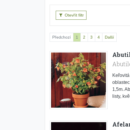
Otevřít filtr
Předchozí
1
2
3
4
Další
Abuti
Abuti
Keřovitá
oblastec
1,5m. Ab
listy, k
Afela