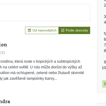
Od nejnovějších
Podle abecedy
lon
lon
 rostlina, která roste v tropických a subtropických
h na celém světě. U nás může dorůst do výšky až
utilon má ochlupené, zelené nebo žlutavě skvrnité
věty jak zavěšené lampiónky barvy...
D
ndra