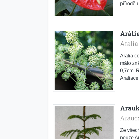
přírodě 
Arálie
Aralia
Aralia c
málo znám
0,7cm. R
Araliace
Arauk
Arauca
Ze všech
pouze Ar