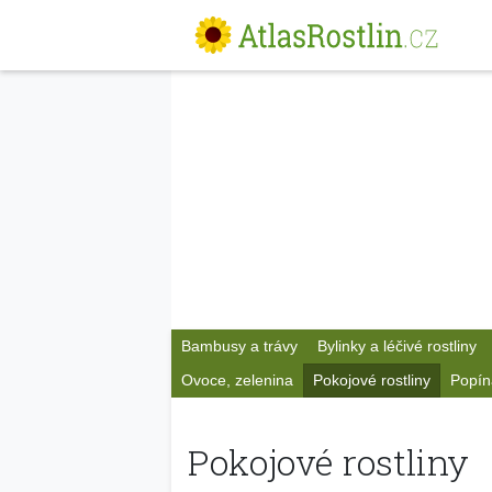
Bambusy a trávy
Bylinky a léčivé rostliny
Ovoce, zelenina
Pokojové rostliny
Popín
Pokojové rostliny