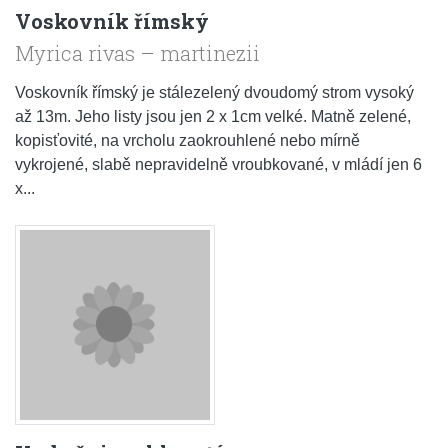
Voskovník římský
Myrica rivas – martinezii
Voskovník římský je stálezelený dvoudomý strom vysoký
až 13m. Jeho listy jsou jen 2 x 1cm velké. Matně zelené,
kopisťovité, na vrcholu zaokrouhlené nebo mírně
vykrojené, slabě nepravidelně vroubkované, v mládí jen 6
x...