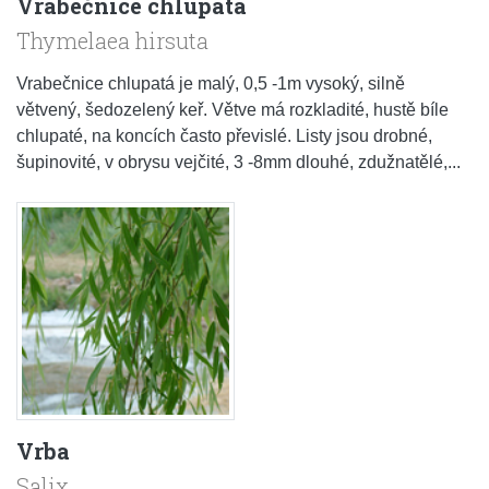
Vrabečnice chlupatá
Thymelaea hirsuta
Vrabečnice chlupatá je malý, 0,5 -1m vysoký, silně
větvený, šedozelený keř. Větve má rozkladité, hustě bíle
chlupaté, na koncích často převislé. Listy jsou drobné,
šupinovité, v obrysu vejčité, 3 -8mm dlouhé, zdužnatělé,...
Vrba
Salix