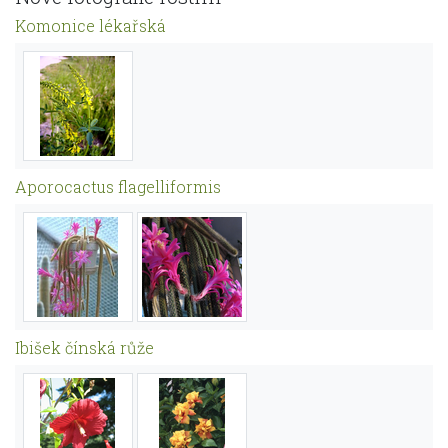
Komonice lékařská
Aporocactus flagelliformis
Ibišek čínská růže