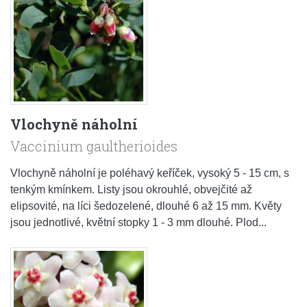
Vlochyně náholní
Vaccinium gaultherioides
Vlochyně náholní je poléhavý keříček, vysoký 5 - 15 cm, s
tenkým kmínkem. Listy jsou okrouhlé, obvejčité až
elipsovité, na líci šedozelené, dlouhé 6 až 15 mm. Květy
jsou jednotlivé, květní stopky 1 - 3 mm dlouhé. Plod...