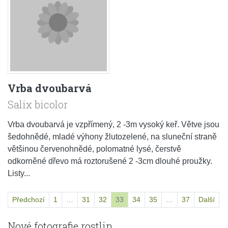
Vrba dvoubarvá
Salix bicolor
Vrba dvoubarvá je vzpřímený, 2 -3m vysoký keř. Větve jsou
šedohnědé, mladé výhony žlutozelené, na sluneční straně
většinou červenohnědé, polomatné lysé, čerstvě
odkorněné dřevo má roztorušené 2 -3cm dlouhé proužky.
Listy...
Předchozí
1
…
31
32
33
34
35
…
37
Další
Nové fotografie rostlin