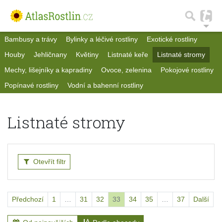
Bambusy a trávy
Bylinky a léčivé rostliny
Exotické rostliny
Houby
Jehličnany
Květiny
Listnaté keře
Listnaté stromy
Mechy, lišejníky a kapradiny
Ovoce, zelenina
Pokojové rostliny
Popínavé rostliny
Vodní a bahenní rostliny
Listnaté stromy
Otevřít filtr
Předchozí
1
…
31
32
33
34
35
…
37
Další