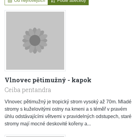
Od nejnovějších
Podle abecedy
Vlnovec pětimužný - kapok
Ceiba pentandra
Vlnovec pětimužný je tropický strom vysoký až 70m. Mladé
stromy s kuželovitými ostny na kmeni a s téměř v pravém
úhlu odstávajícími větvemi v pravidelných odstupech, staré
stromy mají mocné deskovité kořeny a...