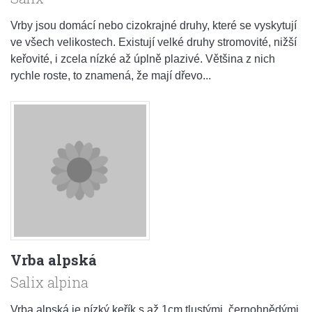
Vrby jsou domácí nebo cizokrajné druhy, které se vyskytují
ve všech velikostech. Existují velké druhy stromovité, nižší
keřovité, i zcela nízké až úplně plazivé. Většina z nich
rychle roste, to znamená, že mají dřevo...
Vrba alpská
Salix alpina
Vrba alpská je nízký keřík s až 1cm tlustými, černohnědými