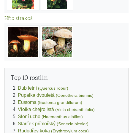
Hřib strakoš
Top 10 rostlin
Dub letní
(Quercus robur)
Pupalka dvouletá
(Oenothera biennis)
Eustoma
(Eustoma grandiflorum)
Violka chejrolistá
(Viola cheiranthifolia)
Sloní ucho
(Haemanthus albiflos)
Starček přímořský
(Senecio bicolor)
Rudodřev koka
(Erythroxylum coca)