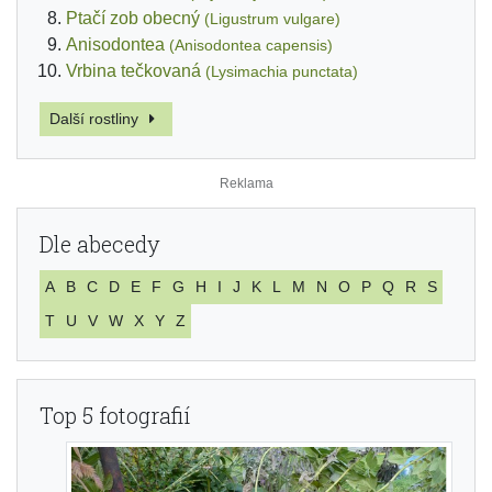
Ptačí zob obecný
(Ligustrum vulgare)
Anisodontea
(Anisodontea capensis)
Vrbina tečkovaná
(Lysimachia punctata)
Další rostliny
Dle abecedy
A
B
C
D
E
F
G
H
I
J
K
L
M
N
O
P
Q
R
S
T
U
V
W
X
Y
Z
Top 5 fotografií