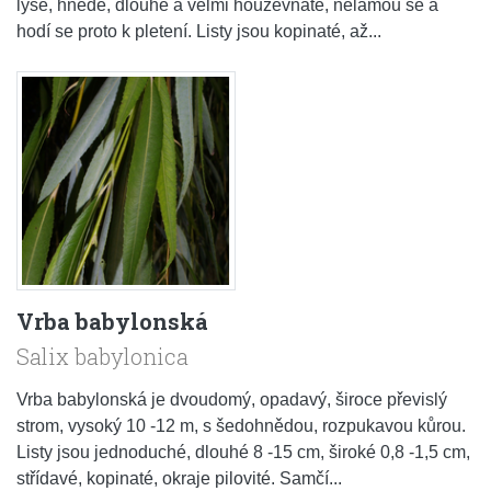
lysé, hnědé, dlouhé a velmi houževnaté, nelámou se a
hodí se proto k pletení. Listy jsou kopinaté, až...
Vrba babylonská
Salix babylonica
Vrba babylonská je dvoudomý, opadavý, široce převislý
strom, vysoký 10 -12 m, s šedohnědou, rozpukavou kůrou.
Listy jsou jednoduché, dlouhé 8 -15 cm, široké 0,8 -1,5 cm,
střídavé, kopinaté, okraje pilovité. Samčí...