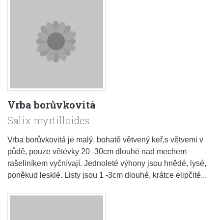
Vrba borůvkovitá
Salix myrtilloides
Vrba borůvkovitá je malý, bohatě větvený keř,s větvemi v
půdě, pouze větévky 20 -30cm dlouhé nad mechem
rašeliníkem vyčnívají. Jednoleté výhony jsou hnědé, lysé,
poněkud lesklé. Listy jsou 1 -3cm dlouhé, krátce elipčité...