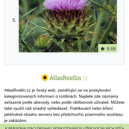
8.68
AtlasRostlin.cz je český web, zaměřující se na poskytování
kategorizovaných informací o rostlinách. Najdete zde záznamy
seřazené podle abecedy, nebo podle oblíbenosti uživateli. Můžete
také využít náš snadný vyhledávač. Publikování nebo šíření
jakéhokoli obsahu serveru bez předchozího písemného souhlasu
je zakázáno.
K PERSONALIZACI OBSAHU, POSKYTOVÁNÍ SLUŽEB SOCIÁLNÍCH SÍTÍ A