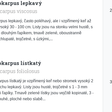
karpus lepkavý
carpus viscosus
pus lepkavý, často poléhavý, ale i vzpřímený keř až
ysoký 30 - 100 cm. Listy jsou na stonku velmi hustě, s
 dlouhým řapíkem, tmavě zelené, oboustranně
hlupaté, trojčetné, s úzkými,...
karpus lístkatý
arpus foliolosus
pus lístkatý je vzpřímený keř nebo stromek vysoký 2
ochu lepkavý. Listy jsou husté, trojčetné s 1 - 3 mm
 řapíky. Tmavě zelené lístky jsou vejčitě kopinaté, 3 -
uhé, ploché nebo slabě...