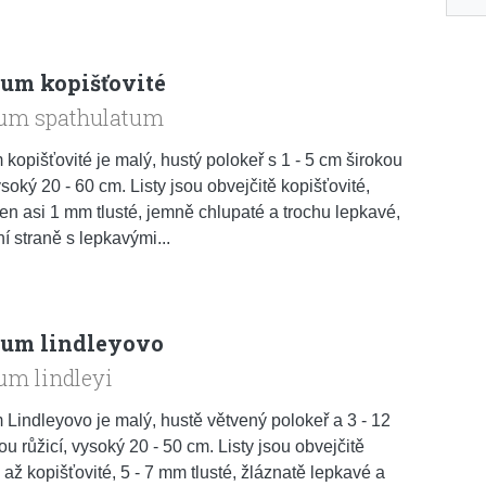
um kopišťovité
um spathulatum
kopišťovité je malý, hustý polokeř s 1 - 5 cm širokou
ysoký 20 - 60 cm. Listy jsou obvejčitě kopišťovité,
jen asi 1 mm tlusté, jemně chlupaté a trochu lepkavé,
í straně s lepkavými...
um lindleyovo
um lindleyi
Lindleyovo je malý, hustě větvený polokeř a 3 - 12
ou růžicí, vysoký 20 - 50 cm. Listy jsou obvejčitě
 až kopišťovité, 5 - 7 mm tlusté, žláznatě lepkavé a