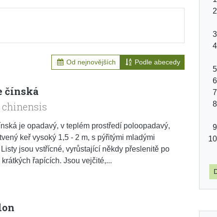
Od nejnovějších
Podle abecedy
e čínská
 chinensis
ínská je opadavý, v teplém prostředí poloopadavý,
tvený keř vysoký 1,5 - 2 m, s pýřitými mladými
Listy jsou vstřícné, vyrůstající někdy přeslenitě po
 krátkých řapících. Jsou vejčité,...
D
lon