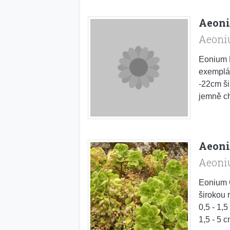
Aeon
Aeoni
Eonium B
exemplář
-22cm ši
jemně ch
Aeon
Aeoni
Eonium G
širokou 
0,5 - 1,
1,5 - 5 