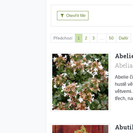
Otevřít filtr
Předchozí
1
2
3
…
50
Další
Abeli
Abelia
Abelie č
hustě vě
větvemi. 
třech, na
Abuti