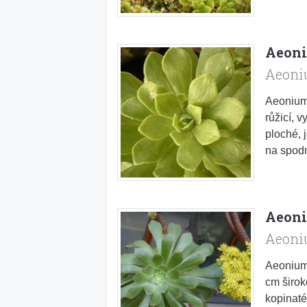
Aeoni
Aeoni
Aeonium 
růžicí, v
ploché, 
na spodn
Aeoni
Aeoni
Aeonium 
cm širok
kopinaté