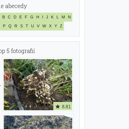
le abecedy
B
C
D
E
F
G
H
I
J
K
L
M
N
P
Q
R
S
T
U
V
W
X
Y
Z
op 5 fotografií
8.81