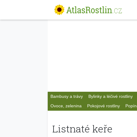
Bambusy a trávy
Bylinky a léčivé rostliny
Ovoce, zelenina
Pokojové rostliny
Popín
Listnaté keře