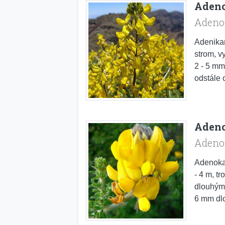
Adeno
Adeno
Adenikar
strom, v
2 - 5 mm
odstále c
Adeno
Adenoc
Adenokar
- 4 m, tr
dlouhými
6 mm dlo