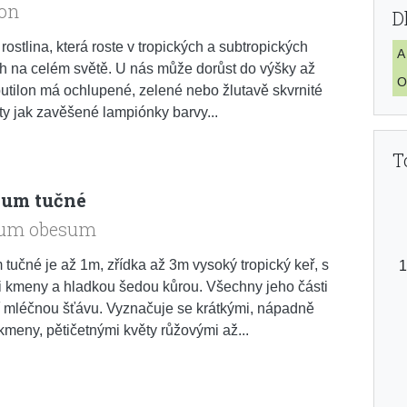
lon
D
 rostlina, která roste v tropických a subtropických
A
h na celém světě. U nás může dorůst do výšky až
O
utilon má ochlupené, zelené nebo žlutavě skvrnité
věty jak zavěšené lampiónky barvy...
T
um tučné
um obesum
tučné je až 1m, zřídka až 3m vysoký tropický keř, s
 kmeny a hladkou šedou kůrou. Všechny jeho části
 mléčnou šťávu. Vyznačuje se krátkými, nápadně
 kmeny, pětičetnými květy růžovými až...