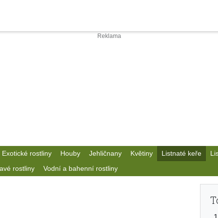
Exotické rostliny
Houby
Jehličnany
Květiny
Listnaté keře
Li
avé rostliny
Vodní a bahenní rostliny
T