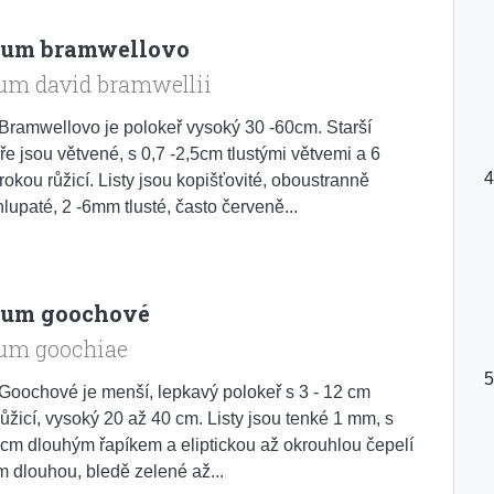
ium bramwellovo
um david bramwellii
ramwellovo je polokeř vysoký 30 -60cm. Starší
e jsou větvené, s 0,7 -2,5cm tlustými větvemi a 6
rokou růžicí. Listy jsou kopišťovité, oboustranně
lupaté, 2 -6mm tlusté, často červeně...
ium goochové
um goochiae
oochové je menší, lepkavý polokeř s 3 - 12 cm
růžicí, vysoký 20 až 40 cm. Listy jsou tenké 1 mm, s
5 cm dlouhým řapíkem a eliptickou až okrouhlou čepelí
cm dlouhou, bledě zelené až...