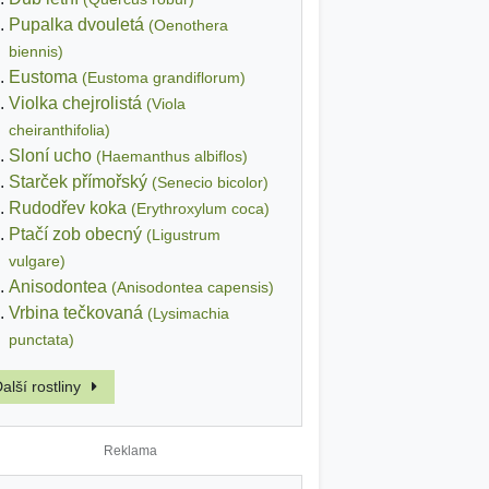
Pupalka dvouletá
(Oenothera
biennis)
Eustoma
(Eustoma grandiflorum)
Violka chejrolistá
(Viola
cheiranthifolia)
Sloní ucho
(Haemanthus albiflos)
Starček přímořský
(Senecio bicolor)
Rudodřev koka
(Erythroxylum coca)
Ptačí zob obecný
(Ligustrum
vulgare)
Anisodontea
(Anisodontea capensis)
Vrbina tečkovaná
(Lysimachia
punctata)
alší rostliny