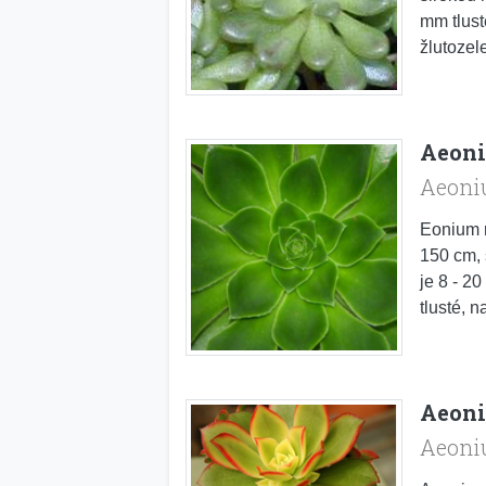
mm tlust
žlutozel
Aeoni
Aeoni
Eonium r
150 cm, 
je 8 - 20
tlusté, n
Aeon
Aeoni