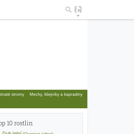
stnaté stromy
Mechy, lišejníky a kapradiny
op 10 rostlin
Dub letní
(Quercus robur)