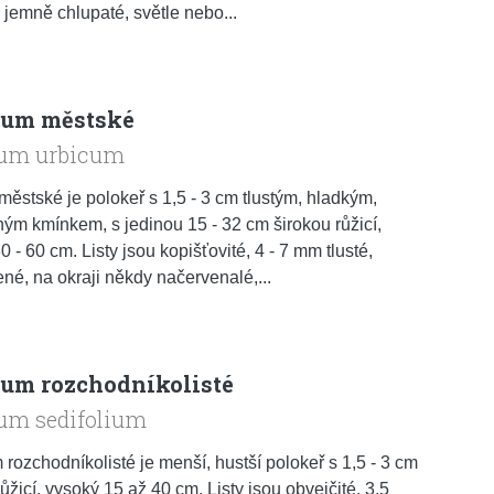
, jemně chlupaté, světle nebo...
um městské
um urbicum
ěstské je polokeř s 1,5 - 3 cm tlustým, hladkým,
ým kmínkem, s jedinou 15 - 32 cm širokou růžicí,
 - 60 cm. Listy jsou kopišťovité, 4 - 7 mm tlusté,
né, na okraji někdy načervenalé,...
um rozchodníkolisté
um sedifolium
rozchodníkolisté je menší, hustší polokeř s 1,5 - 3 cm
růžicí, vysoký 15 až 40 cm. Listy jsou obvejčité, 3,5