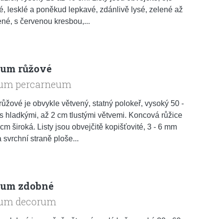
é, lesklé a poněkud lepkavé, zdánlivě lysé, zelené až
ené, s červenou kresbou,...
um růžové
um percarneum
ůžové je obvykle větvený, statný polokeř, vysoký 50 -
s hladkými, až 2 cm tlustými větvemi. Koncová růžice
 cm široká. Listy jsou obvejčitě kopišťovité, 3 - 6 mm
a svrchní straně ploše...
ium zdobné
um decorum