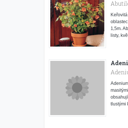
Abuti
Keřovitá
oblastec
1,5m. Ab
listy, k
Adeni
Adeni
Adenium 
masitými
obsahují
tlustými