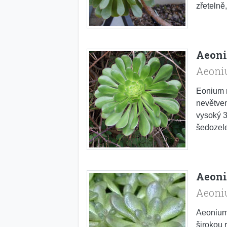
zřetelně
Aeoni
Aeoni
Eonium m
nevětven
vysoký 30
šedozele
Aeoni
Aeoni
Aeonium 
širokou 