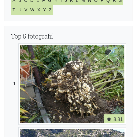
A
B
C
D
E
F
G
H
I
J
K
L
M
N
O
P
Q
R
S
T
U
V
W
X
Y
Z
Top 5 fotografií
8.81