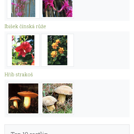
Ibišek čínská růže
Hřib strakoš