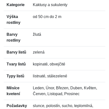
Kategorie
Kaktusy a sukulenty
Výška
od 50 cm do 2 m
rostliny
Barvy
žlutá
rostliny
Barvy listů
zelená
Tvary listů
kopinaté, obvejčité
Typy listů
listnaté, stálezelené
Měsíce
Leden, Únor, Březen, Duben, Květen,
kvetení
Červen, Listopad, Prosinec
Požadavky
slunce, polostín, sucho, teplomilná,