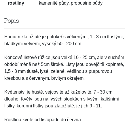
rostliny
kamenité půdy, propustné půdy
Popis
Eonium zlatožluté je polokeř s větvenými, 1 - 3 cm tlustými,
hladkými větvemi, vysoký 50 - 200 cm.
Koncové listové růžice jsou velké 10 - 25 cm, ale v suchém
období méně než 5cm široké. Listy jsou obvejčitě kopinaté,
1,5 - 3 mm tlusté, lysé, zelené, většinou s purpurovou
kresbou a s červeným, brvitým okrajem.
Květenství je husté, vejcovité až kuželovité, 7 - 30 cm
dlouhé. Květy jsou na lysých stopkách s lysými kališními
lístky, korunní lístky jsou zlatožluté, je jich 9 - 11.
Rostlina kvete od listopadu do června.