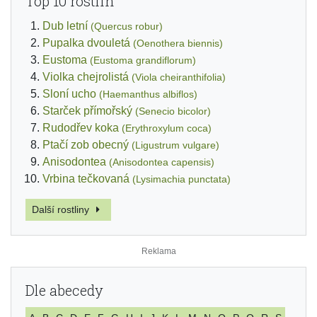
Top 10 rostlin
Dub letní
(Quercus robur)
Pupalka dvouletá
(Oenothera biennis)
Eustoma
(Eustoma grandiflorum)
Violka chejrolistá
(Viola cheiranthifolia)
Sloní ucho
(Haemanthus albiflos)
Starček přímořský
(Senecio bicolor)
Rudodřev koka
(Erythroxylum coca)
Ptačí zob obecný
(Ligustrum vulgare)
Anisodontea
(Anisodontea capensis)
Vrbina tečkovaná
(Lysimachia punctata)
Další rostliny
Dle abecedy