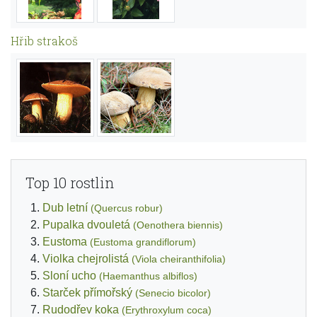
Hřib strakoš
Top 10 rostlin
Dub letní
(Quercus robur)
Pupalka dvouletá
(Oenothera biennis)
Eustoma
(Eustoma grandiflorum)
Violka chejrolistá
(Viola cheiranthifolia)
Sloní ucho
(Haemanthus albiflos)
Starček přímořský
(Senecio bicolor)
Rudodřev koka
(Erythroxylum coca)