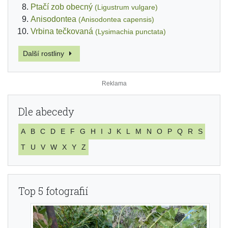
Ptačí zob obecný
(Ligustrum vulgare)
Anisodontea
(Anisodontea capensis)
Vrbina tečkovaná
(Lysimachia punctata)
Další rostliny
Dle abecedy
A
B
C
D
E
F
G
H
I
J
K
L
M
N
O
P
Q
R
S
T
U
V
W
X
Y
Z
Top 5 fotografií