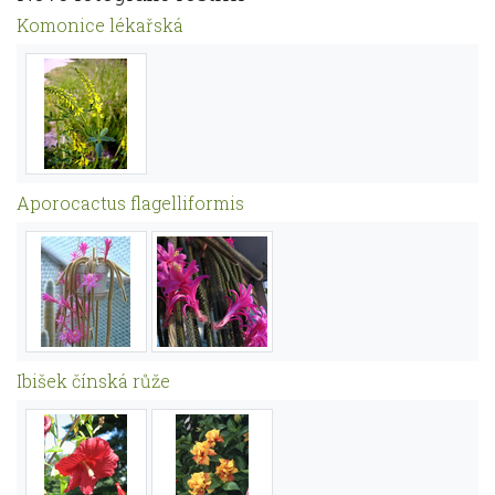
Komonice lékařská
Aporocactus flagelliformis
Ibišek čínská růže