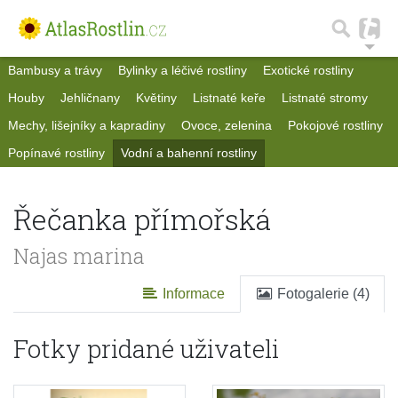
Bambusy a trávy
Bylinky a léčivé rostliny
Exotické rostliny
Houby
Jehličnany
Květiny
Listnaté keře
Listnaté stromy
Mechy, lišejníky a kapradiny
Ovoce, zelenina
Pokojové rostliny
Popínavé rostliny
Vodní a bahenní rostliny
Řečanka přímořská
Najas marina
Informace
Fotogalerie (4)
Fotky pridané uživateli