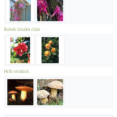
Ibišek čínská růže
Hřib strakoš