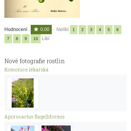
Hodnocení
0.00
Nelíbí
1
2
3
4
5
6
Líbí
7
8
9
10
Nové fotografie rostlin
Komonice lékařská
Aporocactus flagelliformis