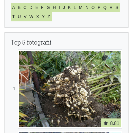
A
B
C
D
E
F
G
H
I
J
K
L
M
N
O
P
Q
R
S
T
U
V
W
X
Y
Z
Top 5 fotografií
8.81