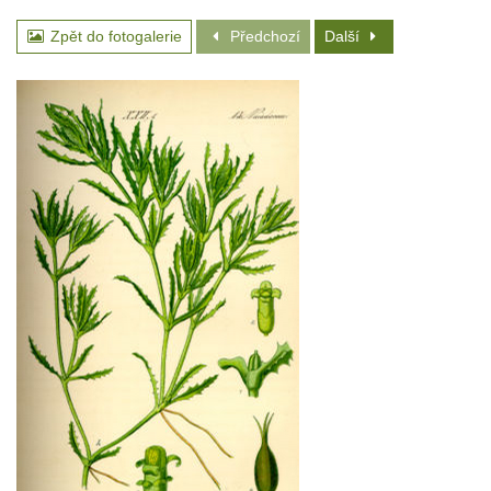
Zpět do fotogalerie
Předchozí
Další