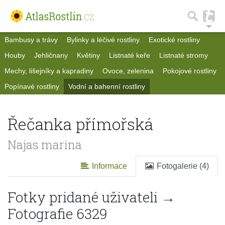
Bambusy a trávy
Bylinky a léčivé rostliny
Exotické rostliny
Houby
Jehličnany
Květiny
Listnaté keře
Listnaté stromy
Mechy, lišejníky a kapradiny
Ovoce, zelenina
Pokojové rostliny
Popínavé rostliny
Vodní a bahenní rostliny
Řečanka přímořská
Najas marina
Informace
Fotogalerie (4)
Fotky pridané uživateli →
Fotografie 6329