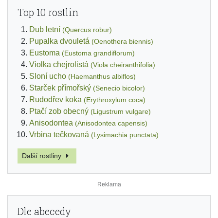
Top 10 rostlin
Dub letní
(Quercus robur)
Pupalka dvouletá
(Oenothera biennis)
Eustoma
(Eustoma grandiflorum)
Violka chejrolistá
(Viola cheiranthifolia)
Sloní ucho
(Haemanthus albiflos)
Starček přímořský
(Senecio bicolor)
Rudodřev koka
(Erythroxylum coca)
Ptačí zob obecný
(Ligustrum vulgare)
Anisodontea
(Anisodontea capensis)
Vrbina tečkovaná
(Lysimachia punctata)
Další rostliny
Dle abecedy