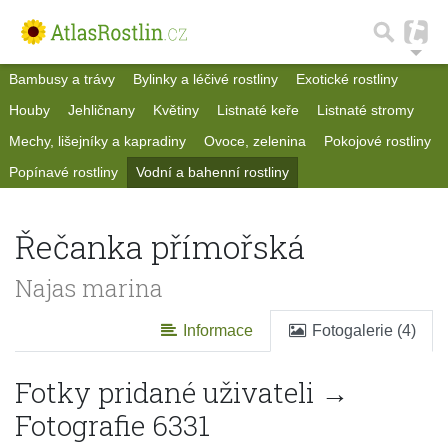
Bambusy a trávy
Bylinky a léčivé rostliny
Exotické rostliny
Houby
Jehličnany
Květiny
Listnaté keře
Listnaté stromy
Mechy, lišejníky a kapradiny
Ovoce, zelenina
Pokojové rostliny
Popínavé rostliny
Vodní a bahenní rostliny
Řečanka přímořská
Najas marina
Informace
Fotogalerie (4)
Fotky pridané uživateli →
Fotografie 6331