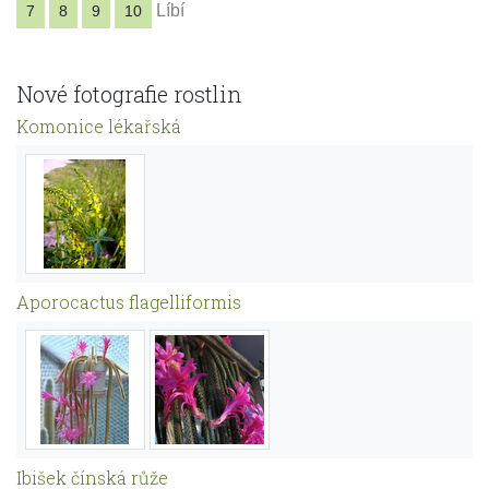
Líbí
7
8
9
10
Nové fotografie rostlin
Komonice lékařská
Aporocactus flagelliformis
Ibišek čínská růže