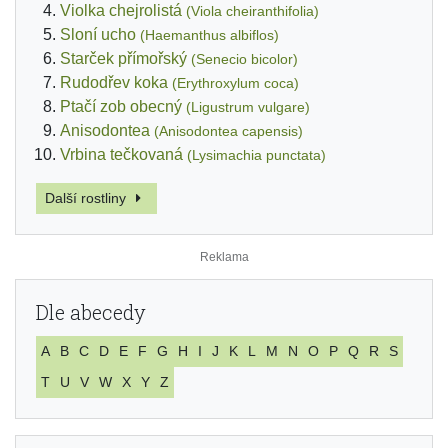
Violka chejrolistá
(Viola cheiranthifolia)
Sloní ucho
(Haemanthus albiflos)
Starček přímořský
(Senecio bicolor)
Rudodřev koka
(Erythroxylum coca)
Ptačí zob obecný
(Ligustrum vulgare)
Anisodontea
(Anisodontea capensis)
Vrbina tečkovaná
(Lysimachia punctata)
Další rostliny
Dle abecedy
A
B
C
D
E
F
G
H
I
J
K
L
M
N
O
P
Q
R
S
T
U
V
W
X
Y
Z