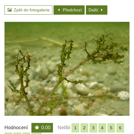
Zpět do fotogalerie
Předchozí
Další
Hodnocení
0.00
Nelíbí
1
2
3
4
5
6