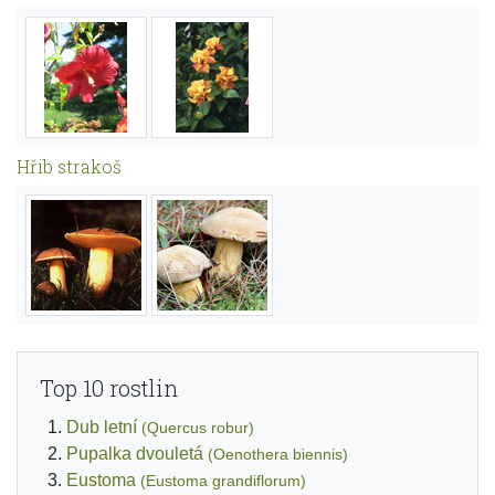
Hřib strakoš
Top 10 rostlin
Dub letní
(Quercus robur)
Pupalka dvouletá
(Oenothera biennis)
Eustoma
(Eustoma grandiflorum)