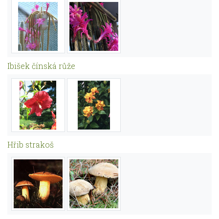
Ibišek čínská růže
Hřib strakoš