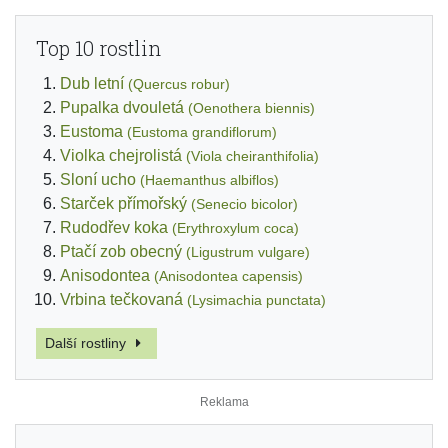
Top 10 rostlin
Dub letní
(Quercus robur)
Pupalka dvouletá
(Oenothera biennis)
Eustoma
(Eustoma grandiflorum)
Violka chejrolistá
(Viola cheiranthifolia)
Sloní ucho
(Haemanthus albiflos)
Starček přímořský
(Senecio bicolor)
Rudodřev koka
(Erythroxylum coca)
Ptačí zob obecný
(Ligustrum vulgare)
Anisodontea
(Anisodontea capensis)
Vrbina tečkovaná
(Lysimachia punctata)
Další rostliny