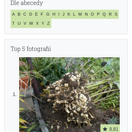
Dle abecedy
A
B
C
D
E
F
G
H
I
J
K
L
M
N
O
P
Q
R
S
T
U
V
W
X
Y
Z
Top 5 fotografií
8.81