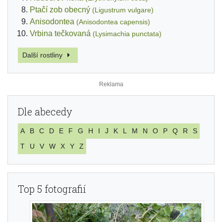
Ptačí zob obecný
(Ligustrum vulgare)
Anisodontea
(Anisodontea capensis)
Vrbina tečkovaná
(Lysimachia punctata)
Další rostliny
Dle abecedy
A
B
C
D
E
F
G
H
I
J
K
L
M
N
O
P
Q
R
S
T
U
V
W
X
Y
Z
Top 5 fotografií