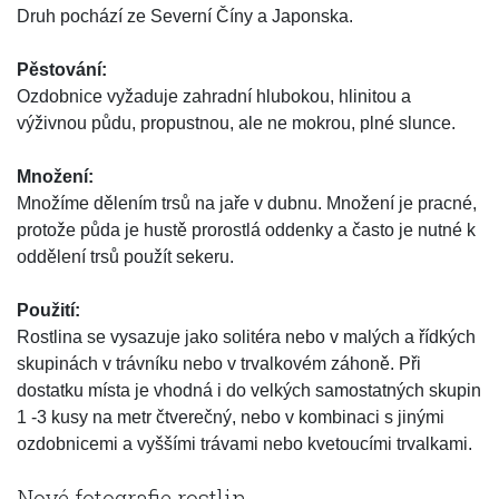
Druh pochází ze Severní Číny a Japonska.
Pěstování:
Ozdobnice vyžaduje zahradní hlubokou, hlinitou a
výživnou půdu, propustnou, ale ne mokrou, plné slunce.
Množení:
Množíme dělením trsů na jaře v dubnu. Množení je pracné,
protože půda je hustě prorostlá oddenky a často je nutné k
oddělení trsů použít sekeru.
Použití:
Rostlina se vysazuje jako solitéra nebo v malých a řídkých
skupinách v trávníku nebo v trvalkovém záhoně. Při
dostatku místa je vhodná i do velkých samostatných skupin
1 -3 kusy na metr čtverečný, nebo v kombinaci s jinými
ozdobnicemi a vyššími trávami nebo kvetoucími trvalkami.
Nové fotografie rostlin