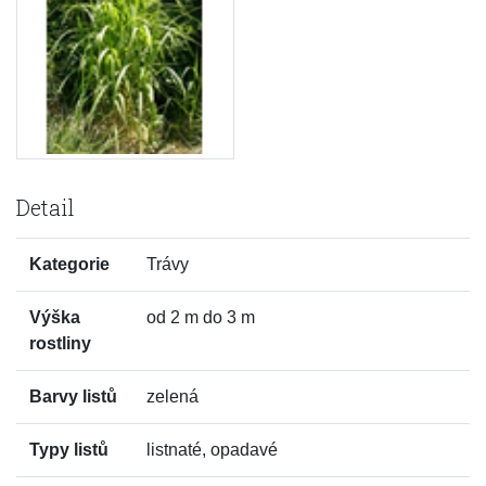
Detail
Kategorie
Trávy
Výška
od 2 m do 3 m
rostliny
Barvy listů
zelená
Typy listů
listnaté, opadavé