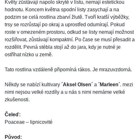
Květy zůstávají napolo skryté v listu, nemají estetickou
hodnotu. Koncem května spodní listy zasychají a na
podzim se celá rostlina zbarví žlutě. Tvoří kratší výběžky,
trsy se rozrůstají po okraj a uprostřed odumírají. Pokud
roste v omezeném prostoru, odkud se listy nemají možnost
rozšiřovat, zůstávají kompaktní. Po čase se musí přesadit a
rozdělit. Pevná stébla stojí až do jara, kdy je nutné je
ostříhat nízko u země.
Tato rostlina vzdáleně připomíná rákos. Je mrazuvzdorná.
Někdy se nabízí kultivary
´Aksel Olsen´
a
´Marleen´
. mezi
nimi nejsou velké rozdíly a u nás s nimi nemáme velké
zkušenosti.
Čeleď:
Poaceae – lipnicovité
Původ: