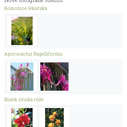
Komonice lékařská
Aporocactus flagelliformis
Ibišek čínská růže