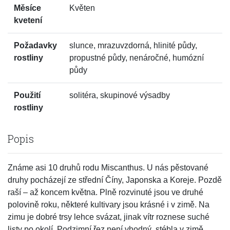
Měsíce
Květen
kvetení
Požadavky
slunce, mrazuvzdorná, hlinité půdy,
rostliny
propustné půdy, nenáročné, humózní
půdy
Použití
solitéra, skupinové výsadby
rostliny
Popis
Známe asi 10 druhů rodu Miscanthus. U nás pěstované
druhy pocházejí ze střední Číny, Japonska a Koreje. Pozdě
raší – až koncem května. Plně rozvinuté jsou ve druhé
polovině roku, některé kultivary jsou krásné i v zimě. Na
zimu je dobré trsy lehce svázat, jinak vítr roznese suché
listy po okolí. Podzimní řez není vhodný, stébla v zimě