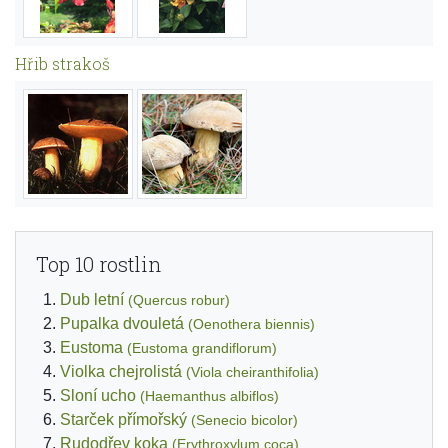
Hřib strakoš
Top 10 rostlin
Dub letní
(Quercus robur)
Pupalka dvouletá
(Oenothera biennis)
Eustoma
(Eustoma grandiflorum)
Violka chejrolistá
(Viola cheiranthifolia)
Sloní ucho
(Haemanthus albiflos)
Starček přímořský
(Senecio bicolor)
Rudodřev koka
(Erythroxylum coca)