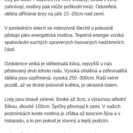
zahnívají, rostliny pak může poškodit mráz. Odumřelá
stébla stříháme brzy na jaře 15 -20cm nad zemí.
V posledních letech se intenzivně šlechtí a pokusně
pěstuje jako energetická rostlina. Tepelná energie vzniká
spalováním suchých upravených lisovaných nadzemních
částí.
Ozdobnice velká je stébelnatá tráva, nejvyšší u nás
pěstovaný druh tohoto rodu. Vysoká olistěná a zdřevnatělá
stébla jsou vzpřímená, vysoká 250 -300cm. Raší velmi
pozdě, až ve druhé polovině května, je okrasná listem.
Listy jsou tmavě zelené, široké až 3cm, s výraznou střední
žilkou, dlouhé 100cm. Špičky převisají k zemi. V našich
podmínkách kvete rostlina je zřídka až koncem října a v
listopadu, a to jen pokud je slunný a teplý podzim.