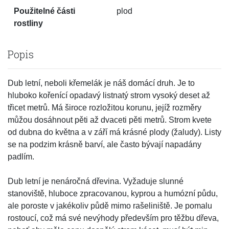
Použitelné části
plod
rostliny
Popis
Dub letní, neboli křemelák je náš domácí druh. Je to
hluboko kořenící opadavý listnatý strom vysoký deset až
třicet metrů. Má široce rozložitou korunu, jejíž rozměry
můžou dosáhnout pěti až dvaceti pěti metrů. Strom kvete
od dubna do května a v září má krásné plody (žaludy). Listy
se na podzim krásně barví, ale často bývají napadány
padlím.
Dub letní je nenáročná dřevina. Vyžaduje slunné
stanoviště, hluboce zpracovanou, kyprou a humózní půdu,
ale poroste v jakékoliv půdě mimo rašeliniště. Je pomalu
rostoucí, což má své nevýhody především pro těžbu dřeva,