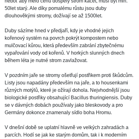
neboť aby mělo cenu dospělý strom kácet, musí být min.
50let starý. Ale díky pomalému růstu jsou duby
dlouhověkými stromy, dožívají se až 1500let.
Duby sázíme hned v předjaří, kdy je vhodné jejich
kořenový systém na povrch pokrýt kompostem nebo
mulčovací kůrou, která především zabrání zbytečnému
vypařování vody od kořenů. V horkých slunných dnech
během léta je nutné strom zavlažovat.
V pozdním jaře se stromy ošetřují postřikem proti škůdcům.
Listy jsou napadány především na jaře, a to housenkami
různých motýlů, které je ožírají dohola. Nejvhodnější jsou
biologické postřiky obsahující Bacillus thuringiensis. Duby
se v dávných dobách používaly jako bleskovody a pro
Germány dokonce znamenaly sídlo boha Hromu.
V dnešní době se uplatní hlavně ve velkých zahradách a
parcích. Hodí se jak ke starým domům, tak i k moderním