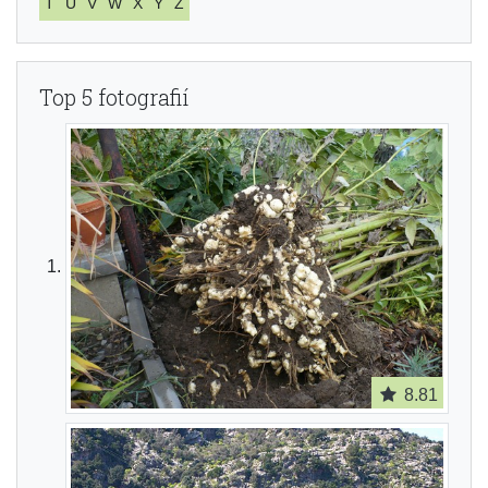
T
U
V
W
X
Y
Z
Top 5 fotografií
8.81