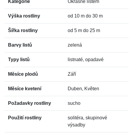
Kategorie
Okrasné listem
Výška rostliny
od 10 m do 30 m
Šířka rostliny
od 5 m do 25 m
Barvy listů
zelená
Typy listů
listnaté, opadavé
Měsíce plodů
Září
Měsíce kvetení
Duben, Květen
Požadavky rostliny
sucho
Použití rostliny
solitéra, skupinové
výsadby