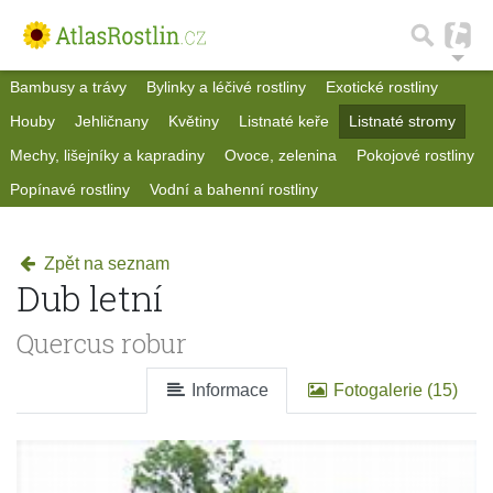
Bambusy a trávy
Bylinky a léčivé rostliny
Exotické rostliny
Houby
Jehličnany
Květiny
Listnaté keře
Listnaté stromy
Mechy, lišejníky a kapradiny
Ovoce, zelenina
Pokojové rostliny
Popínavé rostliny
Vodní a bahenní rostliny
Zpět na seznam
Dub letní
Quercus robur
Informace
Fotogalerie (15)