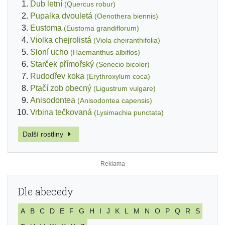
Dub letní
(Quercus robur)
Pupalka dvouletá
(Oenothera biennis)
Eustoma
(Eustoma grandiflorum)
Violka chejrolistá
(Viola cheiranthifolia)
Sloní ucho
(Haemanthus albiflos)
Starček přímořský
(Senecio bicolor)
Rudodřev koka
(Erythroxylum coca)
Ptačí zob obecný
(Ligustrum vulgare)
Anisodontea
(Anisodontea capensis)
Vrbina tečkovaná
(Lysimachia punctata)
Další rostliny
Dle abecedy
A
B
C
D
E
F
G
H
I
J
K
L
M
N
O
P
Q
R
S