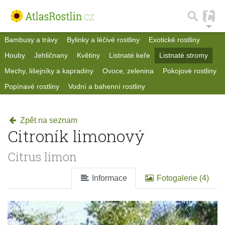
Bambusy a trávy
Bylinky a léčivé rostliny
Exotické rostliny
Houby
Jehličnany
Květiny
Listnaté keře
Listnaté stromy
Mechy, lišejníky a kapradiny
Ovoce, zelenina
Pokojové rostliny
Popínavé rostliny
Vodní a bahenní rostliny
Zpět na seznam
Citroník limonový
Citrus limon
Informace
Fotogalerie (4)