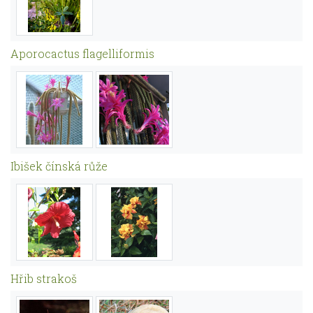
Aporocactus flagelliformis
Ibišek čínská růže
Hřib strakoš