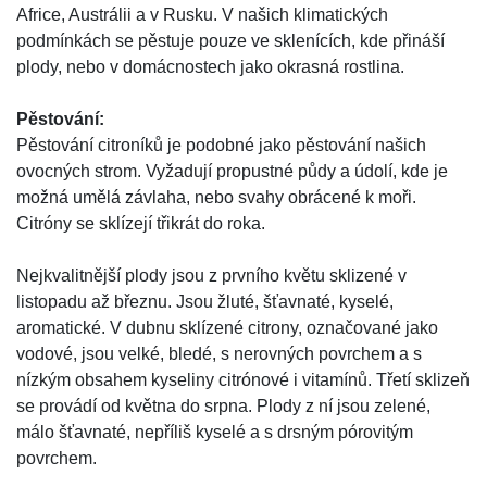
Africe, Austrálii a v Rusku. V našich klimatických
podmínkách se pěstuje pouze ve sklenících, kde přináší
plody, nebo v domácnostech jako okrasná rostlina.
Pěstování:
Pěstování citroníků je podobné jako pěstování našich
ovocných strom. Vyžadují propustné půdy a údolí, kde je
možná umělá závlaha, nebo svahy obrácené k moři.
Citróny se sklízejí třikrát do roka.
Nejkvalitnější plody jsou z prvního květu sklizené v
listopadu až březnu. Jsou žluté, šťavnaté, kyselé,
aromatické. V dubnu sklízené citrony, označované jako
vodové, jsou velké, bledé, s nerovných povrchem a s
nízkým obsahem kyseliny citrónové i vitamínů. Třetí sklizeň
se provádí od května do srpna. Plody z ní jsou zelené,
málo šťavnaté, nepříliš kyselé a s drsným pórovitým
povrchem.