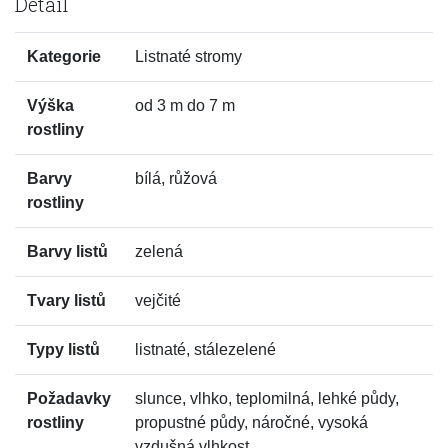
Detail
Kategorie
Listnaté stromy
Výška
od 3 m do 7 m
rostliny
Barvy
bílá, růžová
rostliny
Barvy listů
zelená
Tvary listů
vejčité
Typy listů
listnaté, stálezelené
Požadavky
slunce, vlhko, teplomilná, lehké půdy,
rostliny
propustné půdy, náročné, vysoká
vzdušná vlhkost