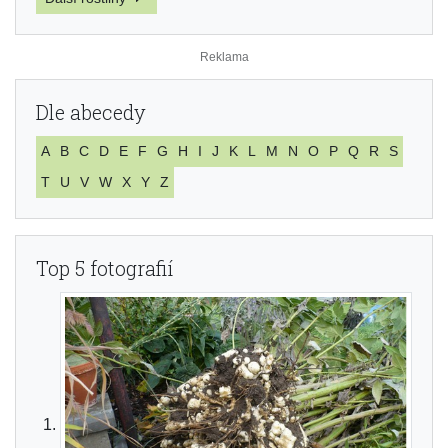
Dle abecedy
A
B
C
D
E
F
G
H
I
J
K
L
M
N
O
P
Q
R
S
T
U
V
W
X
Y
Z
Top 5 fotografií