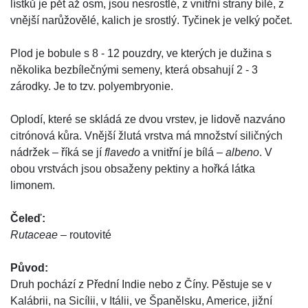
lístků je pět až osm, jsou nesrostlé, z vnitřní strany bílé, z
vnější narůžovělé, kalich je srostlý. Tyčinek je velký počet.
Plod je bobule s 8 - 12 pouzdry, ve kterých je dužina s
několika bezbílečnými semeny, která obsahují 2 - 3
zárodky. Je to tzv. polyembryonie.
Oplodí, které se skládá ze dvou vrstev, je lidově nazváno
citrónová kůra. Vnější žlutá vrstva má množství siličných
nádržek – říká se jí
flavedo
a vnitřní je bílá –
albeno
. V
obou vrstvách jsou obsaženy pektiny a hořká látka
limonem.
Čeleď:
Rutaceae
– routovité
Původ:
Druh pochází z Přední Indie nebo z Číny. Pěstuje se v
Kalábrii, na Sicílii, v Itálii, ve Španělsku, Americe, jižní