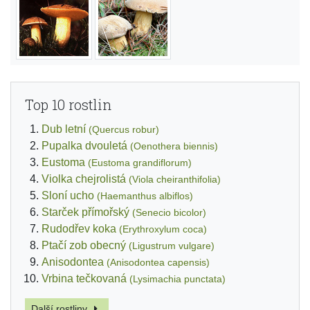
Top 10 rostlin
Dub letní
(Quercus robur)
Pupalka dvouletá
(Oenothera biennis)
Eustoma
(Eustoma grandiflorum)
Violka chejrolistá
(Viola cheiranthifolia)
Sloní ucho
(Haemanthus albiflos)
Starček přímořský
(Senecio bicolor)
Rudodřev koka
(Erythroxylum coca)
Ptačí zob obecný
(Ligustrum vulgare)
Anisodontea
(Anisodontea capensis)
Vrbina tečkovaná
(Lysimachia punctata)
Další rostliny