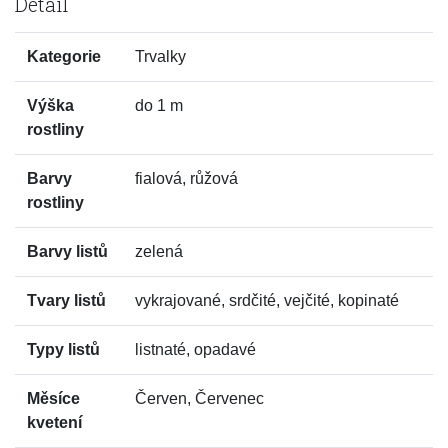
Detail
Kategorie
Trvalky
Výška
do 1 m
rostliny
Barvy
fialová, růžová
rostliny
Barvy listů
zelená
Tvary listů
vykrajované, srdčité, vejčité, kopinaté
Typy listů
listnaté, opadavé
Měsíce
Červen, Červenec
kvetení