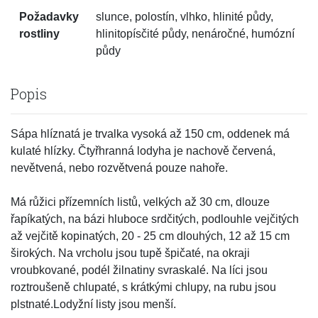
Požadavky
slunce, polostín, vlhko, hlinité půdy,
rostliny
hlinitopísčité půdy, nenáročné, humózní
půdy
Popis
Sápa hlíznatá je trvalka vysoká až 150 cm, oddenek má
kulaté hlízky. Čtyřhranná lodyha je nachově červená,
nevětvená, nebo rozvětvená pouze nahoře.
Má růžici přízemních listů, velkých až 30 cm, dlouze
řapíkatých, na bázi hluboce srdčitých, podlouhle vejčitých
až vejčitě kopinatých, 20 - 25 cm dlouhých, 12 až 15 cm
širokých. Na vrcholu jsou tupě špičaté, na okraji
vroubkované, podél žilnatiny svraskalé. Na líci jsou
roztroušeně chlupaté, s krátkými chlupy, na rubu jsou
plstnaté.Lodyžní listy jsou menší.