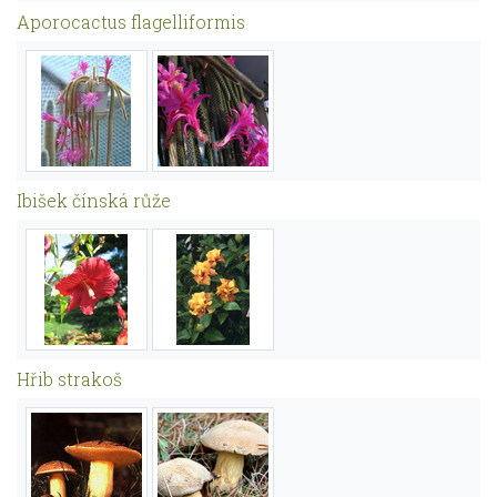
Aporocactus flagelliformis
Ibišek čínská růže
Hřib strakoš