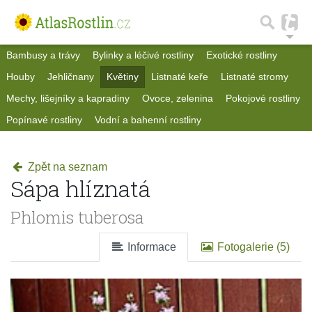
Bambusy a trávy
Bylinky a léčivé rostliny
Exotické rostliny
Houby
Jehličnany
Květiny
Listnaté keře
Listnaté stromy
Mechy, lišejníky a kapradiny
Ovoce, zelenina
Pokojové rostliny
Popínavé rostliny
Vodní a bahenní rostliny
Zpět na seznam
Sápa hlíznatá
Phlomis tuberosa
Informace
Fotogalerie (5)