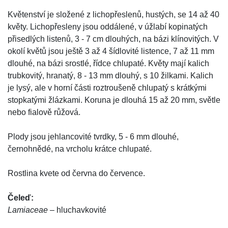
Květenství je složené z lichopřeslenů, hustých, se 14 až 40
květy. Lichopřesleny jsou oddálené, v úžlabí kopinatých
přisedlých listenů, 3 - 7 cm dlouhých, na bázi klínovitých. V
okolí květů jsou ještě 3 až 4 šídlovité listence, 7 až 11 mm
dlouhé, na bázi srostlé, řídce chlupaté. Květy mají kalich
trubkovitý, hranatý, 8 - 13 mm dlouhý, s 10 žilkami. Kalich
je lysý, ale v horní části roztroušeně chlupatý s krátkými
stopkatými žlázkami. Koruna je dlouhá 15 až 20 mm, světle
nebo fialově růžová.
Plody jsou jehlancovité tvrdky, 5 - 6 mm dlouhé,
černohnědé, na vrcholu krátce chlupaté.
Rostlina kvete od června do července.
Čeleď:
Lamiaceae
– hluchavkovité