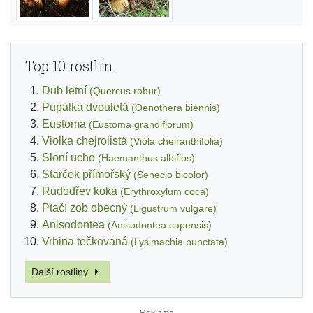
Top 10 rostlin
Dub letní
(Quercus robur)
Pupalka dvouletá
(Oenothera biennis)
Eustoma
(Eustoma grandiflorum)
Violka chejrolistá
(Viola cheiranthifolia)
Sloní ucho
(Haemanthus albiflos)
Starček přímořský
(Senecio bicolor)
Rudodřev koka
(Erythroxylum coca)
Ptačí zob obecný
(Ligustrum vulgare)
Anisodontea
(Anisodontea capensis)
Vrbina tečkovaná
(Lysimachia punctata)
Další rostliny