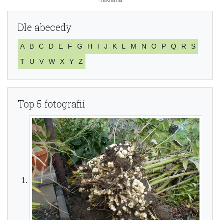
Dle abecedy
A
B
C
D
E
F
G
H
I
J
K
L
M
N
O
P
Q
R
S
T
U
V
W
X
Y
Z
Top 5 fotografií