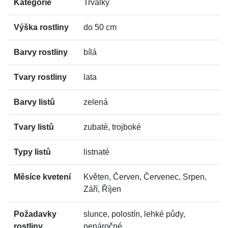
Kategorie
Trvalky
Výška rostliny
do 50 cm
Barvy rostliny
bílá
Tvary rostliny
lata
Barvy listů
zelená
Tvary listů
zubaté, trojboké
Typy listů
listnaté
Měsíce kvetení
Květen, Červen, Červenec, Srpen,
Září, Říjen
Požadavky
slunce, polostín, lehké půdy,
rostliny
nenáročné