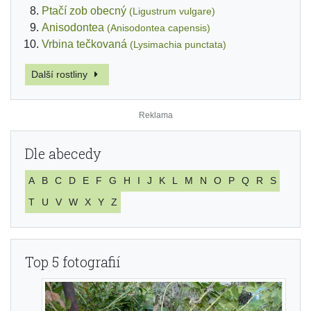
Ptačí zob obecný
(Ligustrum vulgare)
Anisodontea
(Anisodontea capensis)
Vrbina tečkovaná
(Lysimachia punctata)
Další rostliny
Dle abecedy
A
B
C
D
E
F
G
H
I
J
K
L
M
N
O
P
Q
R
S
T
U
V
W
X
Y
Z
Top 5 fotografií