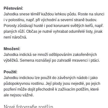
Pěstování:
Jahodka snese téměř každou lehkou půdu. Roste na slunci
i v polostínu, např. při východní a severní straně budov.
Porosty zůstávají husté i pod korunami světlých keřů, např.
planých růží. Občas je nutné vyhrabat odumřelé listy, jinak
není náročná.
Množení:
Jahodka indická se množí odštipováním zakořeněných
výběžků. Semena roznášejí po zahradě mravenci i ptáci.
Použití:
Jahodku indickou lze použít do závěsných nádob i jako
půdopokryvnou rostlinu. Její plody jsou nejedlé, po jejich
pozření může dojít přechodně k zažívacím potížím, které
ale nejsou vážné.
Nové fotografie rostlin