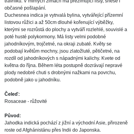
trávníku. V mírných zimách má přezimující listy, snese i
občasné pošlapání.
Duchesnea indica je vytrvalá bylina, vytvářející přízemní
listovou růžici a až 50cm dlouhé kořenující výběžky,
kterými se rozrůstá do plochy a vytváří rozlehlé, souvislé a
poté husté polykormony. Má listy velmi podobné
jahodníkovým, trojčetné, na okraji zubaté. Květy se
podobají květům mochny, jsou zlatožluté, pětičetné, na
rozdíl od jahodníkových s nápadnými kalichy. Kvete od
května do října. Během léta postupně dozrávají nepravé
plody nedobré chuti s drobnými nažkami na povrchu,
podobně jako u jahodníku.
Čeleď:
Rosaceae - růžovité
Původ:
Jahodka indická pochází z jižní a východní Asie, přirozeně
roste od Afghánistánu přes Indii do Japonska.