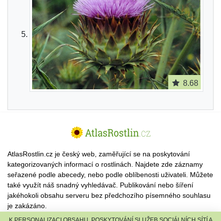
8.68
AtlasRostlin.cz je český web, zaměřující se na poskytování
kategorizovaných informací o rostlinách. Najdete zde záznamy
seřazené podle abecedy, nebo podle oblíbenosti uživateli. Můžete
také využít náš snadný vyhledávač. Publikování nebo šíření
jakéhokoli obsahu serveru bez předchozího písemného souhlasu
je zakázáno.
K PERSONALIZACI OBSAHU, POSKYTOVÁNÍ SLUŽEB SOCIÁLNÍCH SÍTÍ A