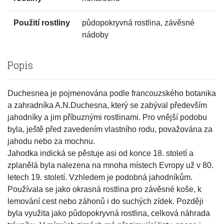
Použití rostliny
půdopokryvná rostlina, závěsné
nádoby
Popis
Duchesnea je pojmenována podle francouzského botanika
a zahradníka A.N.Duchesna, který se zabýval především
jahodníky a jim příbuznými rostlinami. Pro vnější podobu
byla, ještě před zavedením vlastního rodu, považována za
jahodu nebo za mochnu.
Jahodka indická se pěstuje asi od konce 18. století a
zplanělá byla nalezena na mnoha místech Evropy už v 80.
letech 19. století. Vzhledem je podobná jahodníkům.
Používala se jako okrasná rostlina pro závěsné koše, k
lemování cest nebo záhonů i do suchých zídek. Později
byla využita jako půdopokryvná rostlina, celková náhrada