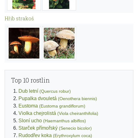
Hřib strakoš
Top 10 rostlin
Dub letní
(Quercus robur)
Pupalka dvouletá
(Oenothera biennis)
Eustoma
(Eustoma grandiflorum)
Violka chejrolistá
(Viola cheiranthifolia)
Sloní ucho
(Haemanthus albiflos)
Starček přímořský
(Senecio bicolor)
Rudodřev koka
(Erythroxylum coca)