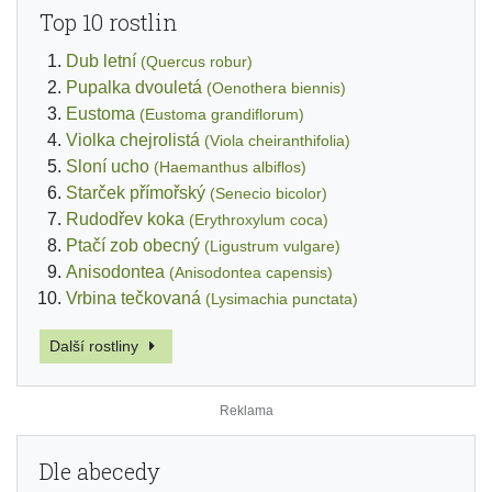
Top 10 rostlin
Dub letní
(Quercus robur)
Pupalka dvouletá
(Oenothera biennis)
Eustoma
(Eustoma grandiflorum)
Violka chejrolistá
(Viola cheiranthifolia)
Sloní ucho
(Haemanthus albiflos)
Starček přímořský
(Senecio bicolor)
Rudodřev koka
(Erythroxylum coca)
Ptačí zob obecný
(Ligustrum vulgare)
Anisodontea
(Anisodontea capensis)
Vrbina tečkovaná
(Lysimachia punctata)
Další rostliny
Dle abecedy