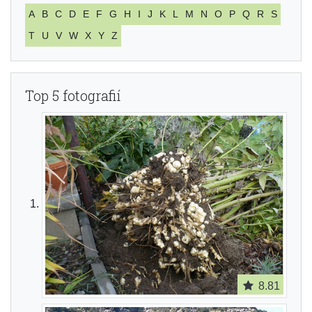
A
B
C
D
E
F
G
H
I
J
K
L
M
N
O
P
Q
R
S
T
U
V
W
X
Y
Z
Top 5 fotografií
8.81