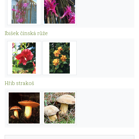
Ibišek čínská růže
Hřib strakoš