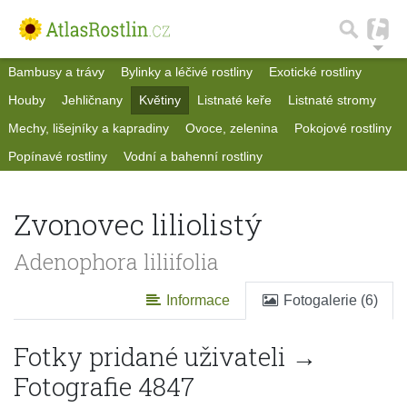
Bambusy a trávy
Bylinky a léčivé rostliny
Exotické rostliny
Houby
Jehličnany
Květiny
Listnaté keře
Listnaté stromy
Mechy, lišejníky a kapradiny
Ovoce, zelenina
Pokojové rostliny
Popínavé rostliny
Vodní a bahenní rostliny
Zvonovec liliolistý
Adenophora liliifolia
Informace
Fotogalerie (6)
Fotky pridané uživateli →
Fotografie 4847