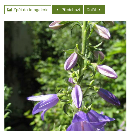
Zpět do fotogalerie
Předchozí
Další