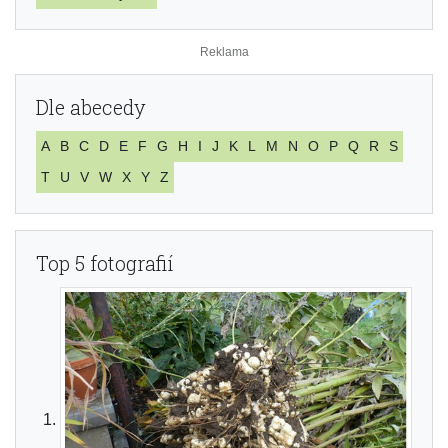
Dle abecedy
A
B
C
D
E
F
G
H
I
J
K
L
M
N
O
P
Q
R
S
T
U
V
W
X
Y
Z
Top 5 fotografií