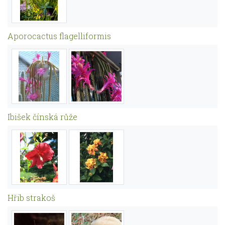
Aporocactus flagelliformis
Ibišek čínská růže
Hřib strakoš