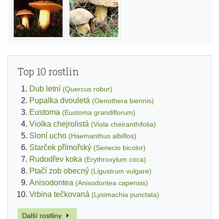
Top 10 rostlin
Dub letní
(Quercus robur)
Pupalka dvouletá
(Oenothera biennis)
Eustoma
(Eustoma grandiflorum)
Violka chejrolistá
(Viola cheiranthifolia)
Sloní ucho
(Haemanthus albiflos)
Starček přímořský
(Senecio bicolor)
Rudodřev koka
(Erythroxylum coca)
Ptačí zob obecný
(Ligustrum vulgare)
Anisodontea
(Anisodontea capensis)
Vrbina tečkovaná
(Lysimachia punctata)
Další rostliny