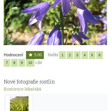
Hodnocení
5.00
Nelíbí
1
2
3
4
5
6
Líbí
7
8
9
10
Nové fotografie rostlin
Komonice lékařská