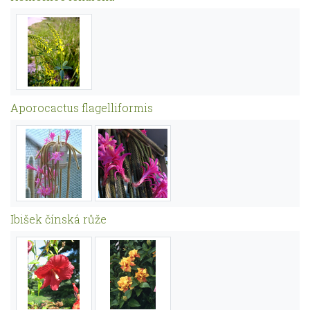
Aporocactus flagelliformis
Ibišek čínská růže