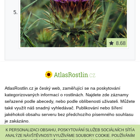
8.68
AtlasRostlin.cz je český web, zaměřující se na poskytování
kategorizovaných informací o rostlinách. Najdete zde záznamy
seřazené podle abecedy, nebo podle oblíbenosti uživateli. Můžete
také využít náš snadný vyhledávač. Publikování nebo šíření
jakéhokoli obsahu serveru bez předchozího písemného souhlasu
je zakázáno.
K PERSONALIZACI OBSAHU, POSKYTOVÁNÍ SLUŽEB SOCIÁLNÍCH SÍTÍ A
© 2026 AtlasRostlin.cz |
TISCALI MEDIA, a.s.
|
Člen skupiny
ANALÝZE NÁVŠTĚVNOSTI VYUŽÍVÁME SOUBORY COOKIE. POUŽÍVÁNÍM
DIGNITY, s.r.o.