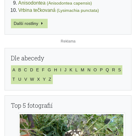
Anisodontea
(Anisodontea capensis)
Vrbina tečkovaná
(Lysimachia punctata)
Další rostliny
Dle abecedy
A
B
C
D
E
F
G
H
I
J
K
L
M
N
O
P
Q
R
S
T
U
V
W
X
Y
Z
Top 5 fotografií