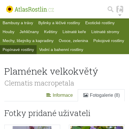
Bambusy a trávy
Bylinky a léčivé rostliny
Exotické rostliny
Houby
Jehličnany
Květiny
Listnaté keře
Listnaté stromy
Mechy, lišejníky a kapradiny
Ovoce, zelenina
Pokojové rostliny
Popínavé rostliny
Vodní a bahenní rostliny
Plamének velkokvětý
Clematis macropetala
Informace
Fotogalerie (8)
Fotky pridané uživateli