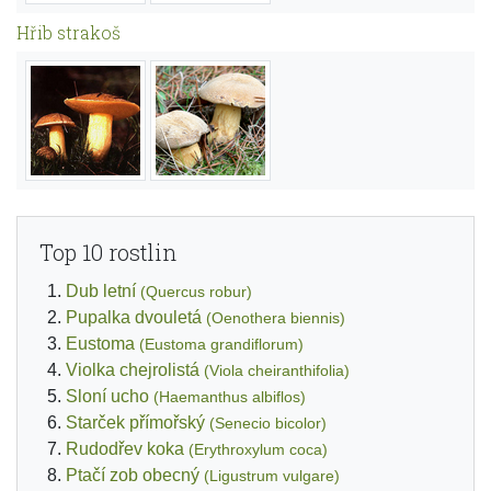
Hřib strakoš
Top 10 rostlin
Dub letní
(Quercus robur)
Pupalka dvouletá
(Oenothera biennis)
Eustoma
(Eustoma grandiflorum)
Violka chejrolistá
(Viola cheiranthifolia)
Sloní ucho
(Haemanthus albiflos)
Starček přímořský
(Senecio bicolor)
Rudodřev koka
(Erythroxylum coca)
Ptačí zob obecný
(Ligustrum vulgare)