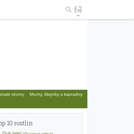
stnaté stromy
Mechy, lišejníky a kapradiny
op 10 rostlin
Dub letní
(Quercus robur)