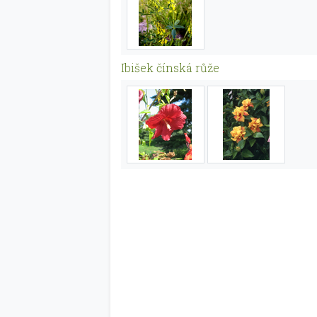
Ibišek čínská růže