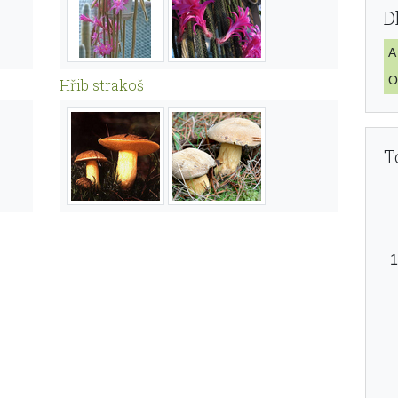
D
A
O
Hřib strakoš
T