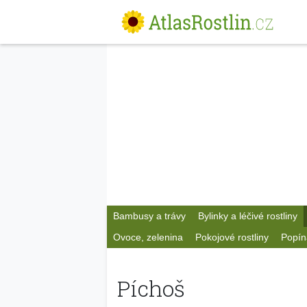
Bambusy a trávy
Bylinky a léčivé rostliny
Ovoce, zelenina
Pokojové rostliny
Popín
Píchoš