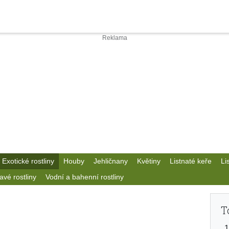
Exotické rostliny
Houby
Jehličnany
Květiny
Listnaté keře
Li
avé rostliny
Vodní a bahenní rostliny
T