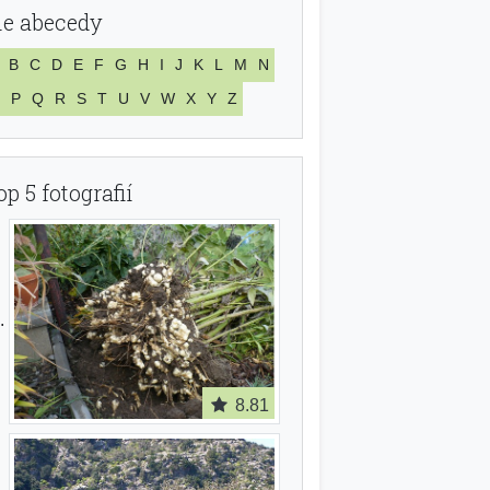
le abecedy
B
C
D
E
F
G
H
I
J
K
L
M
N
P
Q
R
S
T
U
V
W
X
Y
Z
op 5 fotografií
8.81