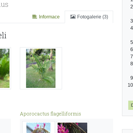
nus
Informace
Fotogalerie (3)
li
D
Aporocactus flagelliformis