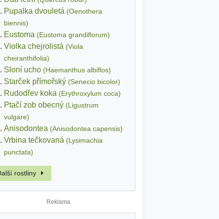
Pupalka dvouletá
(Oenothera
biennis)
Eustoma
(Eustoma grandiflorum)
Violka chejrolistá
(Viola
cheiranthifolia)
Sloní ucho
(Haemanthus albiflos)
Starček přímořský
(Senecio bicolor)
Rudodřev koka
(Erythroxylum coca)
Ptačí zob obecný
(Ligustrum
vulgare)
Anisodontea
(Anisodontea capensis)
Vrbina tečkovaná
(Lysimachia
punctata)
alší rostliny