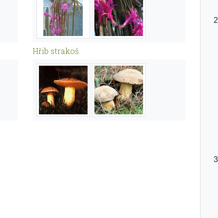
Hřib strakoš