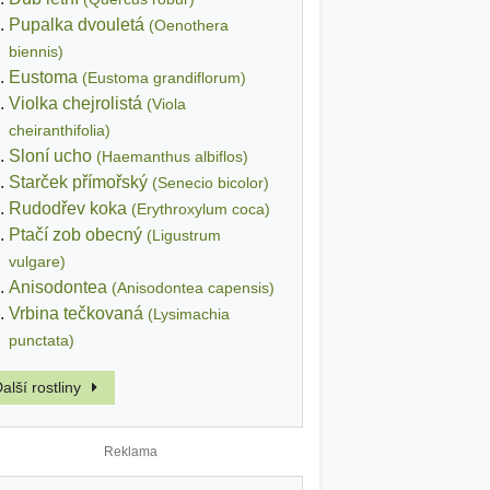
Pupalka dvouletá
(Oenothera
biennis)
Eustoma
(Eustoma grandiflorum)
Violka chejrolistá
(Viola
cheiranthifolia)
Sloní ucho
(Haemanthus albiflos)
Starček přímořský
(Senecio bicolor)
Rudodřev koka
(Erythroxylum coca)
Ptačí zob obecný
(Ligustrum
vulgare)
Anisodontea
(Anisodontea capensis)
Vrbina tečkovaná
(Lysimachia
punctata)
alší rostliny