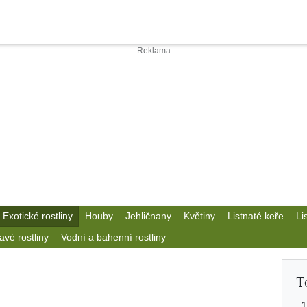
Exotické rostliny
Houby
Jehličnany
Květiny
Listnaté keře
Li
avé rostliny
Vodní a bahenní rostliny
T