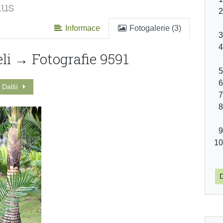
nus
Informace
Fotogalerie (3)
li → Fotografie 9591
Další
D