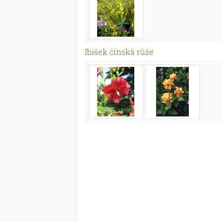
Ibišek čínská růže