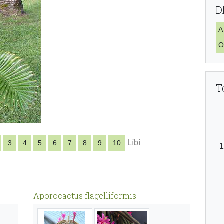
D
A
O
T
Líbí
3
4
5
6
7
8
9
10
Aporocactus flagelliformis