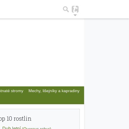
stnaté stromy
Mechy, lišejníky a kapradiny
op 10 rostlin
Dub letní
(Quercus robur)