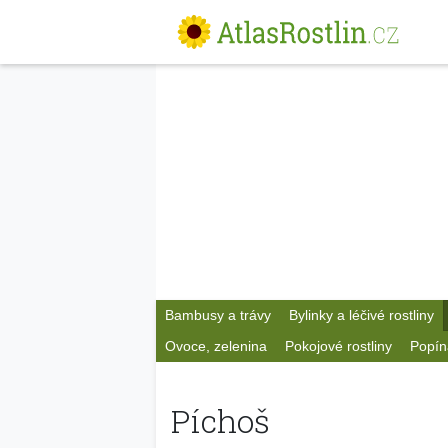
Bambusy a trávy
Bylinky a léčivé rostliny
Ovoce, zelenina
Pokojové rostliny
Popín
Píchoš