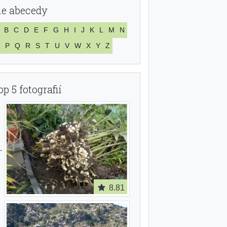
le abecedy
B
C
D
E
F
G
H
I
J
K
L
M
N
P
Q
R
S
T
U
V
W
X
Y
Z
op 5 fotografií
8.81