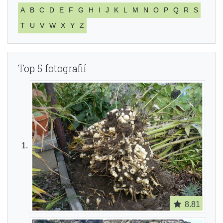
A
B
C
D
E
F
G
H
I
J
K
L
M
N
O
P
Q
R
S
T
U
V
W
X
Y
Z
Top 5 fotografií
8.81