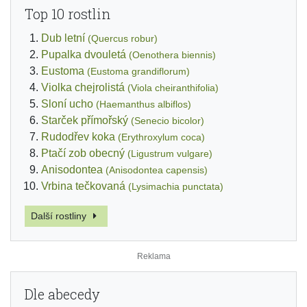
Top 10 rostlin
Dub letní
(Quercus robur)
Pupalka dvouletá
(Oenothera biennis)
Eustoma
(Eustoma grandiflorum)
Violka chejrolistá
(Viola cheiranthifolia)
Sloní ucho
(Haemanthus albiflos)
Starček přímořský
(Senecio bicolor)
Rudodřev koka
(Erythroxylum coca)
Ptačí zob obecný
(Ligustrum vulgare)
Anisodontea
(Anisodontea capensis)
Vrbina tečkovaná
(Lysimachia punctata)
Další rostliny
Dle abecedy