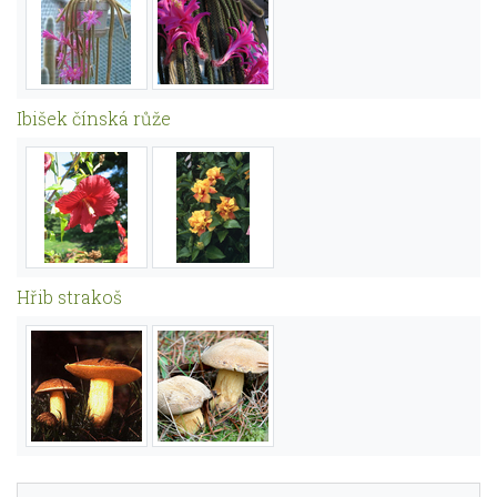
Ibišek čínská růže
Hřib strakoš