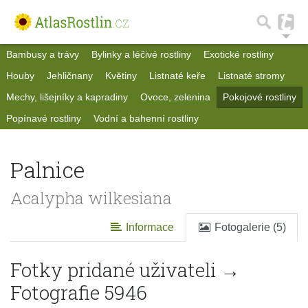
Bambusy a trávy
Bylinky a léčivé rostliny
Exotické rostliny
Houby
Jehličnany
Květiny
Listnaté keře
Listnaté stromy
Mechy, lišejníky a kapradiny
Ovoce, zelenina
Pokojové rostliny
Popínavé rostliny
Vodní a bahenní rostliny
Palnice
Acalypha wilkesiana
Informace
Fotogalerie (5)
Fotky pridané uživateli →
Fotografie 5946