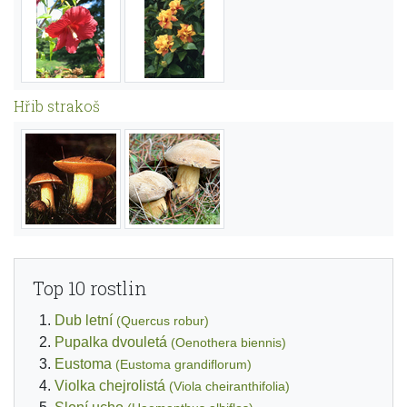
Hřib strakoš
Top 10 rostlin
Dub letní
(Quercus robur)
Pupalka dvouletá
(Oenothera biennis)
Eustoma
(Eustoma grandiflorum)
Violka chejrolistá
(Viola cheiranthifolia)