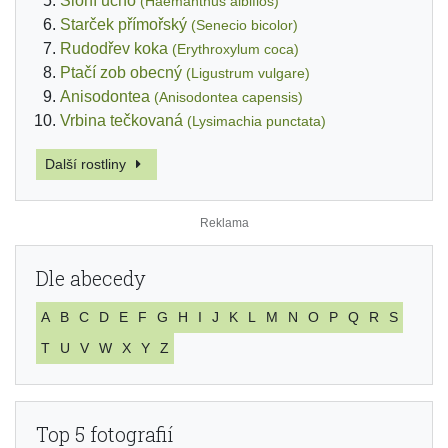
Sloní ucho
(Haemanthus albiflos)
Starček přímořský
(Senecio bicolor)
Rudodřev koka
(Erythroxylum coca)
Ptačí zob obecný
(Ligustrum vulgare)
Anisodontea
(Anisodontea capensis)
Vrbina tečkovaná
(Lysimachia punctata)
Další rostliny
Dle abecedy
A
B
C
D
E
F
G
H
I
J
K
L
M
N
O
P
Q
R
S
T
U
V
W
X
Y
Z
Top 5 fotografií