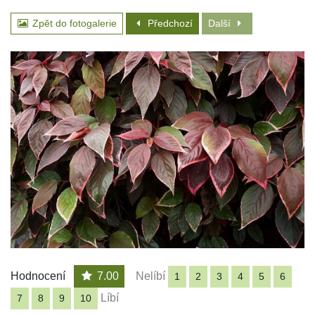
Zpět do fotogalerie
Předchozí
Další
Hodnocení
7.00
Nelíbí
1
2
3
4
5
6
Líbí
7
8
9
10