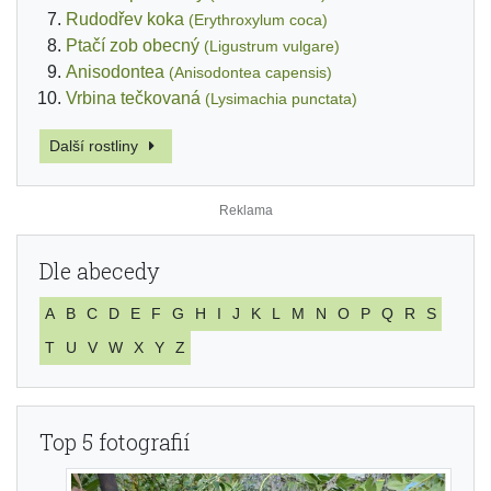
Rudodřev koka
(Erythroxylum coca)
Ptačí zob obecný
(Ligustrum vulgare)
Anisodontea
(Anisodontea capensis)
Vrbina tečkovaná
(Lysimachia punctata)
Další rostliny
Dle abecedy
A
B
C
D
E
F
G
H
I
J
K
L
M
N
O
P
Q
R
S
T
U
V
W
X
Y
Z
Top 5 fotografií