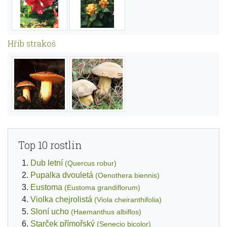
Hřib strakoš
Top 10 rostlin
Dub letní
(Quercus robur)
Pupalka dvouletá
(Oenothera biennis)
Eustoma
(Eustoma grandiflorum)
Violka chejrolistá
(Viola cheiranthifolia)
Sloní ucho
(Haemanthus albiflos)
Starček přímořský
(Senecio bicolor)