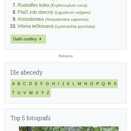
Rudodřev koka
(Erythroxylum coca)
Ptačí zob obecný
(Ligustrum vulgare)
Anisodontea
(Anisodontea capensis)
Vrbina tečkovaná
(Lysimachia punctata)
Další rostliny
Dle abecedy
A
B
C
D
E
F
G
H
I
J
K
L
M
N
O
P
Q
R
S
T
U
V
W
X
Y
Z
Top 5 fotografií