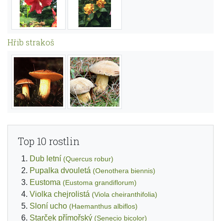
Hřib strakoš
Top 10 rostlin
Dub letní
(Quercus robur)
Pupalka dvouletá
(Oenothera biennis)
Eustoma
(Eustoma grandiflorum)
Violka chejrolistá
(Viola cheiranthifolia)
Sloní ucho
(Haemanthus albiflos)
Starček přímořský
(Senecio bicolor)