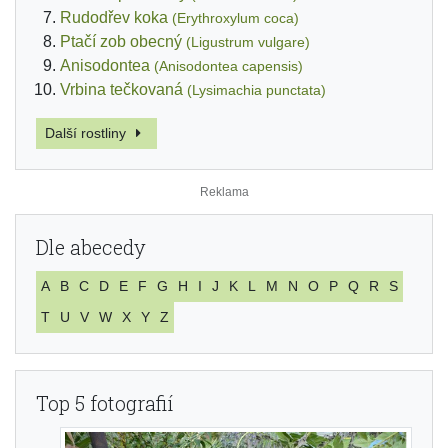
Rudodřev koka
(Erythroxylum coca)
Ptačí zob obecný
(Ligustrum vulgare)
Anisodontea
(Anisodontea capensis)
Vrbina tečkovaná
(Lysimachia punctata)
Další rostliny
Dle abecedy
A
B
C
D
E
F
G
H
I
J
K
L
M
N
O
P
Q
R
S
T
U
V
W
X
Y
Z
Top 5 fotografií