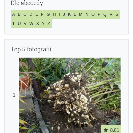
Dle abecedy
A
B
C
D
E
F
G
H
I
J
K
L
M
N
O
P
Q
R
S
T
U
V
W
X
Y
Z
Top 5 fotografií
8.81