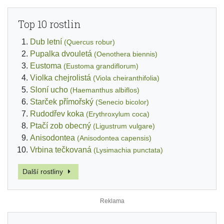
Top 10 rostlin
Dub letní
(Quercus robur)
Pupalka dvouletá
(Oenothera biennis)
Eustoma
(Eustoma grandiflorum)
Violka chejrolistá
(Viola cheiranthifolia)
Sloní ucho
(Haemanthus albiflos)
Starček přímořský
(Senecio bicolor)
Rudodřev koka
(Erythroxylum coca)
Ptačí zob obecný
(Ligustrum vulgare)
Anisodontea
(Anisodontea capensis)
Vrbina tečkovaná
(Lysimachia punctata)
Další rostliny