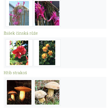
Ibišek čínská růže
Hřib strakoš