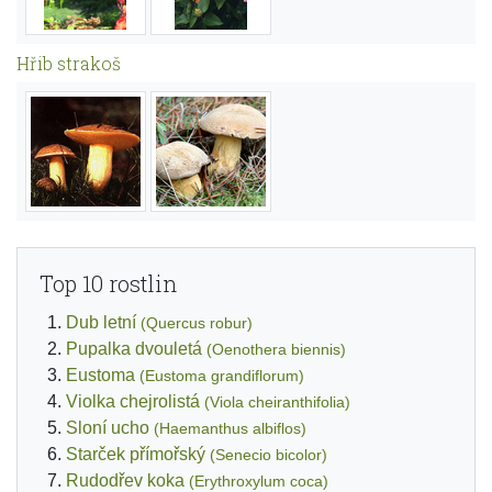
Hřib strakoš
Top 10 rostlin
Dub letní
(Quercus robur)
Pupalka dvouletá
(Oenothera biennis)
Eustoma
(Eustoma grandiflorum)
Violka chejrolistá
(Viola cheiranthifolia)
Sloní ucho
(Haemanthus albiflos)
Starček přímořský
(Senecio bicolor)
Rudodřev koka
(Erythroxylum coca)