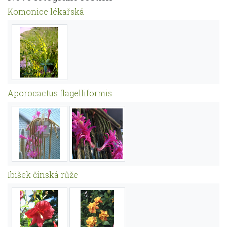
Komonice lékařská
Aporocactus flagelliformis
Ibišek čínská růže