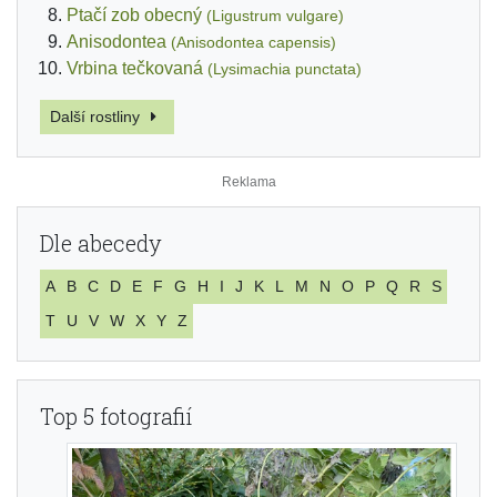
Ptačí zob obecný
(Ligustrum vulgare)
Anisodontea
(Anisodontea capensis)
Vrbina tečkovaná
(Lysimachia punctata)
Další rostliny
Dle abecedy
A
B
C
D
E
F
G
H
I
J
K
L
M
N
O
P
Q
R
S
T
U
V
W
X
Y
Z
Top 5 fotografií