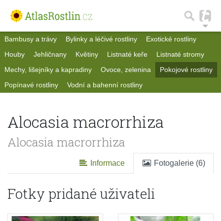
Bambusy a trávy
Bylinky a léčivé rostliny
Exotické rostliny
Houby
Jehličnany
Květiny
Listnaté keře
Listnaté stromy
Mechy, lišejníky a kapradiny
Ovoce, zelenina
Pokojové rostliny
Popínavé rostliny
Vodní a bahenní rostliny
Alocasia macrorrhiza
Alocasia macrorrhiza
Informace
Fotogalerie (6)
Fotky pridané uživateli