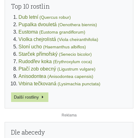
Top 10 rostlin
Dub letní
(Quercus robur)
Pupalka dvouletá
(Oenothera biennis)
Eustoma
(Eustoma grandiflorum)
Violka chejrolistá
(Viola cheiranthifolia)
Sloní ucho
(Haemanthus albiflos)
Starček přímořský
(Senecio bicolor)
Rudodřev koka
(Erythroxylum coca)
Ptačí zob obecný
(Ligustrum vulgare)
Anisodontea
(Anisodontea capensis)
Vrbina tečkovaná
(Lysimachia punctata)
Další rostliny
Dle abecedy