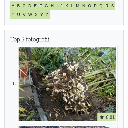
A
B
C
D
E
F
G
H
I
J
K
L
M
N
O
P
Q
R
S
T
U
V
W
X
Y
Z
Top 5 fotografií
8.81