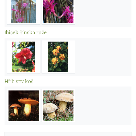
Ibišek čínská růže
Hřib strakoš