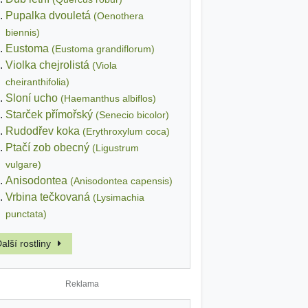
Pupalka dvouletá
(Oenothera
biennis)
Eustoma
(Eustoma grandiflorum)
Violka chejrolistá
(Viola
cheiranthifolia)
Sloní ucho
(Haemanthus albiflos)
Starček přímořský
(Senecio bicolor)
Rudodřev koka
(Erythroxylum coca)
Ptačí zob obecný
(Ligustrum
vulgare)
Anisodontea
(Anisodontea capensis)
Vrbina tečkovaná
(Lysimachia
punctata)
alší rostliny