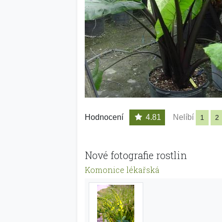
Hodnocení
4.81
Nelíbí
1
2
Nové fotografie rostlin
Komonice lékařská