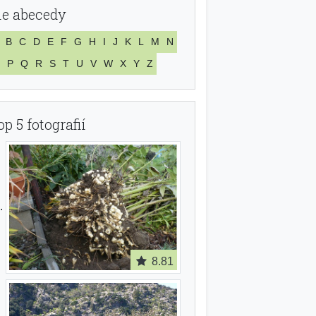
le abecedy
B
C
D
E
F
G
H
I
J
K
L
M
N
P
Q
R
S
T
U
V
W
X
Y
Z
op 5 fotografií
8.81