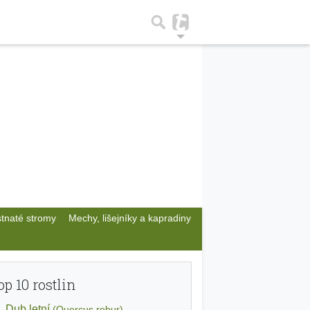
stnaté stromy
Mechy, lišejníky a kapradiny
op 10 rostlin
Dub letní
(Quercus robur)