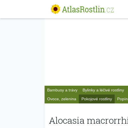
Bambusy a trávy
Bylinky a léčivé rostliny
Ovoce, zelenina
Pokojové rostliny
Popín
Alocasia macrorrh