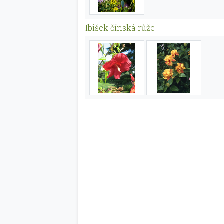
Ibišek čínská růže