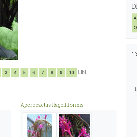
D
A
O
T
Líbí
3
4
5
6
7
8
9
10
Aporocactus flagelliformis