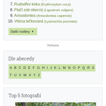
Rudodřev koka
(Erythroxylum coca)
Ptačí zob obecný
(Ligustrum vulgare)
Anisodontea
(Anisodontea capensis)
Vrbina tečkovaná
(Lysimachia punctata)
Další rostliny
Dle abecedy
A
B
C
D
E
F
G
H
I
J
K
L
M
N
O
P
Q
R
S
T
U
V
W
X
Y
Z
Top 5 fotografií