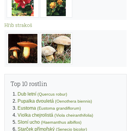
Hřib strakoš
Top 10 rostlin
Dub letní
(Quercus robur)
Pupalka dvouletá
(Oenothera biennis)
Eustoma
(Eustoma grandiflorum)
Violka chejrolistá
(Viola cheiranthifolia)
Sloní ucho
(Haemanthus albiflos)
Starček přímořský
(Senecio bicolor)