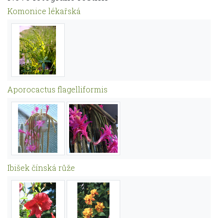
Komonice lékařská
Aporocactus flagelliformis
Ibišek čínská růže