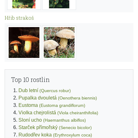
Hřib strakoš
Top 10 rostlin
Dub letní
(Quercus robur)
Pupalka dvouletá
(Oenothera biennis)
Eustoma
(Eustoma grandiflorum)
Violka chejrolistá
(Viola cheiranthifolia)
Sloní ucho
(Haemanthus albiflos)
Starček přímořský
(Senecio bicolor)
Rudodřev koka
(Erythroxylum coca)