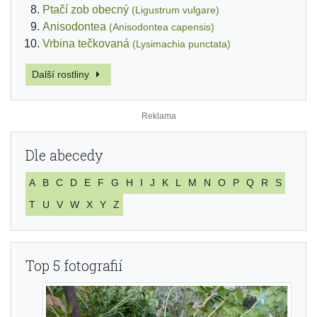
Ptačí zob obecný
(Ligustrum vulgare)
Anisodontea
(Anisodontea capensis)
Vrbina tečkovaná
(Lysimachia punctata)
Další rostliny
Dle abecedy
A
B
C
D
E
F
G
H
I
J
K
L
M
N
O
P
Q
R
S
T
U
V
W
X
Y
Z
Top 5 fotografií