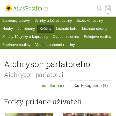
Bambusy a trávy
Bylinky a léčivé rostliny
Exotické rostliny
Houby
Jehličnany
Květiny
Listnaté keře
Listnaté stromy
Mechy, lišejníky a kapradiny
Ovoce, zelenina
Pokojové rostliny
Popínavé rostliny
Vodní a bahenní rostliny
Aichryson parlatoreho
Aichryson parlatorei
Informace
Fotogalerie (4)
Fotky pridané uživateli