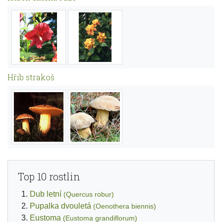
Hřib strakoš
Top 10 rostlin
Dub letní
(Quercus robur)
Pupalka dvouletá
(Oenothera biennis)
Eustoma
(Eustoma grandiflorum)