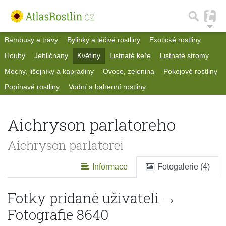
Bambusy a trávy
Bylinky a léčivé rostliny
Exotické rostliny
Houby
Jehličnany
Květiny
Listnaté keře
Listnaté stromy
Mechy, lišejníky a kapradiny
Ovoce, zelenina
Pokojové rostliny
Popínavé rostliny
Vodní a bahenní rostliny
Aichryson parlatoreho
Aichryson parlatorei
Informace
Fotogalerie (4)
Fotky pridané uživateli →
Fotografie 8640