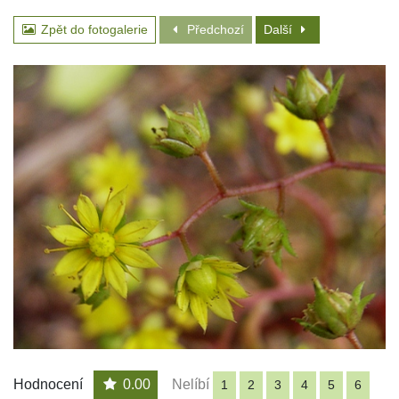
Zpět do fotogalerie
Předchozí
Další
Hodnocení
0.00
Nelíbí
1
2
3
4
5
6