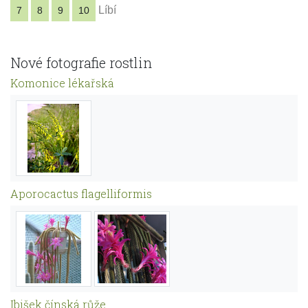
Líbí
7
8
9
10
Nové fotografie rostlin
Komonice lékařská
Aporocactus flagelliformis
Ibišek čínská růže