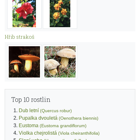
Hřib strakoš
Top 10 rostlin
Dub letní
(Quercus robur)
Pupalka dvouletá
(Oenothera biennis)
Eustoma
(Eustoma grandiflorum)
Violka chejrolistá
(Viola cheiranthifolia)