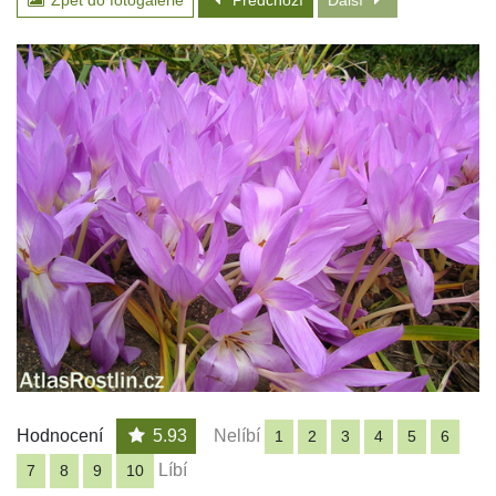
Zpět do fotogalerie
Předchozí
Další
Hodnocení
5.93
Nelíbí
1
2
3
4
5
6
Líbí
7
8
9
10