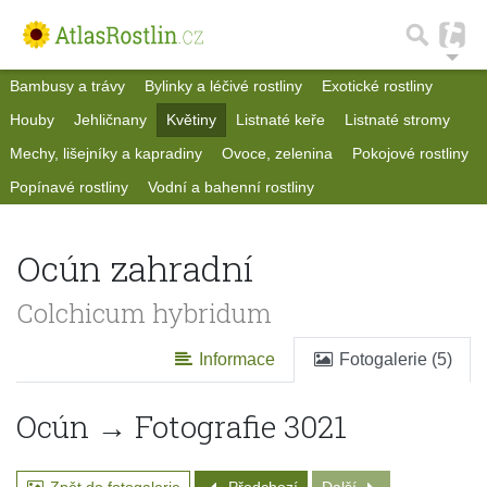
Bambusy a trávy
Bylinky a léčivé rostliny
Exotické rostliny
Houby
Jehličnany
Květiny
Listnaté keře
Listnaté stromy
Mechy, lišejníky a kapradiny
Ovoce, zelenina
Pokojové rostliny
Popínavé rostliny
Vodní a bahenní rostliny
Ocún zahradní
Colchicum hybridum
Informace
Fotogalerie (5)
Ocún → Fotografie 3021