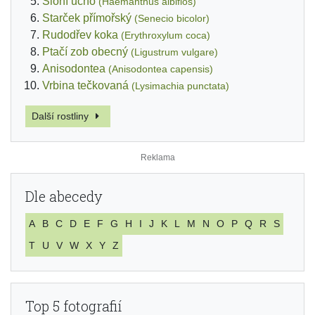
Sloní ucho
(Haemanthus albiflos)
Starček přímořský
(Senecio bicolor)
Rudodřev koka
(Erythroxylum coca)
Ptačí zob obecný
(Ligustrum vulgare)
Anisodontea
(Anisodontea capensis)
Vrbina tečkovaná
(Lysimachia punctata)
Další rostliny
Dle abecedy
A
B
C
D
E
F
G
H
I
J
K
L
M
N
O
P
Q
R
S
T
U
V
W
X
Y
Z
Top 5 fotografií