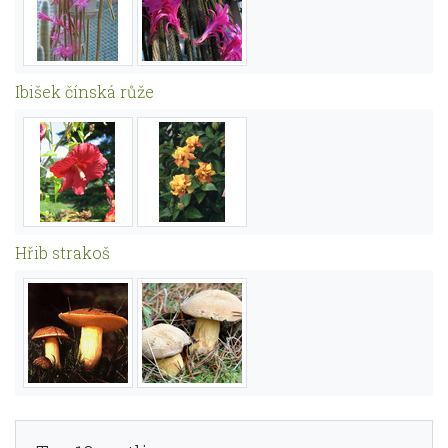
Ibišek čínská růže
Hřib strakoš