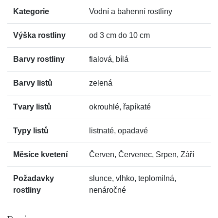
Kategorie
Vodní a bahenní rostliny
Výška rostliny
od 3 cm do 10 cm
Barvy rostliny
fialová, bílá
Barvy listů
zelená
Tvary listů
okrouhlé, řapíkaté
Typy listů
listnaté, opadavé
Měsíce kvetení
Červen, Červenec, Srpen, Září
Požadavky
slunce, vlhko, teplomilná,
rostliny
nenáročné