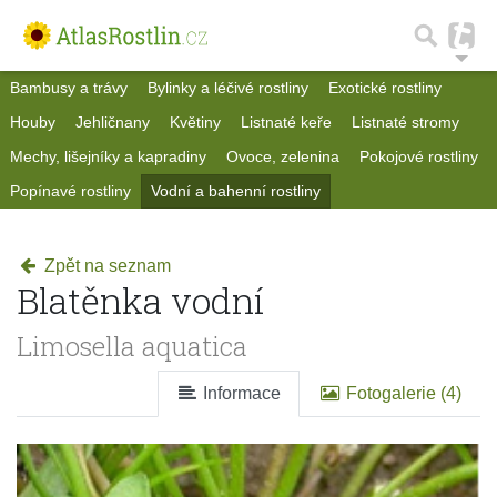
Bambusy a trávy
Bylinky a léčivé rostliny
Exotické rostliny
Houby
Jehličnany
Květiny
Listnaté keře
Listnaté stromy
Mechy, lišejníky a kapradiny
Ovoce, zelenina
Pokojové rostliny
Popínavé rostliny
Vodní a bahenní rostliny
Zpět na seznam
Blatěnka vodní
Limosella aquatica
Informace
Fotogalerie (4)