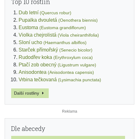
Top 10 rostlin
Dub letní
(Quercus robur)
Pupalka dvouletá
(Oenothera biennis)
Eustoma
(Eustoma grandiflorum)
Violka chejrolistá
(Viola cheiranthifolia)
Sloní ucho
(Haemanthus albiflos)
Starček přímořský
(Senecio bicolor)
Rudodřev koka
(Erythroxylum coca)
Ptačí zob obecný
(Ligustrum vulgare)
Anisodontea
(Anisodontea capensis)
Vrbina tečkovaná
(Lysimachia punctata)
Další rostliny
Dle abecedy