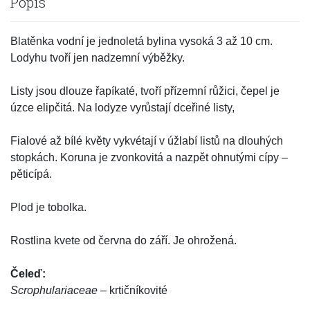
Popis
Blatěnka vodní je jednoletá bylina vysoká 3 až 10 cm.
Lodyhu tvoří jen nadzemní výběžky.
Listy jsou dlouze řapíkaté, tvoří přízemní růžici, čepel je
úzce elipčitá. Na lodyze vyrůstají dceřiné listy,
Fialové až bílé květy vykvétají v úžlabí listů na dlouhých
stopkách. Koruna je zvonkovitá a nazpět ohnutými cípy –
pěticípá.
Plod je tobolka.
Rostlina kvete od června do září. Je ohrožená.
Čeleď:
Scrophulariaceae
– krtičníkovité