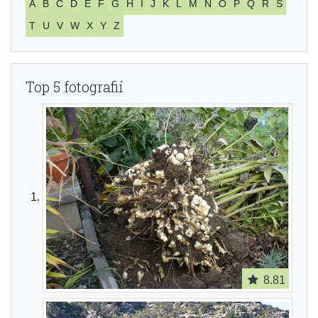
A
B
C
D
E
F
G
H
I
J
K
L
M
N
O
P
Q
R
S
T
U
V
W
X
Y
Z
Top 5 fotografií
8.81