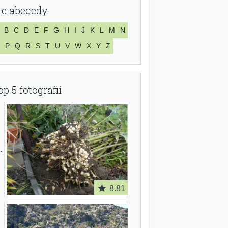
le abecedy
B
C
D
E
F
G
H
I
J
K
L
M
N
P
Q
R
S
T
U
V
W
X
Y
Z
op 5 fotografií
8.81