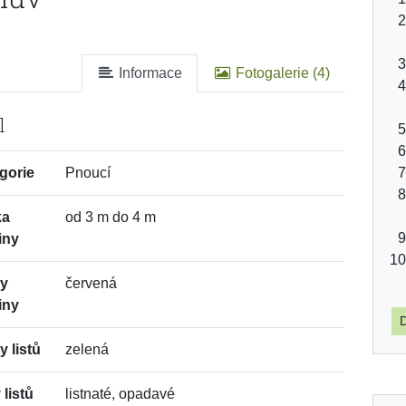
Informace
Fotogalerie (4)
l
gorie
Pnoucí
ka
od 3 m do 4 m
iny
vy
červená
iny
D
y listů
zelená
 listů
listnaté, opadavé