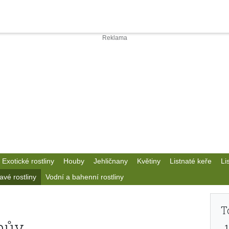
Exotické rostliny
Houby
Jehličnany
Květiny
Listnaté keře
Li
avé rostliny
Vodní a bahenní rostliny
T
nův