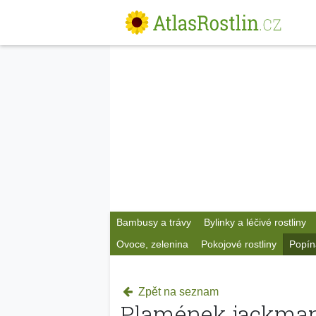
Bambusy a trávy
Bylinky a léčivé rostliny
Ovoce, zelenina
Pokojové rostliny
Popín
Zpět na seznam
Plamének jackma