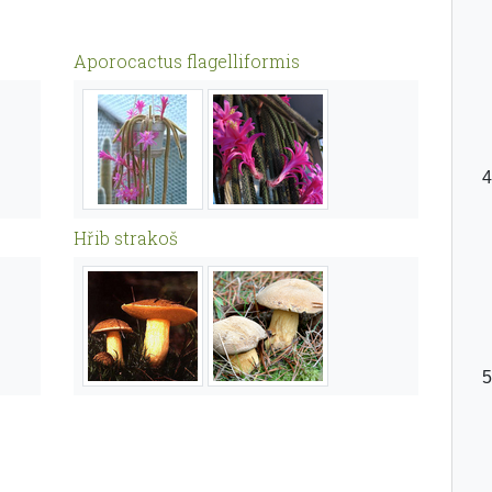
Aporocactus flagelliformis
Hřib strakoš