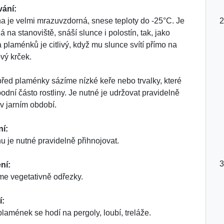
vání:
na je velmi mrazuvzdorná, snese teploty do -25°C. Je
 na stanoviště, snáší slunce i polostín, tak, jako
a plaménků je citlivý, když mu slunce svítí přímo na
vý krček.
před plaménky sázíme nízké keře nebo trvalky, které
podní částo rostliny. Je nutné je udržovat pravidelně
v jarním období.
ní:
nu je nutné pravidelně přihnojovat.
ní:
e vegetativně odřezky.
í:
plamének se hodí na pergoly, loubí, treláže.