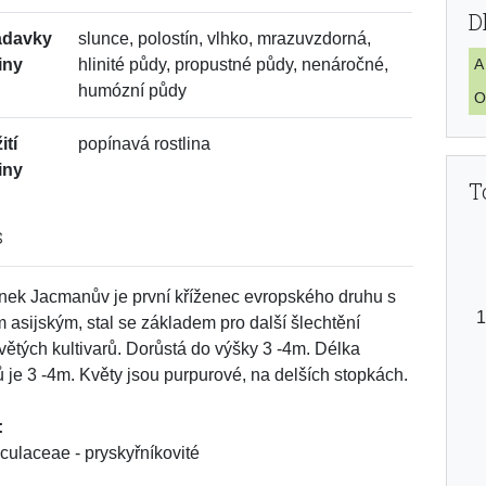
D
adavky
slunce, polostín, vlhko, mrazuvzdorná,
iny
hlinité půdy, propustné půdy, nenáročné,
A
humózní půdy
O
ití
popínavá rostlina
iny
T
s
ek Jacmanův je první kříženec evropského druhu s
 asijským, stal se základem pro další šlechtění
větých kultivarů. Dorůstá do výšky 3 -4m. Délka
 je 3 -4m. Květy jsou purpurové, na delších stopkách.
:
ulaceae - pryskyřníkovité