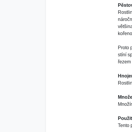
Pěsto
Rostli
náročná
většin
kořeno
Proto 
stíní s
řezem 
Hnoje
Rostli
Množe
Množím
Použit
Tento 