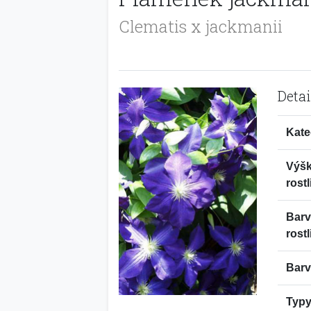
Clematis x jackmanii
Detai
Kate
Výš
rostl
Bar
rostl
Barv
Typy