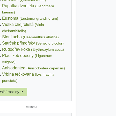
Pupalka dvouletá
(Oenothera
biennis)
Eustoma
(Eustoma grandiflorum)
Violka chejrolistá
(Viola
cheiranthifolia)
Sloní ucho
(Haemanthus albiflos)
Starček přímořský
(Senecio bicolor)
Rudodřev koka
(Erythroxylum coca)
Ptačí zob obecný
(Ligustrum
vulgare)
Anisodontea
(Anisodontea capensis)
Vrbina tečkovaná
(Lysimachia
punctata)
alší rostliny