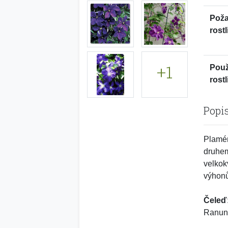
Pož
rostl
+1
Použ
rostl
Popi
Plamén
druhem
velkok
výhonů
Čeleď
Ranunc