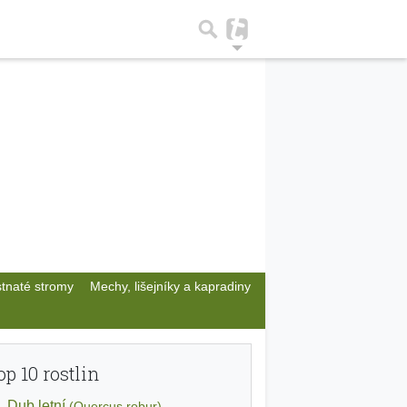
stnaté stromy
Mechy, lišejníky a kapradiny
op 10 rostlin
Dub letní
(Quercus robur)