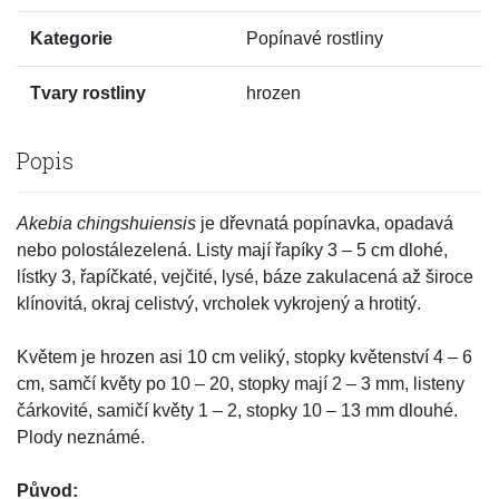
Kategorie
Popínavé rostliny
Tvary rostliny
hrozen
Popis
Akebia chingshuiensis
je dřevnatá popínavka, opadavá
nebo polostálezelená. Listy mají řapíky 3 – 5 cm dlohé,
lístky 3, řapíčkaté, vejčité, lysé, báze zakulacená až široce
klínovitá, okraj celistvý, vrcholek vykrojený a hrotitý.
Květem je hrozen asi 10 cm veliký, stopky květenství 4 – 6
cm, samčí květy po 10 – 20, stopky mají 2 – 3 mm, listeny
čárkovité, samičí květy 1 – 2, stopky 10 – 13 mm dlouhé.
Plody neznámé.
Původ: