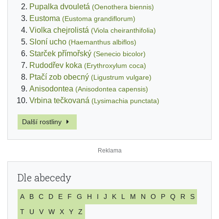
Pupalka dvouletá
(Oenothera biennis)
Eustoma
(Eustoma grandiflorum)
Violka chejrolistá
(Viola cheiranthifolia)
Sloní ucho
(Haemanthus albiflos)
Starček přímořský
(Senecio bicolor)
Rudodřev koka
(Erythroxylum coca)
Ptačí zob obecný
(Ligustrum vulgare)
Anisodontea
(Anisodontea capensis)
Vrbina tečkovaná
(Lysimachia punctata)
Další rostliny
Dle abecedy
A
B
C
D
E
F
G
H
I
J
K
L
M
N
O
P
Q
R
S
T
U
V
W
X
Y
Z