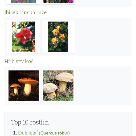
Ibišek čínská růže
Hřib strakoš
Top 10 rostlin
Dub letní
(Quercus robur)