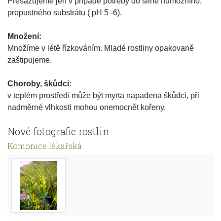
Přesazujeme jen v případě potřeby do silně humózního,
propustného substrátu ( pH 5 -6).
Množení:
Množíme v létě řízkováním. Mladé rostliny opakovaně
zaštipujeme.
Choroby, škůdci:
v teplém prostředí může být myrta napadena škůdci, při
nadměrné vlhkosti mohou onemocnět kořeny.
Nové fotografie rostlin
Komonice lékařská