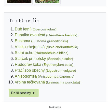
Top 10 rostlin
Dub letní
(Quercus robur)
Pupalka dvouletá
(Oenothera biennis)
Eustoma
(Eustoma grandiflorum)
Violka chejrolistá
(Viola cheiranthifolia)
Sloní ucho
(Haemanthus albiflos)
Starček přímořský
(Senecio bicolor)
Rudodřev koka
(Erythroxylum coca)
Ptačí zob obecný
(Ligustrum vulgare)
Anisodontea
(Anisodontea capensis)
Vrbina tečkovaná
(Lysimachia punctata)
Další rostliny