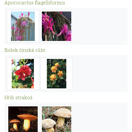
Aporocactus flagelliformis
Ibišek čínská růže
Hřib strakoš