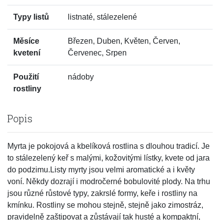
Typy listů
listnaté, stálezelené
Měsíce
Březen, Duben, Květen, Červen,
kvetení
Červenec, Srpen
Použití
nádoby
rostliny
Popis
Myrta je pokojová a kbelíková rostlina s dlouhou tradicí. Je
to stálezelený keř s malými, kožovitými lístky, kvete od jara
do podzimu.Listy myrty jsou velmi aromatické a i květy
voní. Někdy dozrají i modročerné bobulovité plody. Na trhu
jsou různé růstové typy, zakrslé formy, keře i rostliny na
kmínku. Rostliny se mohou stejně, stejně jako zimostráz,
pravidelně zaštipovat a zůstávají tak husté a kompaktní,