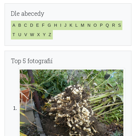
Dle abecedy
A
B
C
D
E
F
G
H
I
J
K
L
M
N
O
P
Q
R
S
T
U
V
W
X
Y
Z
Top 5 fotografií