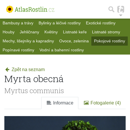
Bambusy a trávy
Bylinky a léčivé rostliny
Exotické rostliny
Houby
Jehličnany
Květiny
Listnaté keře
Listnaté stromy
Mechy, lišejníky a kapradiny
Ovoce, zelenina
Pokojové rostliny
Popínavé rostliny
Vodní a bahenní rostliny
Zpět na seznam
Myrta obecná
Myrtus communis
Informace
Fotogalerie (4)