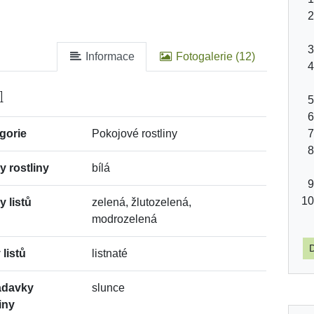
Informace
Fotogalerie (12)
l
gorie
Pokojové rostliny
y rostliny
bílá
y listů
zelená, žlutozelená,
modrozelená
D
 listů
listnaté
adavky
slunce
iny