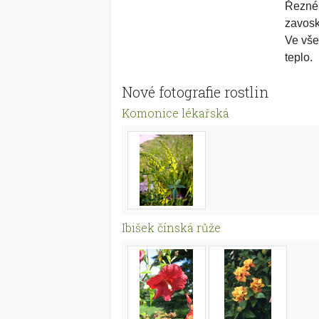
Řezné 
zavosk
Ve vše
teplo.
Nové fotografie rostlin
Komonice lékařská
Ibišek čínská růže