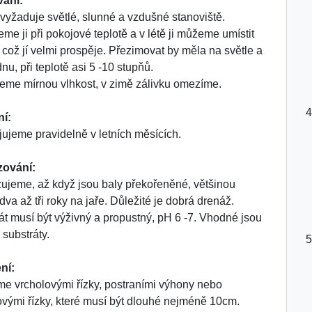
vání:
vyžaduje světlé, slunné a vzdušné stanoviště.
eme ji při pokojové teplotě a v létě ji můžeme umístit
 což jí velmi prospěje. Přezimovat by měla na světle a
nu, při teplotě asi 5 -10 stupňů.
eme mírnou vlhkost, v zimě zálivku omezíme.
ní:
jujeme pravidelně v letních měsících.
zování:
ujeme, až když jsou baly překořeněné, většinou
dva až tři roky na jaře. Důležité je dobrá drenáž.
át musí být výživný a propustný, pH 6 -7. Vhodné jsou
 substráty.
ní:
e vrcholovými řízky, postraními výhony nebo
vými řízky, které musí být dlouhé nejméně 10cm.