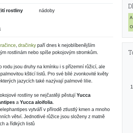
D
tí rostliny
nádoby
A
O
s
račince
,
dračinky
paří dnes k nejoblíbenějším
T
ým rostlinám nebo spíše pokojovým stromkům.
o rodu jsou druhy na kmínku i s přízemní růžicí, ale
palmovitou kšticí listů. Pro své bílé zvonkovité květy
ěkterých jazycích také nazývají palmové lilie.
okojové rostliny se nejčastěji pěstují
Yucca
antipes
a
Yucca aloifolia
.
elephantipes vytváří v přírodě ztlustlý kmen a mnoho
nních větví. Jednotlivé růžice jsou složeny z matně
ch a řídkých listů