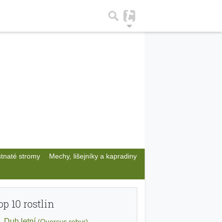
stnaté stromy
Mechy, lišejníky a kapradiny
op 10 rostlin
Dub letní
(Quercus robur)