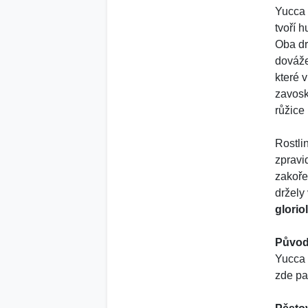
Yucca 
tvoří 
Oba dru
dováže
které 
zavosk
růžice 
Rostli
zpravi
zakoře
držely
glorio
Původ
Yucca 
zde pa